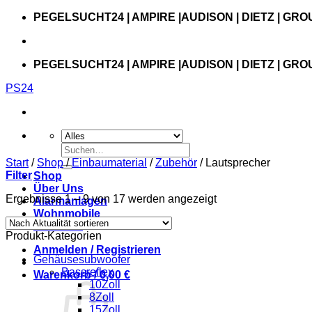
Zum
PEGELSUCHT24 | AMPIRE |AUDISON | DIETZ | GRO
Inhalt
springen
PEGELSUCHT24 | AMPIRE |AUDISON | DIETZ | GRO
PS24
Suchen
nach:
Start
/
Shop
/
Einbaumaterial
/
Zubehör
/
Lautsprecher
Filter
Shop
Über Uns
Ergebnisse 1 – 9 von 17 werden angezeigt
Alarmanlagen
Wohnmobile
Autoterm
Produkt-Kategorien
Anmelden / Registrieren
Gehäusesubwoofer
Bassreflex
Warenkorb /
0,00
€
10Zoll
8Zoll
15Zoll