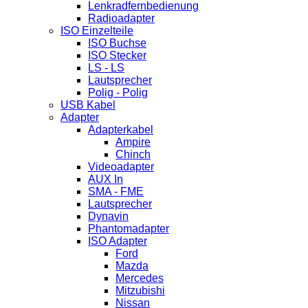
Lenkradfernbedienung
Radioadapter
ISO Einzelteile
ISO Buchse
ISO Stecker
LS - LS
Lautsprecher
Polig - Polig
USB Kabel
Adapter
Adapterkabel
Ampire
Chinch
Videoadapter
AUX In
SMA - FME
Lautsprecher
Dynavin
Phantomadapter
ISO Adapter
Ford
Mazda
Mercedes
Mitzubishi
Nissan