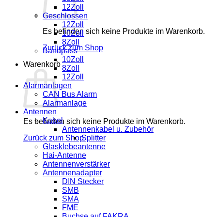
12Zoll
Geschlossen
12Zoll
Es befinden sich keine Produkte im Warenkorb.
10Zoll
8Zoll
Zurück zum Shop
Bandpass
10Zoll
Warenkorb
8Zoll
12Zoll
Alarmanlagen
CAN Bus Alarm
Alarmanlage
Antennen
Kabel
Es befinden sich keine Produkte im Warenkorb.
Antennenkabel u. Zubehör
Zurück zum Shop
Splitter
Glasklebeantenne
Hai-Antenne
Antennenverstärker
Antennenadapter
DIN Stecker
SMB
SMA
FME
Buchse auf FAKRA