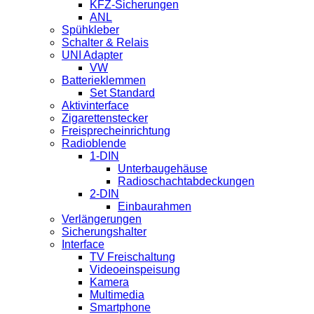
KFZ-Sicherungen
ANL
Spühkleber
Schalter & Relais
UNI Adapter
VW
Batterieklemmen
Set Standard
Aktivinterface
Zigarettenstecker
Freisprecheinrichtung
Radioblende
1-DIN
Unterbaugehäuse
Radioschachtabdeckungen
2-DIN
Einbaurahmen
Verlängerungen
Sicherungshalter
Interface
TV Freischaltung
Videoeinspeisung
Kamera
Multimedia
Smartphone