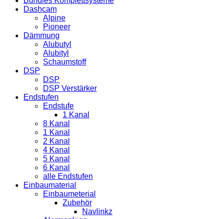
Bundles Komplettsysteme
Dashcam
Alpine
Pioneer
Dämmung
Alubutyl
Alubityl
Schaumstoff
DSP
DSP
DSP Verstärker
Endstufen
Endstufe
1 Kanal
8 Kanal
1 Kanal
2 Kanal
4 Kanal
5 Kanal
6 Kanal
alle Endstufen
Einbaumaterial
Einbaumeterial
Zubehör
Navlinkz