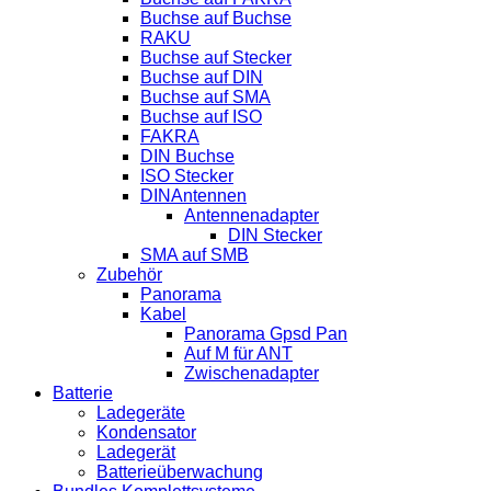
Buchse auf Buchse
RAKU
Buchse auf Stecker
Buchse auf DIN
Buchse auf SMA
Buchse auf ISO
FAKRA
DIN Buchse
ISO Stecker
DINAntennen
Antennenadapter
DIN Stecker
SMA auf SMB
Zubehör
Panorama
Kabel
Panorama Gpsd Pan
Auf M für ANT
Zwischenadapter
Batterie
Ladegeräte
Kondensator
Ladegerät
Batterieüberwachung