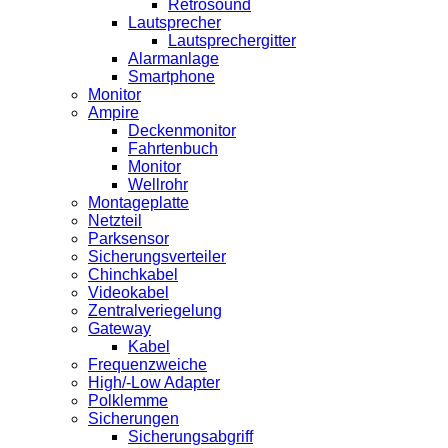
Retrosound
Lautsprecher
Lautsprechergitter
Alarmanlage
Smartphone
Monitor
Ampire
Deckenmonitor
Fahrtenbuch
Monitor
Wellrohr
Montageplatte
Netzteil
Parksensor
Sicherungsverteiler
Chinchkabel
Videokabel
Zentralveriegelung
Gateway
Kabel
Frequenzweiche
High/-Low Adapter
Polklemme
Sicherungen
Sicherungsabgriff