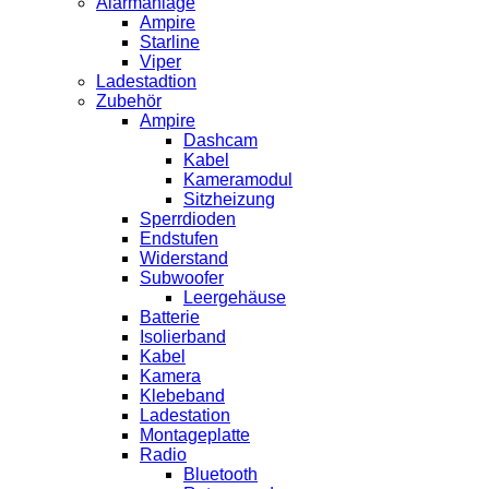
Alarmanlage
Ampire
Starline
Viper
Ladestadtion
Zubehör
Ampire
Dashcam
Kabel
Kameramodul
Sitzheizung
Sperrdioden
Endstufen
Widerstand
Subwoofer
Leergehäuse
Batterie
Isolierband
Kabel
Kamera
Klebeband
Ladestation
Montageplatte
Radio
Bluetooth