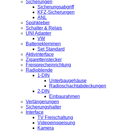
Sicherungen
Sicherungsabgriff
KFZ-Sicherungen
ANL
Spühkleber
Schalter & Relais
UNI Adapter
VW
Batterieklemmen
Set Standard
Aktivinterface
Zigarettenstecker
Freisprecheinrichtung
Radioblende
1-DIN
Unterbaugehäuse
Radioschachtabdeckungen
2-DIN
Einbaurahmen
Verlängerungen
Sicherungshalter
Interface
TV Freischaltung
Videoeinspeisung
Kamera