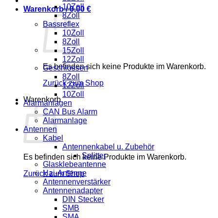
10Zoll
Warenkorb /
0,00
€
8Zoll
Bassreflex
10Zoll
8Zoll
15Zoll
12Zoll
Es befinden sich keine Produkte im Warenkorb.
Geschlossen
8Zoll
Zurück zum Shop
12Zoll
10Zoll
Warenkorb
Alarmanlagen
CAN Bus Alarm
Alarmanlage
Antennen
Kabel
Antennenkabel u. Zubehör
Splitter
Es befinden sich keine Produkte im Warenkorb.
Glasklebeantenne
Hai-Antenne
Zurück zum Shop
Antennenverstärker
Antennenadapter
DIN Stecker
SMB
SMA