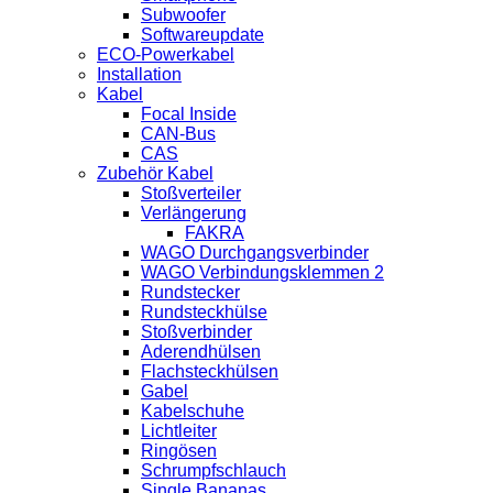
Subwoofer
Softwareupdate
ECO-Powerkabel
Installation
Kabel
Focal Inside
CAN-Bus
CAS
Zubehör Kabel
Stoßverteiler
Verlängerung
FAKRA
WAGO Durchgangsverbinder
WAGO Verbindungsklemmen 2
Rundstecker
Rundsteckhülse
Stoßverbinder
Aderendhülsen
Flachsteckhülsen
Gabel
Kabelschuhe
Lichtleiter
Ringösen
Schrumpfschlauch
Single Bananas