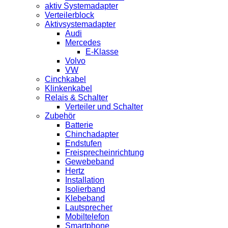
aktiv Systemadapter
Verteilerblock
Aktivsystemadapter
Audi
Mercedes
E-Klasse
Volvo
VW
Cinchkabel
Klinkenkabel
Relais & Schalter
Verteiler und Schalter
Zubehör
Batterie
Chinchadapter
Endstufen
Freisprecheinrichtung
Gewebeband
Hertz
Installation
Isolierband
Klebeband
Lautsprecher
Mobiltelefon
Smartphone