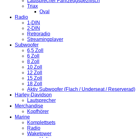
Lautsprecher Fahrzeugspezifisch
Triax
Oval
Radio
1-DIN
2-DIN
Retroradio
Streamingplayer
Subwoofer
6,5 Zoll
6 Zoll
8 Zoll
10 Zoll
12 Zoll
15 Zoll
18 Zoll
Aktiv Subwoofer (Flach / Underseat / Reserverad)
Harley-Davidson
Lautsprecher
Merchandise
Kopfhörer
Marine
Komplettsets
Radio
Waketower