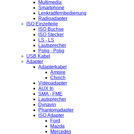
Multimedia
Smartphone
Lenkradfernbedienung
Radioadapter
ISO Einzelteile
ISO Buchse
ISO Stecker
LS - LS
Lautsprecher
Polig - Polig
USB Kabel
Adapter
Adapterkabel
Ampire
Chinch
Videoadapter
AUX In
SMA - FME
Lautsprecher
Dynavin
Phantomadapter
ISO Adapter
Ford
Mazda
Mercedes