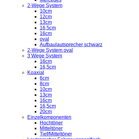
2-Wege System
10cm
12cm
13cm
16,5cm
16cm
oval
Aufbaulautsprecher schwarz
2-Wege System oval
3 Wege System
16cm
16,5cm
Koaxial
6cm
8cm
10cm
13cm
16cm
16,5cm
20cm
Einzelkomponenten
Hochtöner
Mitteltöner
Tief/Mitteltöner