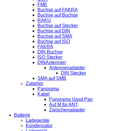
FME
Buchse auf FAKRA
Buchse auf Buchse
RAKU
Buchse auf Stecker
Buchse auf DIN
Buchse auf SMA
Buchse auf ISO
FAKRA
DIN Buchse
ISO Stecker
DINAntennen
Antennenadapter
DIN Stecker
SMA auf SMB
Zubehör
Panorama
Kabel
Panorama Gpsd Pan
Auf M für ANT
Zwischenadapter
Batterie
Ladegeräte
Kondensator
Ladegerät