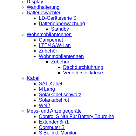
Display
Wandhalterung
Batteriewächter
LD-Geräteserie S
Batterieüberwachung
Standby
Wohnmobilantennen
Campernet
LTE/4G/W-Lan
Zubehör
Wohnmobilantennen
Zubehör
Dachdurchführung
Verteilersteckdose
Kabel
SAT Kabel
M Lang
Solarkabel schwarz
Solarkabel rot
Weiß
Mess- und Anzeigegeräte
Control S Nur Für Battery Baureihe
Extender 3in1
Computer S
S Bc inkl. Monitor