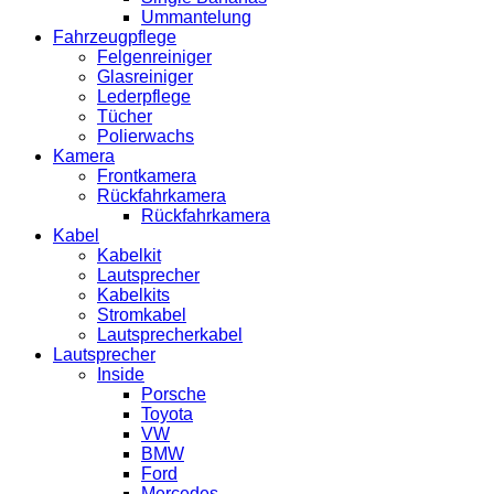
Ummantelung
Fahrzeugpflege
Felgenreiniger
Glasreiniger
Lederpflege
Tücher
Polierwachs
Kamera
Frontkamera
Rückfahrkamera
Rückfahrkamera
Kabel
Kabelkit
Lautsprecher
Kabelkits
Stromkabel
Lautsprecherkabel
Lautsprecher
Inside
Porsche
Toyota
VW
BMW
Ford
Mercedes