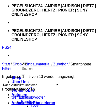
Zum
PEGELSUCHT24 | AMPIRE |AUDISON | DIETZ |
Inhalt
GROUNDZERO | HERTZ | PIONIER | SONY
springen
ONLINESHOP
PEGELSUCHT24 | AMPIRE |AUDISON | DIETZ |
GROUNDZERO | HERTZ | PIONIER | SONY
ONLINESHOP
PS24
Start
/
Shop
/
Einbaumaterial
/
Zubehör
/
Smartphone
Suchen
Filter
nach:
Ergebnisse 1 – 9 von 13 werden angezeigt
Shop
Über Uns
Alarmanlagen
Produkt-Kategorien
Wohnmobile
Autoterm
Gehäusesubwoofer
Bandpass
Anmelden / Registrieren
12Zoll