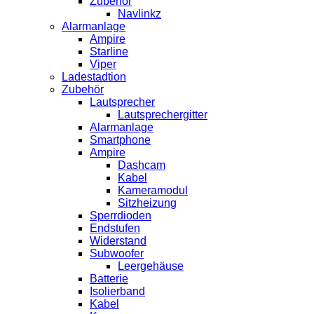
Zubehör
Navlinkz
Alarmanlage
Ampire
Starline
Viper
Ladestadtion
Zubehör
Lautsprecher
Lautsprechergitter
Alarmanlage
Smartphone
Ampire
Dashcam
Kabel
Kameramodul
Sitzheizung
Sperrdioden
Endstufen
Widerstand
Subwoofer
Leergehäuse
Batterie
Isolierband
Kabel