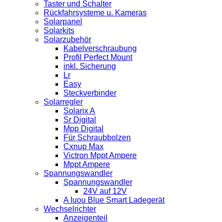
Taster und Schalter
Rückfahrsysteme u. Kameras
Solarpanel
Solarkits
Solarzubehör
Kabelverschraubung
Profil Perfect Mount
inkl. Sicherung
Lr
Easy
Steckverbinder
Solarregler
Solarix A
Sr Digital
Mpp Digital
Für Schraubbolzen
Cxnup Max
Victron Mppt Ampere
Mppt Ampere
Spannungswandler
Spannungswandler
24V auf 12V
A Iuou Blue Smart Ladegerät
Wechselrichter
Anzeigenteil