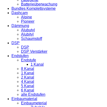
Batterieüberwachung
Bundles Komplettsysteme
Dashcam
Alpine
Pioneer
Dämmung
Alubutyl
Alubityl
Schaumstoff
DSP
DSP
DSP Verstärker
Endstufen
Endstufe
1 Kanal
8 Kanal
1 Kanal
2 Kanal
4 Kanal
5 Kanal
6 Kanal
alle Endstufen
Einbaumaterial
Einbaumeterial