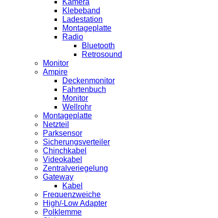
Kamera
Klebeband
Ladestation
Montageplatte
Radio
Bluetooth
Retrosound
Monitor
Ampire
Deckenmonitor
Fahrtenbuch
Monitor
Wellrohr
Montageplatte
Netzteil
Parksensor
Sicherungsverteiler
Chinchkabel
Videokabel
Zentralveriegelung
Gateway
Kabel
Frequenzweiche
High/-Low Adapter
Polklemme