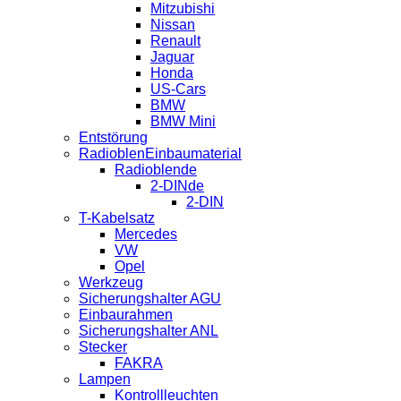
Mitzubishi
Nissan
Renault
Jaguar
Honda
US-Cars
BMW
BMW Mini
Entstörung
RadioblenEinbaumaterial
Radioblende
2-DINde
2-DIN
T-Kabelsatz
Mercedes
VW
Opel
Werkzeug
Sicherungshalter AGU
Einbaurahmen
Sicherungshalter ANL
Stecker
FAKRA
Lampen
Kontrollleuchten