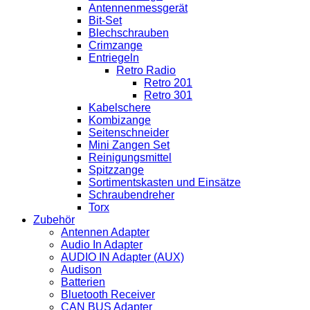
Antennenmessgerät
Bit-Set
Blechschrauben
Crimzange
Entriegeln
Retro Radio
Retro 201
Retro 301
Kabelschere
Kombizange
Seitenschneider
Mini Zangen Set
Reinigungsmittel
Spitzzange
Sortimentskasten und Einsätze
Schraubendreher
Torx
Zubehör
Antennen Adapter
Audio In Adapter
AUDIO IN Adapter (AUX)
Audison
Batterien
Bluetooth Receiver
CAN BUS Adapter