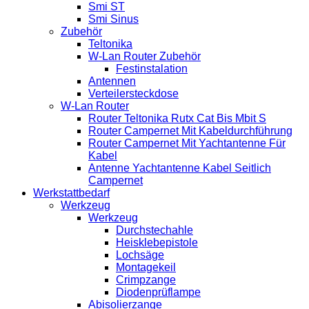
Smi ST
Smi Sinus
Zubehör
Teltonika
W-Lan Router Zubehör
Festinstalation
Antennen
Verteilersteckdose
W-Lan Router
Router Teltonika Rutx Cat Bis Mbit S
Router Campernet Mit Kabeldurchführung
Router Campernet Mit Yachtantenne Für
Kabel
Antenne Yachtantenne Kabel Seitlich
Campernet
Werkstattbedarf
Werkzeug
Werkzeug
Durchstechahle
Heisklebepistole
Lochsäge
Montagekeil
Crimpzange
Diodenprüflampe
Abisolierzange