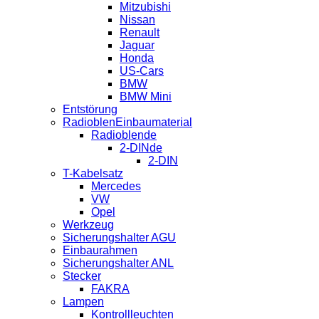
Mitzubishi
Nissan
Renault
Jaguar
Honda
US-Cars
BMW
BMW Mini
Entstörung
RadioblenEinbaumaterial
Radioblende
2-DINde
2-DIN
T-Kabelsatz
Mercedes
VW
Opel
Werkzeug
Sicherungshalter AGU
Einbaurahmen
Sicherungshalter ANL
Stecker
FAKRA
Lampen
Kontrollleuchten