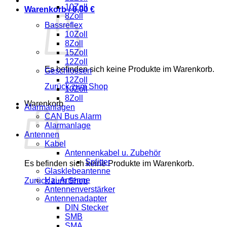
10Zoll
Warenkorb /
0,00
€
8Zoll
Bassreflex
10Zoll
8Zoll
15Zoll
12Zoll
Es befinden sich keine Produkte im Warenkorb.
Geschlossen
12Zoll
Zurück zum Shop
10Zoll
8Zoll
Warenkorb
Alarmanlagen
CAN Bus Alarm
Alarmanlage
Antennen
Kabel
Antennenkabel u. Zubehör
Splitter
Es befinden sich keine Produkte im Warenkorb.
Glasklebeantenne
Hai-Antenne
Zurück zum Shop
Antennenverstärker
Antennenadapter
DIN Stecker
SMB
SMA