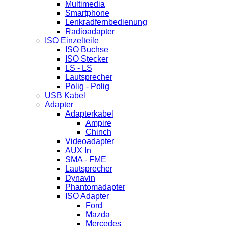
Multimedia
Smartphone
Lenkradfernbedienung
Radioadapter
ISO Einzelteile
ISO Buchse
ISO Stecker
LS - LS
Lautsprecher
Polig - Polig
USB Kabel
Adapter
Adapterkabel
Ampire
Chinch
Videoadapter
AUX In
SMA - FME
Lautsprecher
Dynavin
Phantomadapter
ISO Adapter
Ford
Mazda
Mercedes