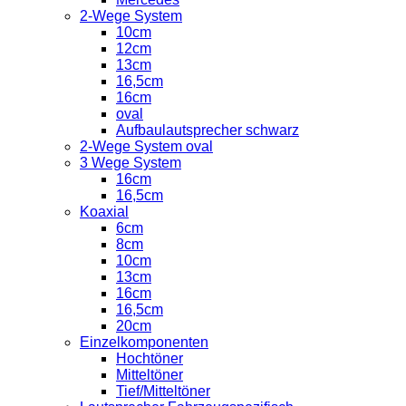
2-Wege System
10cm
12cm
13cm
16,5cm
16cm
oval
Aufbaulautsprecher schwarz
2-Wege System oval
3 Wege System
16cm
16,5cm
Koaxial
6cm
8cm
10cm
13cm
16cm
16,5cm
20cm
Einzelkomponenten
Hochtöner
Mitteltöner
Tief/Mitteltöner