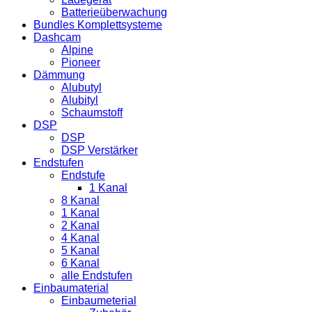
Batterieüberwachung
Bundles Komplettsysteme
Dashcam
Alpine
Pioneer
Dämmung
Alubutyl
Alubityl
Schaumstoff
DSP
DSP
DSP Verstärker
Endstufen
Endstufe
1 Kanal
8 Kanal
1 Kanal
2 Kanal
4 Kanal
5 Kanal
6 Kanal
alle Endstufen
Einbaumaterial
Einbaumeterial