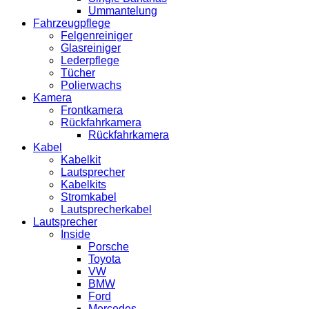
Ummantelung
Fahrzeugpflege
Felgenreiniger
Glasreiniger
Lederpflege
Tücher
Polierwachs
Kamera
Frontkamera
Rückfahrkamera
Rückfahrkamera
Kabel
Kabelkit
Lautsprecher
Kabelkits
Stromkabel
Lautsprecherkabel
Lautsprecher
Inside
Porsche
Toyota
VW
BMW
Ford
Mercedes