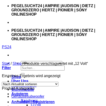
Zum
PEGELSUCHT24 | AMPIRE |AUDISON | DIETZ |
Inhalt
GROUNDZERO | HERTZ | PIONIER | SONY
springen
ONLINESHOP
PEGELSUCHT24 | AMPIRE |AUDISON | DIETZ |
GROUNDZERO | HERTZ | PIONIER | SONY
ONLINESHOP
PS24
Start
/
Shop
/
Produkte verschlagwortet mit „12 Volt“
Suchen
Filter
nach:
Einzelnes Ergebnis wird angezeigt
Shop
Über Uns
Alarmanlagen
Produkt-Kategorien
Wohnmobile
Autoterm
Gehäusesubwoofer
Bandpass
Anmelden / Registrieren
12Zoll