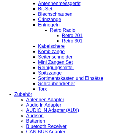
Antennenmessgerät
Bit-Set
Blechschrauben
Crimzange
Entriegeln
Retro Radio
Retro 201
Retro 301
Kabelschere
Kombizange
Seitenschneider
Mini Zangen Set
Reinigungsmittel
Spitzzange
Sortimentskasten und Einsätze
Schraubendreher
Torx
Zubehör
Antennen Adapter
Audio In Adapter
AUDIO IN Adapter (AUX)
Audison
Batterien
Bluetooth Receiver
CAN BUS Adapter