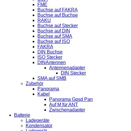
FME
Buchse auf FAKRA
Buchse auf Buchse
RAKU
Buchse auf Stecker
Buchse auf DIN
Buchse auf SMA
Buchse auf ISO
FAKRA
DIN Buchse
ISO Stecker
DINAntennen
Antennenadapter
DIN Stecker
SMA auf SMB
Zubehör
Panorama
Kabel
Panorama Gpsd Pan
Auf M für ANT
Zwischenadapter
Batterie
Ladegeräte
Kondensator
Ladegerät