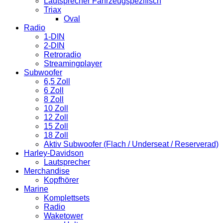
Lautsprecher Fahrzeugspezifisch
Triax
Oval
Radio
1-DIN
2-DIN
Retroradio
Streamingplayer
Subwoofer
6,5 Zoll
6 Zoll
8 Zoll
10 Zoll
12 Zoll
15 Zoll
18 Zoll
Aktiv Subwoofer (Flach / Underseat / Reserverad)
Harley-Davidson
Lautsprecher
Merchandise
Kopfhörer
Marine
Komplettsets
Radio
Waketower