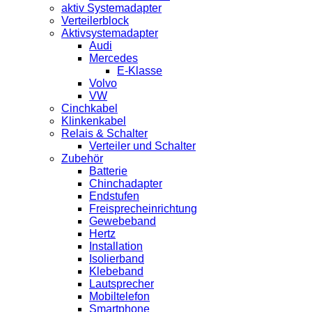
aktiv Systemadapter
Verteilerblock
Aktivsystemadapter
Audi
Mercedes
E-Klasse
Volvo
VW
Cinchkabel
Klinkenkabel
Relais & Schalter
Verteiler und Schalter
Zubehör
Batterie
Chinchadapter
Endstufen
Freisprecheinrichtung
Gewebeband
Hertz
Installation
Isolierband
Klebeband
Lautsprecher
Mobiltelefon
Smartphone