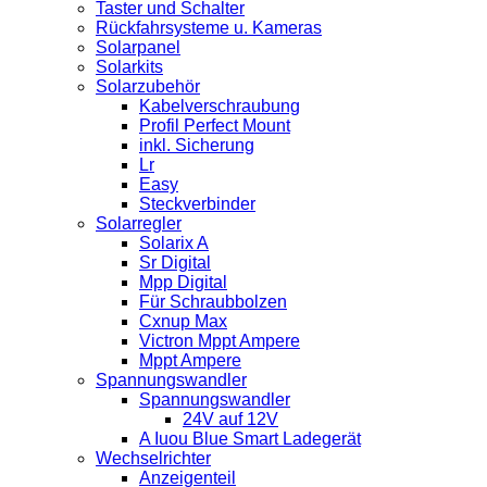
Taster und Schalter
Rückfahrsysteme u. Kameras
Solarpanel
Solarkits
Solarzubehör
Kabelverschraubung
Profil Perfect Mount
inkl. Sicherung
Lr
Easy
Steckverbinder
Solarregler
Solarix A
Sr Digital
Mpp Digital
Für Schraubbolzen
Cxnup Max
Victron Mppt Ampere
Mppt Ampere
Spannungswandler
Spannungswandler
24V auf 12V
A Iuou Blue Smart Ladegerät
Wechselrichter
Anzeigenteil