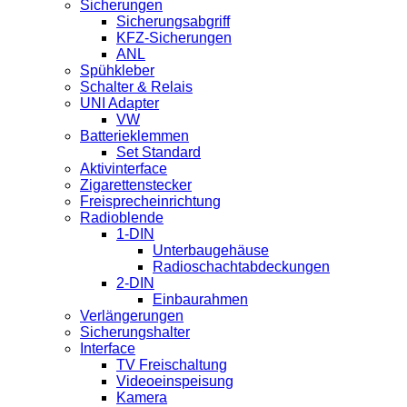
Sicherungen
Sicherungsabgriff
KFZ-Sicherungen
ANL
Spühkleber
Schalter & Relais
UNI Adapter
VW
Batterieklemmen
Set Standard
Aktivinterface
Zigarettenstecker
Freisprecheinrichtung
Radioblende
1-DIN
Unterbaugehäuse
Radioschachtabdeckungen
2-DIN
Einbaurahmen
Verlängerungen
Sicherungshalter
Interface
TV Freischaltung
Videoeinspeisung
Kamera