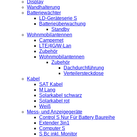
Display
Wandhalterung
Batteriewächter
LD-Geräteserie S
Batterieüberwachung
Standby
Wohnmobilantennen
Campernet
LTE/4G/W-Lan
Zubehör
Wohnmobilantennen
Zubehör
Dachdurchführung
Verteilersteckdose
Kabel
SAT Kabel
M Lang
Solarkabel schwarz
Solarkabel rot
Weiß
Mess- und Anzeigegeräte
Control S Nur Für Battery Baureihe
Extender 3in1
Computer S
S Bc inkl. Monitor