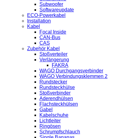
Subwoofer
Softwareupdate
ECO-Powerkabel
Installation
Kabel
Focal Inside
CAN-Bus
CAS
Zubehör Kabel
Stoßverteiler
Verlängerung
FAKRA
WAGO Durchgangsverbinder
WAGO Verbindungsklemmen 2
Rundstecker
Rundsteckhülse
Stoßverbinder
Aderendhülsen
Flachsteckhülsen
Gabel
Kabelschuhe
Lichtleiter
Ringösen
Schrumpfschlauch
Single Bananas