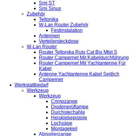
Smi ST
Smi Sinus
Zubehör
Teltonika
W-Lan Router Zubehör
Festinstalation
Antennen
Verteilersteckdose
W-Lan Router
Router Teltonika Rutx Cat Bis Mbit S
Router Campernet Mit Kabeldurchführung
Router Campernet Mit Yachtantenne Für
Kabel
Antenne Yachtantenne Kabel Seitlich
Campernet
Werkstattbedarf
Werkzeug
Werkzeug
Crimpzange
Diodenprüflampe
Durchstechahle
Heisklebepistole
Lochsäge
Montagekeil
Abisolierzange