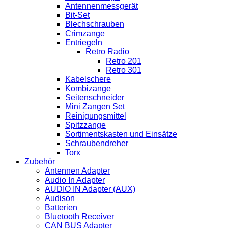
Antennenmessgerät
Bit-Set
Blechschrauben
Crimzange
Entriegeln
Retro Radio
Retro 201
Retro 301
Kabelschere
Kombizange
Seitenschneider
Mini Zangen Set
Reinigungsmittel
Spitzzange
Sortimentskasten und Einsätze
Schraubendreher
Torx
Zubehör
Antennen Adapter
Audio In Adapter
AUDIO IN Adapter (AUX)
Audison
Batterien
Bluetooth Receiver
CAN BUS Adapter