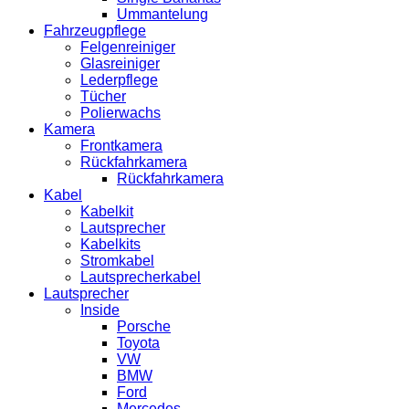
Ummantelung
Fahrzeugpflege
Felgenreiniger
Glasreiniger
Lederpflege
Tücher
Polierwachs
Kamera
Frontkamera
Rückfahrkamera
Rückfahrkamera
Kabel
Kabelkit
Lautsprecher
Kabelkits
Stromkabel
Lautsprecherkabel
Lautsprecher
Inside
Porsche
Toyota
VW
BMW
Ford
Mercedes