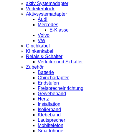
aktiv Systemadapter
Verteilerblock
Aktivsystemadapter
Audi
Mercedes
E-Klasse
Volvo
VW
Cinchkabel
Klinkenkabel
Relais & Schalter
Verteiler und Schalter
Zubehör
Batterie
Chinchadapter
Endstufen
Freisprecheinrichtung
Gewebeband
Hertz
Installation
Isolierband
Klebeband
Lautsprecher
Mobiltelefon
Smartphone