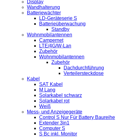
Display
Wandhalterung
Batteriewächter
LD-Geräteserie S
Batterieüberwachung
Standby
Wohnmobilantennen
Campernet
LTE/4G/W-Lan
Zubehör
Wohnmobilantennen
Zubehör
Dachdurchführung
Verteilersteckdose
Kabel
SAT Kabel
M Lang
Solarkabel schwarz
Solarkabel rot
Weiß
Mess- und Anzeigegeräte
Control S Nur Für Battery Baureihe
Extender 3in1
Computer S
S Bc inkl. Monitor