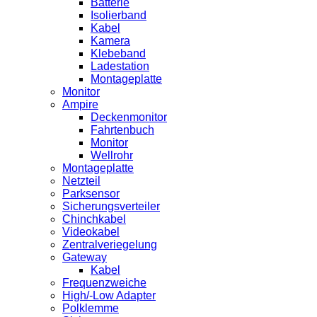
Batterie
Isolierband
Kabel
Kamera
Klebeband
Ladestation
Montageplatte
Monitor
Ampire
Deckenmonitor
Fahrtenbuch
Monitor
Wellrohr
Montageplatte
Netzteil
Parksensor
Sicherungsverteiler
Chinchkabel
Videokabel
Zentralveriegelung
Gateway
Kabel
Frequenzweiche
High/-Low Adapter
Polklemme