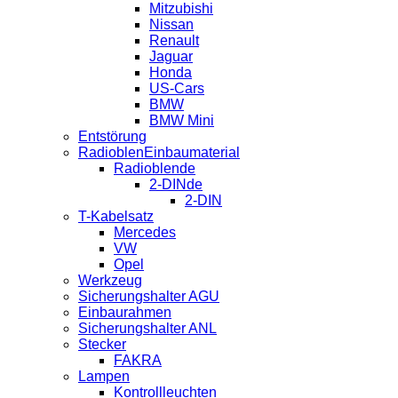
Mitzubishi
Nissan
Renault
Jaguar
Honda
US-Cars
BMW
BMW Mini
Entstörung
RadioblenEinbaumaterial
Radioblende
2-DINde
2-DIN
T-Kabelsatz
Mercedes
VW
Opel
Werkzeug
Sicherungshalter AGU
Einbaurahmen
Sicherungshalter ANL
Stecker
FAKRA
Lampen
Kontrollleuchten