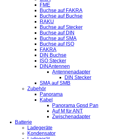
FME
Buchse auf FAKRA
Buchse auf Buchse
RAKU
Buchse auf Stecker
Buchse auf DIN
Buchse auf SMA
Buchse auf ISO
FAKRA
DIN Buchse
ISO Stecker
DINAntennen
Antennenadapter
DIN Stecker
SMA auf SMB
Zubehör
Panorama
Kabel
Panorama Gpsd Pan
Auf M für ANT
Zwischenadapter
Batterie
Ladegeräte
Kondensator
Ladegerät