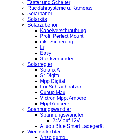
Taster und Schalter
Rückfahrsysteme u. Kameras
Solarpanel
Solarkits
Solarzubehör
Kabelverschraubung
Profil Perfect Mount
inkl. Sicherung
Lr
Easy
Steckverbinder
Solarregler
Solarix A
Sr Digital
Mpp Digital
Für Schraubbolzen
Cxnup Max
Victron Mppt Ampere
Mppt Ampere
Spannungswandler
Spannungswandler
24V auf 12V
A Iuou Blue Smart Ladegerät
Wechselrichter
Anzeigenteil