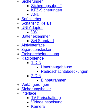
Sicherungen
Sicherungsabgriff
KFZ-Sicherungen
ANL
Spühkleber
Schalter & Relais
UNI Adapter
VW
Batterieklemmen
Set Standard
Aktivinterface
Zigarettenstecker
Freisprecheinrichtung
Radioblende
1-DIN
Unterbaugehäuse
Radioschachtabdeckungen
2-DIN
Einbaurahmen
Verlängerungen
Sicherungshalter
Interface
TV Freischaltung
Videoeinspeisung
Kamera