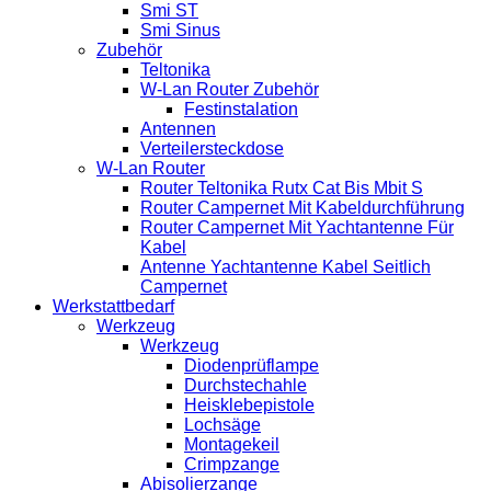
Smi ST
Smi Sinus
Zubehör
Teltonika
W-Lan Router Zubehör
Festinstalation
Antennen
Verteilersteckdose
W-Lan Router
Router Teltonika Rutx Cat Bis Mbit S
Router Campernet Mit Kabeldurchführung
Router Campernet Mit Yachtantenne Für
Kabel
Antenne Yachtantenne Kabel Seitlich
Campernet
Werkstattbedarf
Werkzeug
Werkzeug
Diodenprüflampe
Durchstechahle
Heisklebepistole
Lochsäge
Montagekeil
Crimpzange
Abisolierzange