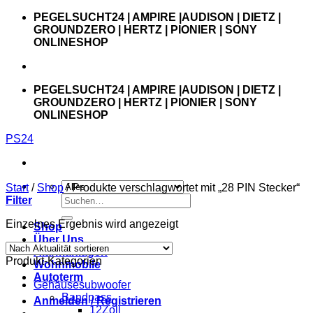
Zum
PEGELSUCHT24 | AMPIRE |AUDISON | DIETZ |
Inhalt
GROUNDZERO | HERTZ | PIONIER | SONY
springen
ONLINESHOP
PEGELSUCHT24 | AMPIRE |AUDISON | DIETZ |
GROUNDZERO | HERTZ | PIONIER | SONY
ONLINESHOP
PS24
Start
/
Shop
/
Produkte verschlagwortet mit „28 PIN Stecker“
Suchen
Filter
nach:
Einzelnes Ergebnis wird angezeigt
Shop
Über Uns
Alarmanlagen
Produkt-Kategorien
Wohnmobile
Autoterm
Gehäusesubwoofer
Bandpass
Anmelden / Registrieren
12Zoll