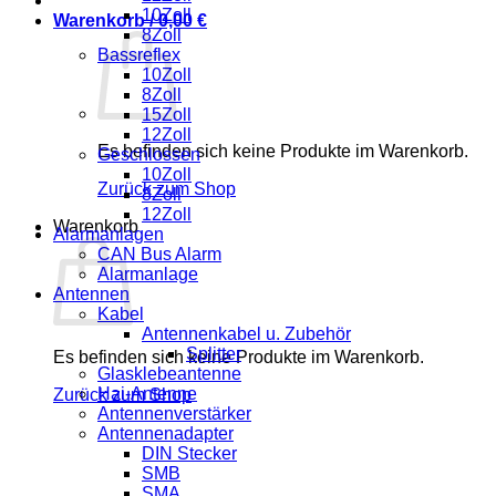
10Zoll
Warenkorb /
0,00
€
8Zoll
Bassreflex
10Zoll
8Zoll
15Zoll
12Zoll
Es befinden sich keine Produkte im Warenkorb.
Geschlossen
10Zoll
Zurück zum Shop
8Zoll
12Zoll
Warenkorb
Alarmanlagen
CAN Bus Alarm
Alarmanlage
Antennen
Kabel
Antennenkabel u. Zubehör
Splitter
Es befinden sich keine Produkte im Warenkorb.
Glasklebeantenne
Hai-Antenne
Zurück zum Shop
Antennenverstärker
Antennenadapter
DIN Stecker
SMB
SMA