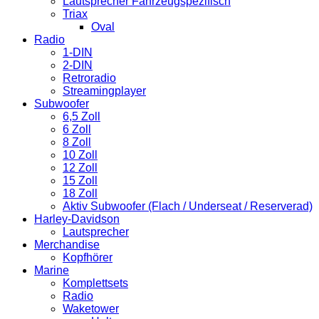
Lautsprecher Fahrzeugspezifisch
Triax
Oval
Radio
1-DIN
2-DIN
Retroradio
Streamingplayer
Subwoofer
6,5 Zoll
6 Zoll
8 Zoll
10 Zoll
12 Zoll
15 Zoll
18 Zoll
Aktiv Subwoofer (Flach / Underseat / Reserverad)
Harley-Davidson
Lautsprecher
Merchandise
Kopfhörer
Marine
Komplettsets
Radio
Waketower