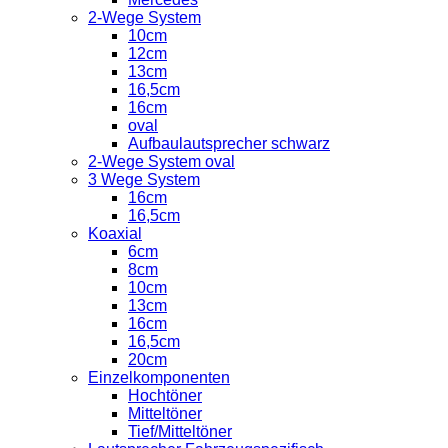
2-Wege System
10cm
12cm
13cm
16,5cm
16cm
oval
Aufbaulautsprecher schwarz
2-Wege System oval
3 Wege System
16cm
16,5cm
Koaxial
6cm
8cm
10cm
13cm
16cm
16,5cm
20cm
Einzelkomponenten
Hochtöner
Mitteltöner
Tief/Mitteltöner