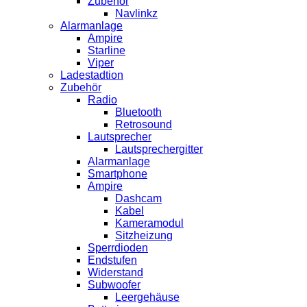
Zubehör
Navlinkz
Alarmanlage
Ampire
Starline
Viper
Ladestadtion
Zubehör
Radio
Bluetooth
Retrosound
Lautsprecher
Lautsprechergitter
Alarmanlage
Smartphone
Ampire
Dashcam
Kabel
Kameramodul
Sitzheizung
Sperrdioden
Endstufen
Widerstand
Subwoofer
Leergehäuse