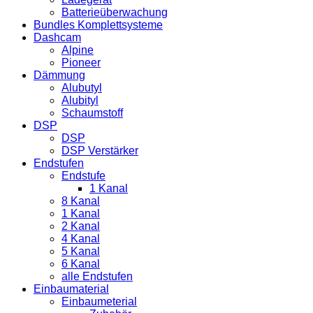
Batterieüberwachung
Bundles Komplettsysteme
Dashcam
Alpine
Pioneer
Dämmung
Alubutyl
Alubityl
Schaumstoff
DSP
DSP
DSP Verstärker
Endstufen
Endstufe
1 Kanal
8 Kanal
1 Kanal
2 Kanal
4 Kanal
5 Kanal
6 Kanal
alle Endstufen
Einbaumaterial
Einbaumeterial