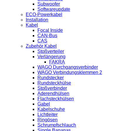
Subwoofer
Softwareupdate
ECO-Powerkabel
Installation
Kabel
Focal Inside
CAN-Bus
CAS
Zubehör Kabel
Stoßverteiler
Verlängerung
FAKRA
WAGO Durchgangsverbinder
WAGO Verbindungsklemmen 2
Rundstecker
Rundsteckhülse
Stoßverbinder
Aderendhülsen
Flachsteckhülsen
Gabel
Kabelschuhe
Lichtleiter
Ringösen
Schrumpfschlauch
Single Bananas