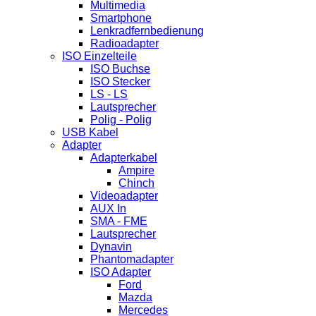
Multimedia
Smartphone
Lenkradfernbedienung
Radioadapter
ISO Einzelteile
ISO Buchse
ISO Stecker
LS - LS
Lautsprecher
Polig - Polig
USB Kabel
Adapter
Adapterkabel
Ampire
Chinch
Videoadapter
AUX In
SMA - FME
Lautsprecher
Dynavin
Phantomadapter
ISO Adapter
Ford
Mazda
Mercedes