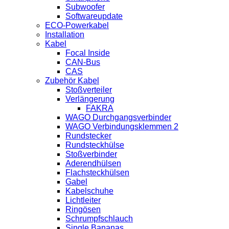
Subwoofer
Softwareupdate
ECO-Powerkabel
Installation
Kabel
Focal Inside
CAN-Bus
CAS
Zubehör Kabel
Stoßverteiler
Verlängerung
FAKRA
WAGO Durchgangsverbinder
WAGO Verbindungsklemmen 2
Rundstecker
Rundsteckhülse
Stoßverbinder
Aderendhülsen
Flachsteckhülsen
Gabel
Kabelschuhe
Lichtleiter
Ringösen
Schrumpfschlauch
Single Bananas