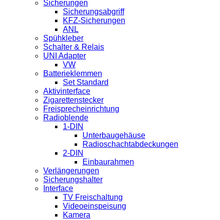
Sicherungen
Sicherungsabgriff
KFZ-Sicherungen
ANL
Spühkleber
Schalter & Relais
UNI Adapter
VW
Batterieklemmen
Set Standard
Aktivinterface
Zigarettenstecker
Freisprecheinrichtung
Radioblende
1-DIN
Unterbaugehäuse
Radioschachtabdeckungen
2-DIN
Einbaurahmen
Verlängerungen
Sicherungshalter
Interface
TV Freischaltung
Videoeinspeisung
Kamera