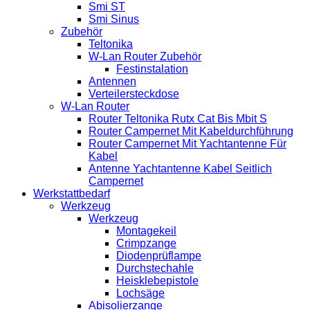
Smi ST
Smi Sinus
Zubehör
Teltonika
W-Lan Router Zubehör
Festinstalation
Antennen
Verteilersteckdose
W-Lan Router
Router Teltonika Rutx Cat Bis Mbit S
Router Campernet Mit Kabeldurchführung
Router Campernet Mit Yachtantenne Für
Kabel
Antenne Yachtantenne Kabel Seitlich
Campernet
Werkstattbedarf
Werkzeug
Werkzeug
Montagekeil
Crimpzange
Diodenprüflampe
Durchstechahle
Heisklebepistole
Lochsäge
Abisolierzange