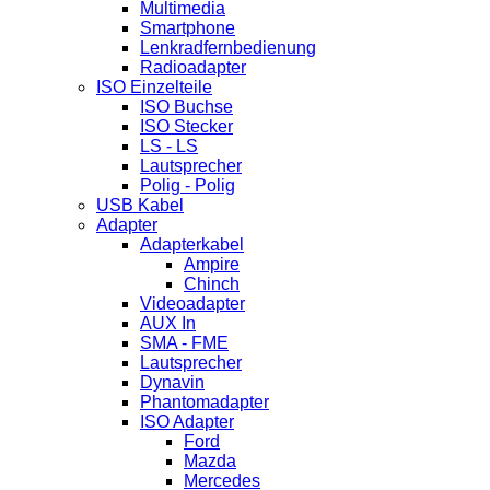
Multimedia
Smartphone
Lenkradfernbedienung
Radioadapter
ISO Einzelteile
ISO Buchse
ISO Stecker
LS - LS
Lautsprecher
Polig - Polig
USB Kabel
Adapter
Adapterkabel
Ampire
Chinch
Videoadapter
AUX In
SMA - FME
Lautsprecher
Dynavin
Phantomadapter
ISO Adapter
Ford
Mazda
Mercedes