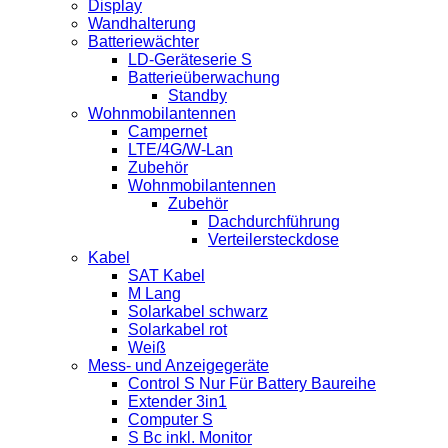
Display
Wandhalterung
Batteriewächter
LD-Geräteserie S
Batterieüberwachung
Standby
Wohnmobilantennen
Campernet
LTE/4G/W-Lan
Zubehör
Wohnmobilantennen
Zubehör
Dachdurchführung
Verteilersteckdose
Kabel
SAT Kabel
M Lang
Solarkabel schwarz
Solarkabel rot
Weiß
Mess- und Anzeigegeräte
Control S Nur Für Battery Baureihe
Extender 3in1
Computer S
S Bc inkl. Monitor