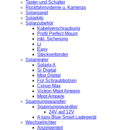
Taster und Schalter
Rückfahrsysteme u. Kameras
Solarpanel
Solarkits
Solarzubehör
Kabelverschraubung
Profil Perfect Mount
inkl. Sicherung
Lr
Easy
Steckverbinder
Solarregler
Solarix A
Sr Digital
Mpp Digital
Für Schraubbolzen
Cxnup Max
Victron Mppt Ampere
Mppt Ampere
Spannungswandler
Spannungswandler
24V auf 12V
A Iuou Blue Smart Ladegerät
Wechselrichter
Anzeigenteil