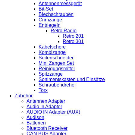
Antennenmessgerät
Bit-Set
Blechschrauben
Crimzange
Entriegeln
Retro Radio
Retro 201
Retro 301
Kabelschere
Kombizange
Seitenschneider
Mini Zangen Set
Reinigungsmittel
Spitzzange
Sortimentskasten und Einsätze
Schraubendreher
Torx
Zubehör
Antennen Adapter
Audio In Adapter
AUDIO IN Adapter (AUX)
Audison
Batterien
Bluetooth Receiver
CAN BUS Adapter