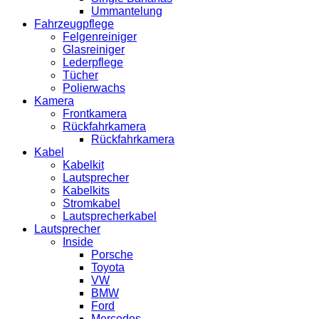
Ummantelung
Fahrzeugpflege
Felgenreiniger
Glasreiniger
Lederpflege
Tücher
Polierwachs
Kamera
Frontkamera
Rückfahrkamera
Rückfahrkamera
Kabel
Kabelkit
Lautsprecher
Kabelkits
Stromkabel
Lautsprecherkabel
Lautsprecher
Inside
Porsche
Toyota
VW
BMW
Ford
Mercedes