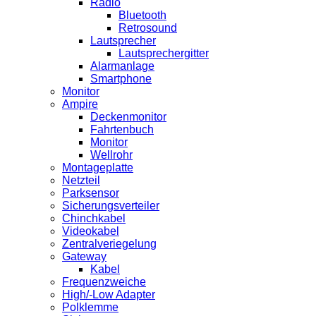
Radio
Bluetooth
Retrosound
Lautsprecher
Lautsprechergitter
Alarmanlage
Smartphone
Monitor
Ampire
Deckenmonitor
Fahrtenbuch
Monitor
Wellrohr
Montageplatte
Netzteil
Parksensor
Sicherungsverteiler
Chinchkabel
Videokabel
Zentralveriegelung
Gateway
Kabel
Frequenzweiche
High/-Low Adapter
Polklemme