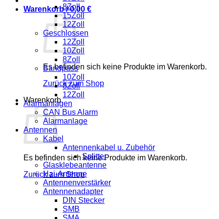
8Zoll
Warenkorb /
0,00
€
15Zoll
12Zoll
Geschlossen
12Zoll
10Zoll
8Zoll
Es befinden sich keine Produkte im Warenkorb.
Bandpass
10Zoll
Zurück zum Shop
8Zoll
12Zoll
Warenkorb
Alarmanlagen
CAN Bus Alarm
Alarmanlage
Antennen
Kabel
Antennenkabel u. Zubehör
Splitter
Es befinden sich keine Produkte im Warenkorb.
Glasklebeantenne
Hai-Antenne
Zurück zum Shop
Antennenverstärker
Antennenadapter
DIN Stecker
SMB
SMA