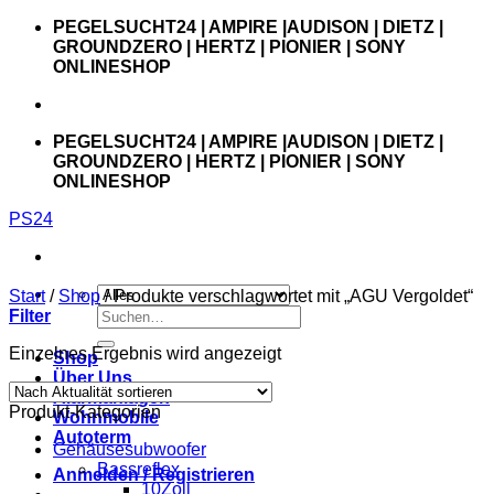
Zum
PEGELSUCHT24 | AMPIRE |AUDISON | DIETZ |
Inhalt
GROUNDZERO | HERTZ | PIONIER | SONY
springen
ONLINESHOP
PEGELSUCHT24 | AMPIRE |AUDISON | DIETZ |
GROUNDZERO | HERTZ | PIONIER | SONY
ONLINESHOP
PS24
Start
/
Shop
/
Produkte verschlagwortet mit „AGU Vergoldet“
Suchen
Filter
nach:
Einzelnes Ergebnis wird angezeigt
Shop
Über Uns
Alarmanlagen
Produkt-Kategorien
Wohnmobile
Autoterm
Gehäusesubwoofer
Bassreflex
Anmelden / Registrieren
10Zoll