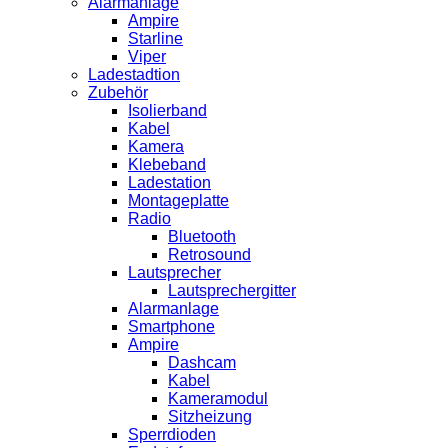
Alarmanlage
Ampire
Starline
Viper
Ladestadtion
Zubehör
Isolierband
Kabel
Kamera
Klebeband
Ladestation
Montageplatte
Radio
Bluetooth
Retrosound
Lautsprecher
Lautsprechergitter
Alarmanlage
Smartphone
Ampire
Dashcam
Kabel
Kameramodul
Sitzheizung
Sperrdioden