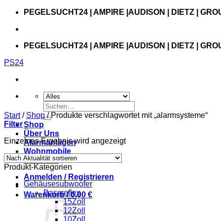
Zum
PEGELSUCHT24 | AMPIRE |AUDISON | DIETZ | GRO
Inhalt
springen
PEGELSUCHT24 | AMPIRE |AUDISON | DIETZ | GRO
PS24
Suchen
nach:
Start
/
Shop
/
Produkte verschlagwortet mit „alarmsysteme“
Filter
Shop
Über Uns
Einzelnes Ergebnis wird angezeigt
Alarmanlagen
Wohnmobile
Autoterm
Produkt-Kategorien
Anmelden / Registrieren
Gehäusesubwoofer
Bassreflex
Warenkorb /
0,00
€
15Zoll
12Zoll
10Zoll