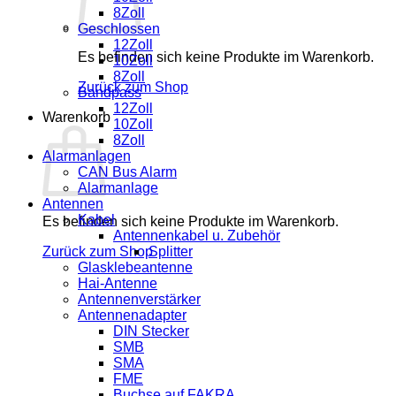
8Zoll
Geschlossen
12Zoll
Es befinden sich keine Produkte im Warenkorb.
10Zoll
8Zoll
Zurück zum Shop
Bandpass
12Zoll
Warenkorb
10Zoll
8Zoll
Alarmanlagen
CAN Bus Alarm
Alarmanlage
Antennen
Kabel
Es befinden sich keine Produkte im Warenkorb.
Antennenkabel u. Zubehör
Zurück zum Shop
Splitter
Glasklebeantenne
Hai-Antenne
Antennenverstärker
Antennenadapter
DIN Stecker
SMB
SMA
FME
Buchse auf FAKRA