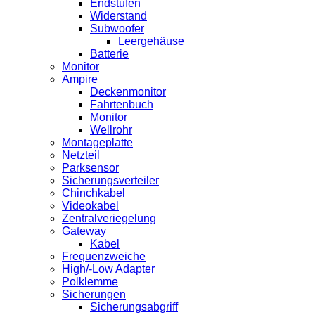
Endstufen
Widerstand
Subwoofer
Leergehäuse
Batterie
Monitor
Ampire
Deckenmonitor
Fahrtenbuch
Monitor
Wellrohr
Montageplatte
Netzteil
Parksensor
Sicherungsverteiler
Chinchkabel
Videokabel
Zentralveriegelung
Gateway
Kabel
Frequenzweiche
High/-Low Adapter
Polklemme
Sicherungen
Sicherungsabgriff