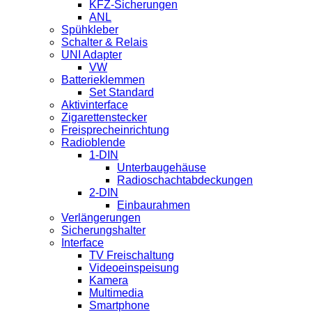
KFZ-Sicherungen
ANL
Spühkleber
Schalter & Relais
UNI Adapter
VW
Batterieklemmen
Set Standard
Aktivinterface
Zigarettenstecker
Freisprecheinrichtung
Radioblende
1-DIN
Unterbaugehäuse
Radioschachtabdeckungen
2-DIN
Einbaurahmen
Verlängerungen
Sicherungshalter
Interface
TV Freischaltung
Videoeinspeisung
Kamera
Multimedia
Smartphone