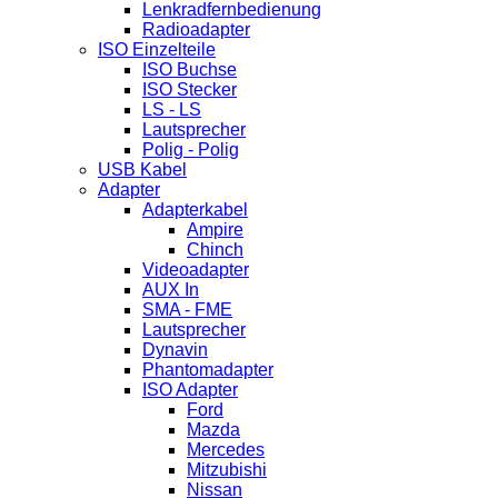
Lenkradfernbedienung
Radioadapter
ISO Einzelteile
ISO Buchse
ISO Stecker
LS - LS
Lautsprecher
Polig - Polig
USB Kabel
Adapter
Adapterkabel
Ampire
Chinch
Videoadapter
AUX In
SMA - FME
Lautsprecher
Dynavin
Phantomadapter
ISO Adapter
Ford
Mazda
Mercedes
Mitzubishi
Nissan