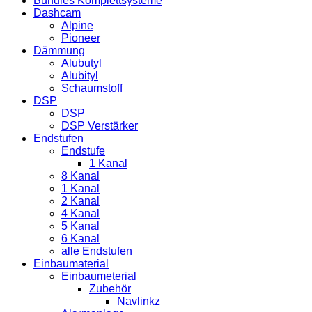
Bundles Komplettsysteme
Dashcam
Alpine
Pioneer
Dämmung
Alubutyl
Alubityl
Schaumstoff
DSP
DSP
DSP Verstärker
Endstufen
Endstufe
1 Kanal
8 Kanal
1 Kanal
2 Kanal
4 Kanal
5 Kanal
6 Kanal
alle Endstufen
Einbaumaterial
Einbaumeterial
Zubehör
Navlinkz