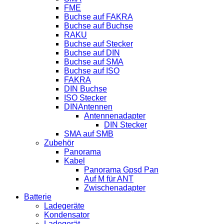
FME
Buchse auf FAKRA
Buchse auf Buchse
RAKU
Buchse auf Stecker
Buchse auf DIN
Buchse auf SMA
Buchse auf ISO
FAKRA
DIN Buchse
ISO Stecker
DINAntennen
Antennenadapter
DIN Stecker
SMA auf SMB
Zubehör
Panorama
Kabel
Panorama Gpsd Pan
Auf M für ANT
Zwischenadapter
Batterie
Ladegeräte
Kondensator
Ladegerät