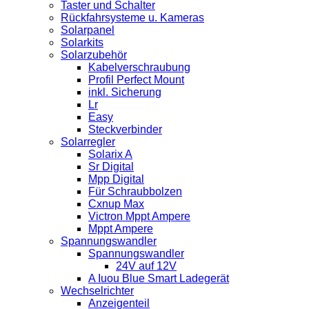
Taster und Schalter
Rückfahrsysteme u. Kameras
Solarpanel
Solarkits
Solarzubehör
Kabelverschraubung
Profil Perfect Mount
inkl. Sicherung
Lr
Easy
Steckverbinder
Solarregler
Solarix A
Sr Digital
Mpp Digital
Für Schraubbolzen
Cxnup Max
Victron Mppt Ampere
Mppt Ampere
Spannungswandler
Spannungswandler
24V auf 12V
A Iuou Blue Smart Ladegerät
Wechselrichter
Anzeigenteil