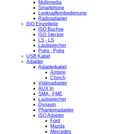
Multimedia
Smartphone
Lenkradfernbedienung
Radioadapter
ISO Einzelteile
ISO Buchse
ISO Stecker
LS - LS
Lautsprecher
Polig - Polig
USB Kabel
Adapter
Adapterkabel
Ampire
Chinch
Videoadapter
AUX In
SMA - FME
Lautsprecher
Dynavin
Phantomadapter
ISO Adapter
Ford
Mazda
Mercedes