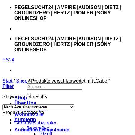
Zum
PEGELSUCHT24 | AMPIRE |AUDISON | DIETZ |
Inhalt
GROUNDZERO | HERTZ | PIONIER | SONY
springen
ONLINESHOP
PEGELSUCHT24 | AMPIRE |AUDISON | DIETZ |
GROUNDZERO | HERTZ | PIONIER | SONY
ONLINESHOP
PS24
Start
/
Shop
/
Produkte verschlagwortet mit „Gabel“
Suchen
Filter
nach:
Showing all 4 results
Shop
Über Uns
Alarmanlagen
Produkt-Kategorien
Wohnmobile
Autoterm
Gehäusesubwoofer
Bassreflex
Anmelden / Registrieren
10Zoll