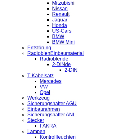
Mitzubishi
Nissan
Renault
Jaguar
Honda
US-Cars
BMW
BMW Mini
Entstörung
RadioblenEinbaumaterial
Radioblende
2-DINde
2-DIN
T-Kabelsatz
Mercedes
VW
Opel
Werkzeug
Sicherungshalter AGU
Einbaurahmen
Sicherungshalter ANL
Stecker
FAKRA
Lampen
Kontrollleuchten