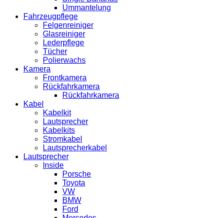
Ummantelung
Fahrzeugpflege
Felgenreiniger
Glasreiniger
Lederpflege
Tücher
Polierwachs
Kamera
Frontkamera
Rückfahrkamera
Rückfahrkamera
Kabel
Kabelkit
Lautsprecher
Kabelkits
Stromkabel
Lautsprecherkabel
Lautsprecher
Inside
Porsche
Toyota
VW
BMW
Ford
Mercedes