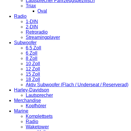
Lautsprecher Fahrzeugspezifisch
Triax
Oval
Radio
1-DIN
2-DIN
Retroradio
Streamingplayer
Subwoofer
6,5 Zoll
6 Zoll
8 Zoll
10 Zoll
12 Zoll
15 Zoll
18 Zoll
Aktiv Subwoofer (Flach / Underseat / Reserverad)
Harley-Davidson
Lautsprecher
Merchandise
Kopfhörer
Marine
Komplettsets
Radio
Waketower