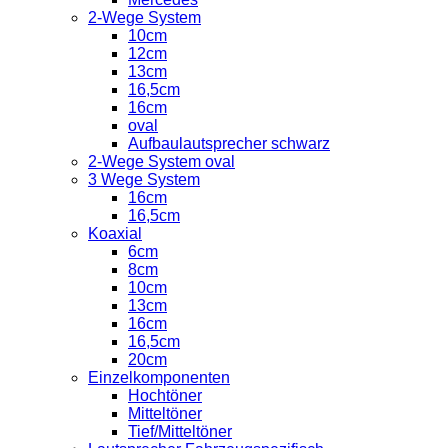
2-Wege System
10cm
12cm
13cm
16,5cm
16cm
oval
Aufbaulautsprecher schwarz
2-Wege System oval
3 Wege System
16cm
16,5cm
Koaxial
6cm
8cm
10cm
13cm
16cm
16,5cm
20cm
Einzelkomponenten
Hochtöner
Mitteltöner
Tief/Mitteltöner