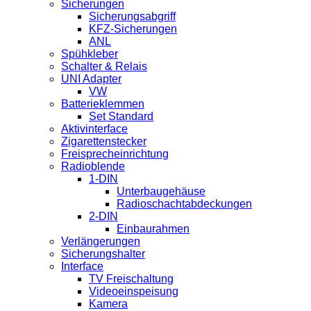
Sicherungen
Sicherungsabgriff
KFZ-Sicherungen
ANL
Spühkleber
Schalter & Relais
UNI Adapter
VW
Batterieklemmen
Set Standard
Aktivinterface
Zigarettenstecker
Freisprecheinrichtung
Radioblende
1-DIN
Unterbaugehäuse
Radioschachtabdeckungen
2-DIN
Einbaurahmen
Verlängerungen
Sicherungshalter
Interface
TV Freischaltung
Videoeinspeisung
Kamera