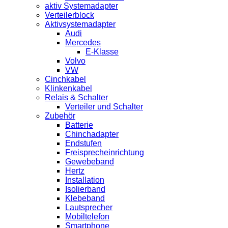
aktiv Systemadapter
Verteilerblock
Aktivsystemadapter
Audi
Mercedes
E-Klasse
Volvo
VW
Cinchkabel
Klinkenkabel
Relais & Schalter
Verteiler und Schalter
Zubehör
Batterie
Chinchadapter
Endstufen
Freisprecheinrichtung
Gewebeband
Hertz
Installation
Isolierband
Klebeband
Lautsprecher
Mobiltelefon
Smartphone