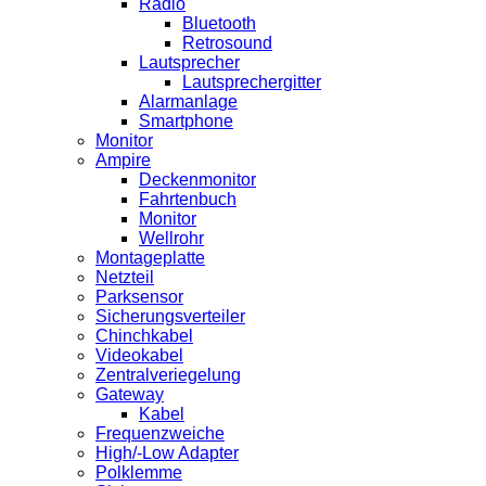
Radio
Bluetooth
Retrosound
Lautsprecher
Lautsprechergitter
Alarmanlage
Smartphone
Monitor
Ampire
Deckenmonitor
Fahrtenbuch
Monitor
Wellrohr
Montageplatte
Netzteil
Parksensor
Sicherungsverteiler
Chinchkabel
Videokabel
Zentralveriegelung
Gateway
Kabel
Frequenzweiche
High/-Low Adapter
Polklemme