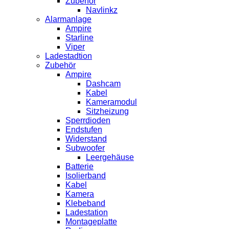
Zubehör
Navlinkz
Alarmanlage
Ampire
Starline
Viper
Ladestadtion
Zubehör
Ampire
Dashcam
Kabel
Kameramodul
Sitzheizung
Sperrdioden
Endstufen
Widerstand
Subwoofer
Leergehäuse
Batterie
Isolierband
Kabel
Kamera
Klebeband
Ladestation
Montageplatte