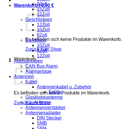
8Zoll
Warenkorb /
0,00
€
15Zoll
12Zoll
Geschlossen
12Zoll
10Zoll
8Zoll
Es befinden sich keine Produkte im Warenkorb.
Bandpass
10Zoll
Zurück zum Shop
8Zoll
12Zoll
Warenkorb
Alarmanlagen
CAN Bus Alarm
Alarmanlage
Antennen
Kabel
Antennenkabel u. Zubehör
Splitter
Es befinden sich keine Produkte im Warenkorb.
Glasklebeantenne
Hai-Antenne
Zurück zum Shop
Antennenverstärker
Antennenadapter
DIN Stecker
SMB
SMA