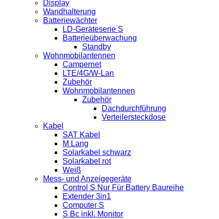
Display
Wandhalterung
Batteriewächter
LD-Geräteserie S
Batterieüberwachung
Standby
Wohnmobilantennen
Campernet
LTE/4G/W-Lan
Zubehör
Wohnmobilantennen
Zubehör
Dachdurchführung
Verteilersteckdose
Kabel
SAT Kabel
M Lang
Solarkabel schwarz
Solarkabel rot
Weiß
Mess- und Anzeigegeräte
Control S Nur Für Battery Baureihe
Extender 3in1
Computer S
S Bc inkl. Monitor