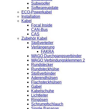
Subwoofer
Softwareupdate
ECO-Powerkabel
Installation
Kabel
Focal Inside
CAN-Bus
CAS
Zubehör Kabel
Stoßverteiler
Verlängerung
FAKRA
WAGO Durchgangsverbinder
WAGO Verbindungsklemmen 2
Rundstecker
Rundsteckhülse
Stoßverbinder
Aderendhülsen
Flachsteckhülsen
Gabel
Kabelschuhe
Lichtleiter
Ringösen
Schrumpfschlauch
Single Bananas