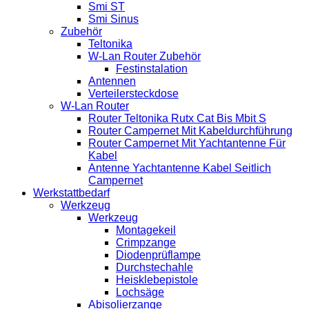
Smi ST
Smi Sinus
Zubehör
Teltonika
W-Lan Router Zubehör
Festinstalation
Antennen
Verteilersteckdose
W-Lan Router
Router Teltonika Rutx Cat Bis Mbit S
Router Campernet Mit Kabeldurchführung
Router Campernet Mit Yachtantenne Für
Kabel
Antenne Yachtantenne Kabel Seitlich
Campernet
Werkstattbedarf
Werkzeug
Werkzeug
Montagekeil
Crimpzange
Diodenprüflampe
Durchstechahle
Heisklebepistole
Lochsäge
Abisolierzange