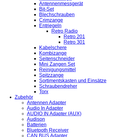
Antennenmessgerät
Bit-Set
Blechschrauben
Crimzange
Entriegeln
Retro Radio
Retro 201
Retro 301
Kabelschere
Kombizange
Seitenschneider
Mini Zangen Set
Reinigungsmittel
Spitzzange
Sortimentskasten und Einsätze
Schraubendreher
Torx
Zubehör
Antennen Adapter
Audio In Adapter
AUDIO IN Adapter (AUX)
Audison
Batterien
Bluetooth Receiver
CAN BUS Adapter