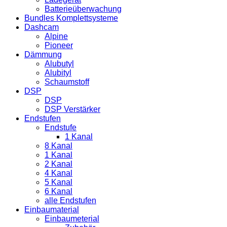
Batterieüberwachung
Bundles Komplettsysteme
Dashcam
Alpine
Pioneer
Dämmung
Alubutyl
Alubityl
Schaumstoff
DSP
DSP
DSP Verstärker
Endstufen
Endstufe
1 Kanal
8 Kanal
1 Kanal
2 Kanal
4 Kanal
5 Kanal
6 Kanal
alle Endstufen
Einbaumaterial
Einbaumeterial