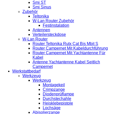
Smi ST
Smi Sinus
Zubehör
Teltonika
W-Lan Router Zubehör
Festinstalation
Antennen
Verteilersteckdose
W-Lan Router
Router Teltonika Rutx Cat Bis Mbit S
Router Campernet Mit Kabeldurchführung
Router Campernet Mit Yachtantenne Für
Kabel
Antenne Yachtantenne Kabel Seitlich
Campernet
Werkstattbedarf
Werkzeug
Werkzeug
Montagekeil
Crimpzange
Diodenprüflampe
Durchstechahle
Heisklebepistole
Lochsäge
Abisolierzange