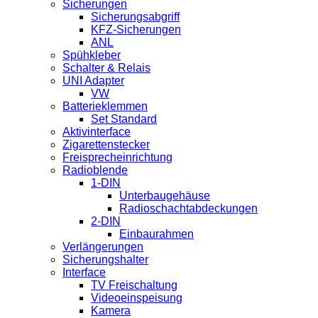
Sicherungen
Sicherungsabgriff
KFZ-Sicherungen
ANL
Spühkleber
Schalter & Relais
UNI Adapter
VW
Batterieklemmen
Set Standard
Aktivinterface
Zigarettenstecker
Freisprecheinrichtung
Radioblende
1-DIN
Unterbaugehäuse
Radioschachtabdeckungen
2-DIN
Einbaurahmen
Verlängerungen
Sicherungshalter
Interface
TV Freischaltung
Videoeinspeisung
Kamera