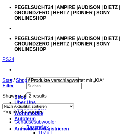
Zum
PEGELSUCHT24 | AMPIRE |AUDISON | DIETZ |
Inhalt
GROUNDZERO | HERTZ | PIONIER | SONY
springen
ONLINESHOP
PEGELSUCHT24 | AMPIRE |AUDISON | DIETZ |
GROUNDZERO | HERTZ | PIONIER | SONY
ONLINESHOP
PS24
Start
/
Shop
/
Produkte verschlagwortet mit „KIA“
Suchen
Filter
nach:
Showing all 2 results
Shop
Über Uns
Alarmanlagen
Produkt-Kategorien
Wohnmobile
Autoterm
Gehäusesubwoofer
Bassreflex
Anmelden / Registrieren
10Zoll