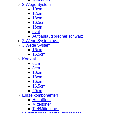
2-Wege System
10cm
12cm
13cm
16,5cm
16cm
oval
Aufbaulautsprecher schwarz
2-Wege System oval
3 Wege System
16cm
16,5cm
Koaxial
6cm
8cm
10cm
13cm
16cm
16,5cm
20cm
Einzelkomponenten
Hochtöner
Mitteltöner
Tief/Mitteltöner