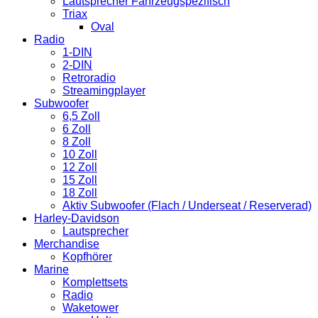
Lautsprecher Fahrzeugspezifisch
Triax
Oval
Radio
1-DIN
2-DIN
Retroradio
Streamingplayer
Subwoofer
6,5 Zoll
6 Zoll
8 Zoll
10 Zoll
12 Zoll
15 Zoll
18 Zoll
Aktiv Subwoofer (Flach / Underseat / Reserverad)
Harley-Davidson
Lautsprecher
Merchandise
Kopfhörer
Marine
Komplettsets
Radio
Waketower