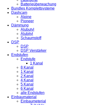
Batterieüberwachung
Bundles Komplettsysteme
Dashcam
Alpine
Pioneer
Dämmung
Alubutyl
Alubityl
Schaumstoff
DSP
DSP
DSP Verstärker
Endstufen
Endstufe
1 Kanal
8 Kanal
1 Kanal
2 Kanal
4 Kanal
5 Kanal
6 Kanal
alle Endstufen
Einbaumaterial
Einbaumeterial