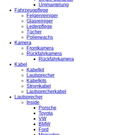
Ummantelung
Fahrzeugpflege
Felgenreiniger
Glasreiniger
Lederpflege
Tücher
Polierwachs
Kamera
Frontkamera
Rückfahrkamera
Rückfahrkamera
Kabel
Kabelkit
Lautsprecher
Kabelkits
Stromkabel
Lautsprecherkabel
Lautsprecher
Inside
Porsche
Toyota
VW
BMW
Ford
Mercedes