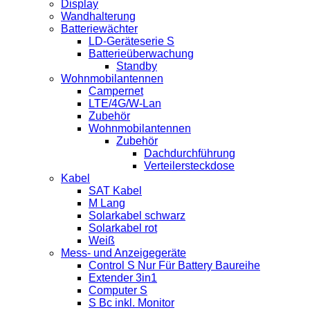
Display
Wandhalterung
Batteriewächter
LD-Geräteserie S
Batterieüberwachung
Standby
Wohnmobilantennen
Campernet
LTE/4G/W-Lan
Zubehör
Wohnmobilantennen
Zubehör
Dachdurchführung
Verteilersteckdose
Kabel
SAT Kabel
M Lang
Solarkabel schwarz
Solarkabel rot
Weiß
Mess- und Anzeigegeräte
Control S Nur Für Battery Baureihe
Extender 3in1
Computer S
S Bc inkl. Monitor