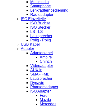
Multimedia
Smartphone
Lenkradfernbedienung
Radioadapter
ISO Einzelteile
ISO Buchse
ISO Stecker
LS - LS
Lautsprecher
Polig - Polig
USB Kabel
Adapter
Adapterkabel
Ampire
Chinch
Videoadapter
AUX In
SMA - FME
Lautsprecher
Dynavin
Phantomadapter
ISO Adapter
Ford
Mazda
Mercedes