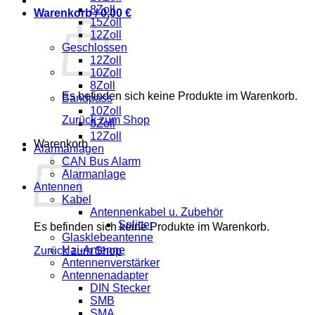
8Zoll
Warenkorb /
0,00
€
15Zoll
12Zoll
Geschlossen
12Zoll
10Zoll
8Zoll
Es befinden sich keine Produkte im Warenkorb.
Bandpass
10Zoll
Zurück zum Shop
8Zoll
12Zoll
Warenkorb
Alarmanlagen
CAN Bus Alarm
Alarmanlage
Antennen
Kabel
Antennenkabel u. Zubehör
Splitter
Es befinden sich keine Produkte im Warenkorb.
Glasklebeantenne
Hai-Antenne
Zurück zum Shop
Antennenverstärker
Antennenadapter
DIN Stecker
SMB
SMA