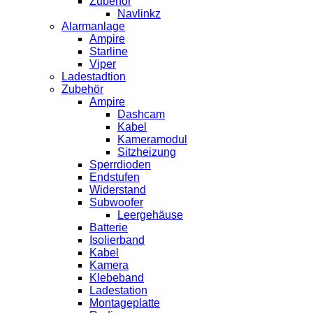
Zubehör
Navlinkz
Alarmanlage
Ampire
Starline
Viper
Ladestadtion
Zubehör
Ampire
Dashcam
Kabel
Kameramodul
Sitzheizung
Sperrdioden
Endstufen
Widerstand
Subwoofer
Leergehäuse
Batterie
Isolierband
Kabel
Kamera
Klebeband
Ladestation
Montageplatte