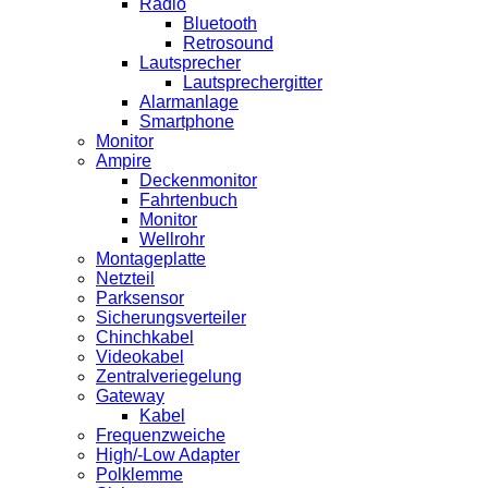
Radio
Bluetooth
Retrosound
Lautsprecher
Lautsprechergitter
Alarmanlage
Smartphone
Monitor
Ampire
Deckenmonitor
Fahrtenbuch
Monitor
Wellrohr
Montageplatte
Netzteil
Parksensor
Sicherungsverteiler
Chinchkabel
Videokabel
Zentralveriegelung
Gateway
Kabel
Frequenzweiche
High/-Low Adapter
Polklemme