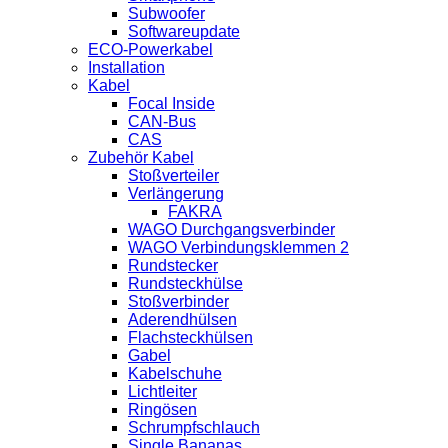
Subwoofer
Softwareupdate
ECO-Powerkabel
Installation
Kabel
Focal Inside
CAN-Bus
CAS
Zubehör Kabel
Stoßverteiler
Verlängerung
FAKRA
WAGO Durchgangsverbinder
WAGO Verbindungsklemmen 2
Rundstecker
Rundsteckhülse
Stoßverbinder
Aderendhülsen
Flachsteckhülsen
Gabel
Kabelschuhe
Lichtleiter
Ringösen
Schrumpfschlauch
Single Bananas