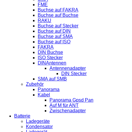
FME
Buchse auf FAKRA
Buchse auf Buchse
RAKU
Buchse auf Stecker
Buchse auf DIN
Buchse auf SMA
Buchse auf ISO
FAKRA
DIN Buchse
ISO Stecker
DINAntennen
Antennenadapter
DIN Stecker
SMA auf SMB
Zubehör
Panorama
Kabel
Panorama Gpsd Pan
Auf M für ANT
Zwischenadapter
Batterie
Ladegeräte
Kondensator
Ladegerät