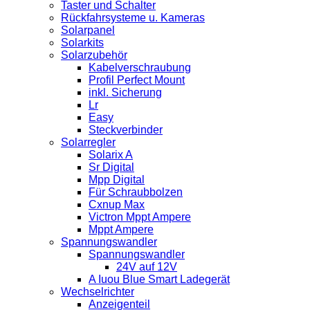
Taster und Schalter
Rückfahrsysteme u. Kameras
Solarpanel
Solarkits
Solarzubehör
Kabelverschraubung
Profil Perfect Mount
inkl. Sicherung
Lr
Easy
Steckverbinder
Solarregler
Solarix A
Sr Digital
Mpp Digital
Für Schraubbolzen
Cxnup Max
Victron Mppt Ampere
Mppt Ampere
Spannungswandler
Spannungswandler
24V auf 12V
A Iuou Blue Smart Ladegerät
Wechselrichter
Anzeigenteil