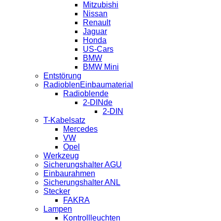
Mitzubishi
Nissan
Renault
Jaguar
Honda
US-Cars
BMW
BMW Mini
Entstörung
RadioblenEinbaumaterial
Radioblende
2-DINde
2-DIN
T-Kabelsatz
Mercedes
VW
Opel
Werkzeug
Sicherungshalter AGU
Einbaurahmen
Sicherungshalter ANL
Stecker
FAKRA
Lampen
Kontrollleuchten