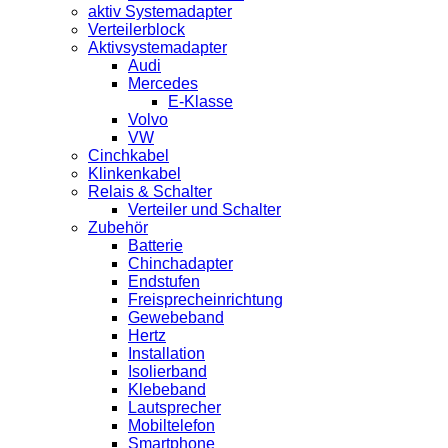
aktiv Systemadapter
Verteilerblock
Aktivsystemadapter
Audi
Mercedes
E-Klasse
Volvo
VW
Cinchkabel
Klinkenkabel
Relais & Schalter
Verteiler und Schalter
Zubehör
Batterie
Chinchadapter
Endstufen
Freisprecheinrichtung
Gewebeband
Hertz
Installation
Isolierband
Klebeband
Lautsprecher
Mobiltelefon
Smartphone