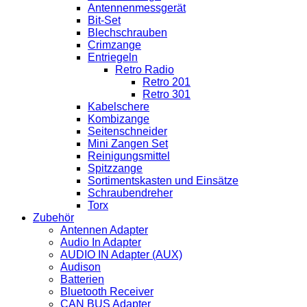
Antennenmessgerät
Bit-Set
Blechschrauben
Crimzange
Entriegeln
Retro Radio
Retro 201
Retro 301
Kabelschere
Kombizange
Seitenschneider
Mini Zangen Set
Reinigungsmittel
Spitzzange
Sortimentskasten und Einsätze
Schraubendreher
Torx
Zubehör
Antennen Adapter
Audio In Adapter
AUDIO IN Adapter (AUX)
Audison
Batterien
Bluetooth Receiver
CAN BUS Adapter