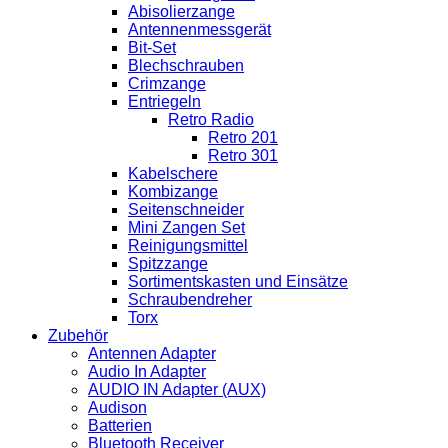
Abisolierzange
Antennenmessgerät
Bit-Set
Blechschrauben
Crimzange
Entriegeln
Retro Radio
Retro 201
Retro 301
Kabelschere
Kombizange
Seitenschneider
Mini Zangen Set
Reinigungsmittel
Spitzzange
Sortimentskasten und Einsätze
Schraubendreher
Torx
Zubehör
Antennen Adapter
Audio In Adapter
AUDIO IN Adapter (AUX)
Audison
Batterien
Bluetooth Receiver