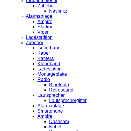
Einbaumeterial
Zubehör
Navlinkz
Alarmanlage
Ampire
Starline
Viper
Ladestadtion
Zubehör
Isolierband
Kabel
Kamera
Klebeband
Ladestation
Montageplatte
Radio
Bluetooth
Retrosound
Lautsprecher
Lautsprechergitter
Alarmanlage
Smartphone
Ampire
Dashcam
Kabel