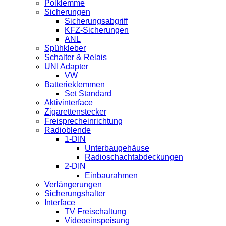
Polklemme
Sicherungen
Sicherungsabgriff
KFZ-Sicherungen
ANL
Spühkleber
Schalter & Relais
UNI Adapter
VW
Batterieklemmen
Set Standard
Aktivinterface
Zigarettenstecker
Freisprecheinrichtung
Radioblende
1-DIN
Unterbaugehäuse
Radioschachtabdeckungen
2-DIN
Einbaurahmen
Verlängerungen
Sicherungshalter
Interface
TV Freischaltung
Videoeinspeisung