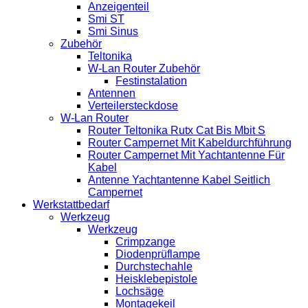
Anzeigenteil
Smi ST
Smi Sinus
Zubehör
Teltonika
W-Lan Router Zubehör
Festinstalation
Antennen
Verteilersteckdose
W-Lan Router
Router Teltonika Rutx Cat Bis Mbit S
Router Campernet Mit Kabeldurchführung
Router Campernet Mit Yachtantenne Für
Kabel
Antenne Yachtantenne Kabel Seitlich
Campernet
Werkstattbedarf
Werkzeug
Werkzeug
Crimpzange
Diodenprüflampe
Durchstechahle
Heisklebepistole
Lochsäge
Montagekeil