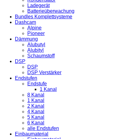
Ladegerät
Batterieüberwachung
Bundles Komplettsysteme
Dashcam
Alpine
Pioneer
Dämmung
Alubutyl
Alubityl
Schaumstoff
DSP
DSP
DSP Verstärker
Endstufen
Endstufe
1 Kanal
8 Kanal
1 Kanal
2 Kanal
4 Kanal
5 Kanal
6 Kanal
alle Endstufen
Einbaumaterial