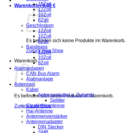
15Zoll
Warenkorb /
0,00
€
12Zoll
10Zoll
8Zoll
Geschlossen
12Zoll
10Zoll
Es befinden sich keine Produkte im Warenkorb.
8Zoll
Bandpass
Zurück zum Shop
12Zoll
10Zoll
Warenkorb
8Zoll
Alarmanlagen
CAN Bus Alarm
Alarmanlage
Antennen
Kabel
Antennenkabel u. Zubehör
Es befinden sich keine Produkte im Warenkorb.
Splitter
Glasklebeantenne
Zurück zum Shop
Hai-Antenne
Antennenverstärker
Antennenadapter
DIN Stecker
SMB