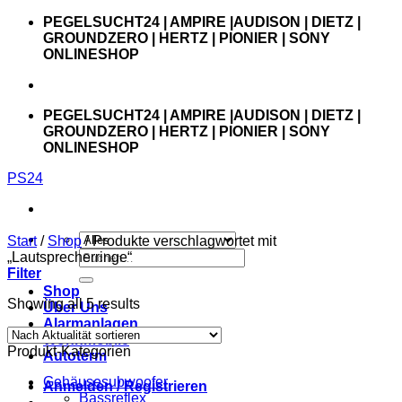
Zum
PEGELSUCHT24 | AMPIRE |AUDISON | DIETZ |
Inhalt
GROUNDZERO | HERTZ | PIONIER | SONY
springen
ONLINESHOP
PEGELSUCHT24 | AMPIRE |AUDISON | DIETZ |
GROUNDZERO | HERTZ | PIONIER | SONY
ONLINESHOP
PS24
Start
/
Shop
/
Produkte verschlagwortet mit
Suchen
„Lautsprecherringe“
nach:
Filter
Shop
Showing all 5 results
Über Uns
Alarmanlagen
Wohnmobile
Produkt-Kategorien
Autoterm
Gehäusesubwoofer
Anmelden / Registrieren
Bassreflex