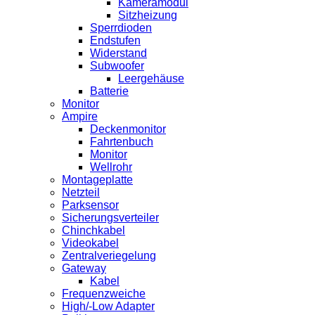
Kameramodul
Sitzheizung
Sperrdioden
Endstufen
Widerstand
Subwoofer
Leergehäuse
Batterie
Monitor
Ampire
Deckenmonitor
Fahrtenbuch
Monitor
Wellrohr
Montageplatte
Netzteil
Parksensor
Sicherungsverteiler
Chinchkabel
Videokabel
Zentralveriegelung
Gateway
Kabel
Frequenzweiche
High/-Low Adapter