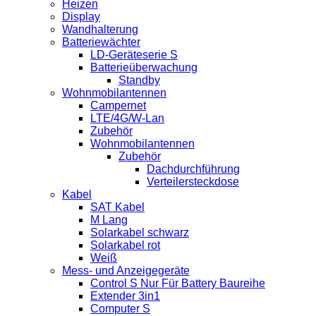
Heizen
Display
Wandhalterung
Batteriewächter
LD-Geräteserie S
Batterieüberwachung
Standby
Wohnmobilantennen
Campernet
LTE/4G/W-Lan
Zubehör
Wohnmobilantennen
Zubehör
Dachdurchführung
Verteilersteckdose
Kabel
SAT Kabel
M Lang
Solarkabel schwarz
Solarkabel rot
Weiß
Mess- und Anzeigegeräte
Control S Nur Für Battery Baureihe
Extender 3in1
Computer S