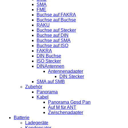
SMA
FME
Buchse auf FAKRA
Buchse auf Buchse
RAKU
Buchse auf Stecker
Buchse auf DIN
Buchse auf SMA
Buchse auf ISO
FAKRA
DIN Buchse
ISO Stecker
DINAntennen
Antennenadapter
DIN Stecker
SMA auf SMB
Zubehör
Panorama
Kabel
Panorama Gpsd Pan
Auf M für ANT
Zwischenadapter
Batterie
Ladegeräte
Kondensator