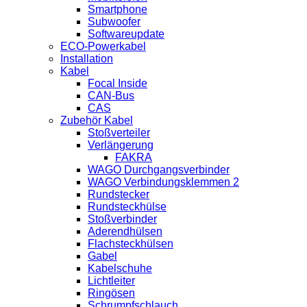
Smartphone
Subwoofer
Softwareupdate
ECO-Powerkabel
Installation
Kabel
Focal Inside
CAN-Bus
CAS
Zubehör Kabel
Stoßverteiler
Verlängerung
FAKRA
WAGO Durchgangsverbinder
WAGO Verbindungsklemmen 2
Rundstecker
Rundsteckhülse
Stoßverbinder
Aderendhülsen
Flachsteckhülsen
Gabel
Kabelschuhe
Lichtleiter
Ringösen
Schrumpfschlauch