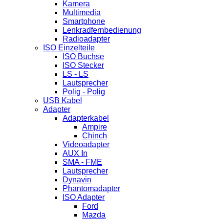
Kamera
Multimedia
Smartphone
Lenkradfernbedienung
Radioadapter
ISO Einzelteile
ISO Buchse
ISO Stecker
LS - LS
Lautsprecher
Polig - Polig
USB Kabel
Adapter
Adapterkabel
Ampire
Chinch
Videoadapter
AUX In
SMA - FME
Lautsprecher
Dynavin
Phantomadapter
ISO Adapter
Ford
Mazda