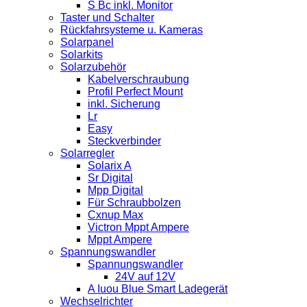
S Bc inkl. Monitor
Taster und Schalter
Rückfahrsysteme u. Kameras
Solarpanel
Solarkits
Solarzubehör
Kabelverschraubung
Profil Perfect Mount
inkl. Sicherung
Lr
Easy
Steckverbinder
Solarregler
Solarix A
Sr Digital
Mpp Digital
Für Schraubbolzen
Cxnup Max
Victron Mppt Ampere
Mppt Ampere
Spannungswandler
Spannungswandler
24V auf 12V
A Iuou Blue Smart Ladegerät
Wechselrichter