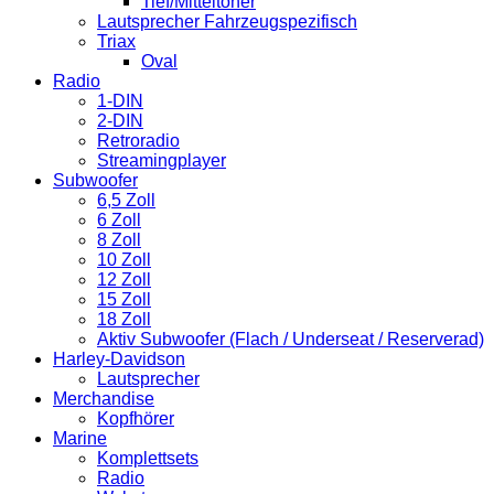
Tief/Mitteltöner
Lautsprecher Fahrzeugspezifisch
Triax
Oval
Radio
1-DIN
2-DIN
Retroradio
Streamingplayer
Subwoofer
6,5 Zoll
6 Zoll
8 Zoll
10 Zoll
12 Zoll
15 Zoll
18 Zoll
Aktiv Subwoofer (Flach / Underseat / Reserverad)
Harley-Davidson
Lautsprecher
Merchandise
Kopfhörer
Marine
Komplettsets
Radio