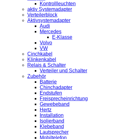
Kontrollleuchten
aktiv Systemadapter
Verteilerblock
Aktivsystemadapter
Audi
Mercedes
E-Klasse
Volvo
VW
Cinchkabel
Klinkenkabel
Relais & Schalter
Verteiler und Schalter
Zubehör
Batterie
Chinchadapter
Endstufen
Freisprecheinrichtung
Gewebeband
Hertz
Installation
Isolierband
Klebeband
Lautsprecher
Mobiltelefon