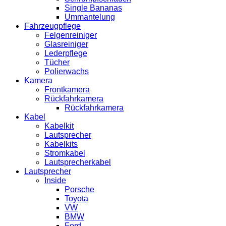
Single Bananas
Ummantelung
Fahrzeugpflege
Felgenreiniger
Glasreiniger
Lederpflege
Tücher
Polierwachs
Kamera
Frontkamera
Rückfahrkamera
Rückfahrkamera
Kabel
Kabelkit
Lautsprecher
Kabelkits
Stromkabel
Lautsprecherkabel
Lautsprecher
Inside
Porsche
Toyota
VW
BMW
Ford