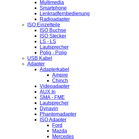
Multimedia
Smartphone
Lenkradfernbedienung
Radioadapter
ISO Einzelteile
ISO Buchse
ISO Stecker
LS - LS
Lautsprecher
Polig - Polig
USB Kabel
Adapter
Adapterkabel
Ampire
Chinch
Videoadapter
AUX In
SMA - FME
Lautsprecher
Dynavin
Phantomadapter
ISO Adapter
Ford
Mazda
Mercedes