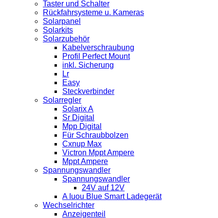
Taster und Schalter
Rückfahrsysteme u. Kameras
Solarpanel
Solarkits
Solarzubehör
Kabelverschraubung
Profil Perfect Mount
inkl. Sicherung
Lr
Easy
Steckverbinder
Solarregler
Solarix A
Sr Digital
Mpp Digital
Für Schraubbolzen
Cxnup Max
Victron Mppt Ampere
Mppt Ampere
Spannungswandler
Spannungswandler
24V auf 12V
A Iuou Blue Smart Ladegerät
Wechselrichter
Anzeigenteil