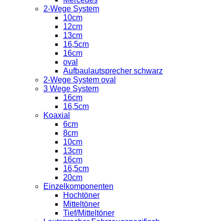
2-Wege System
10cm
12cm
13cm
16,5cm
16cm
oval
Aufbaulautsprecher schwarz
2-Wege System oval
3 Wege System
16cm
16,5cm
Koaxial
6cm
8cm
10cm
13cm
16cm
16,5cm
20cm
Einzelkomponenten
Hochtöner
Mitteltöner
Tief/Mitteltöner