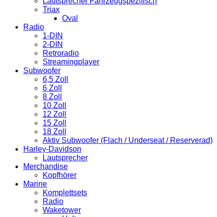
Lautsprecher Fahrzeugspezifisch
Triax
Oval
Radio
1-DIN
2-DIN
Retroradio
Streamingplayer
Subwoofer
6,5 Zoll
6 Zoll
8 Zoll
10 Zoll
12 Zoll
15 Zoll
18 Zoll
Aktiv Subwoofer (Flach / Underseat / Reserverad)
Harley-Davidson
Lautsprecher
Merchandise
Kopfhörer
Marine
Komplettsets
Radio
Waketower