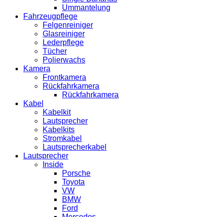
Ummantelung
Fahrzeugpflege
Felgenreiniger
Glasreiniger
Lederpflege
Tücher
Polierwachs
Kamera
Frontkamera
Rückfahrkamera
Rückfahrkamera
Kabel
Kabelkit
Lautsprecher
Kabelkits
Stromkabel
Lautsprecherkabel
Lautsprecher
Inside
Porsche
Toyota
VW
BMW
Ford
Mercedes