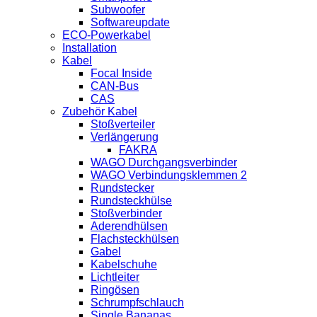
Subwoofer
Softwareupdate
ECO-Powerkabel
Installation
Kabel
Focal Inside
CAN-Bus
CAS
Zubehör Kabel
Stoßverteiler
Verlängerung
FAKRA
WAGO Durchgangsverbinder
WAGO Verbindungsklemmen 2
Rundstecker
Rundsteckhülse
Stoßverbinder
Aderendhülsen
Flachsteckhülsen
Gabel
Kabelschuhe
Lichtleiter
Ringösen
Schrumpfschlauch
Single Bananas