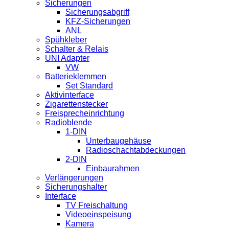
Sicherungen
Sicherungsabgriff
KFZ-Sicherungen
ANL
Spühkleber
Schalter & Relais
UNI Adapter
VW
Batterieklemmen
Set Standard
Aktivinterface
Zigarettenstecker
Freisprecheinrichtung
Radioblende
1-DIN
Unterbaugehäuse
Radioschachtabdeckungen
2-DIN
Einbaurahmen
Verlängerungen
Sicherungshalter
Interface
TV Freischaltung
Videoeinspeisung
Kamera