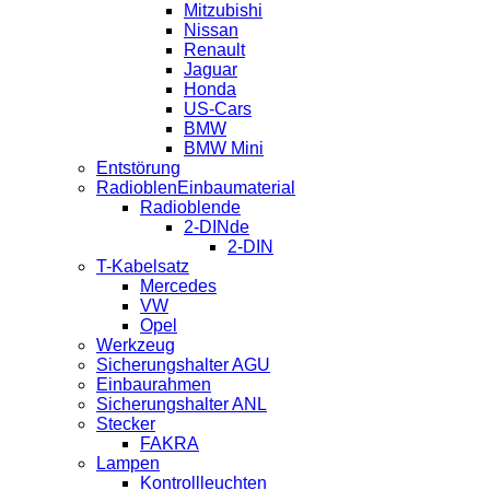
Mitzubishi
Nissan
Renault
Jaguar
Honda
US-Cars
BMW
BMW Mini
Entstörung
RadioblenEinbaumaterial
Radioblende
2-DINde
2-DIN
T-Kabelsatz
Mercedes
VW
Opel
Werkzeug
Sicherungshalter AGU
Einbaurahmen
Sicherungshalter ANL
Stecker
FAKRA
Lampen
Kontrollleuchten