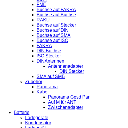
FME
Buchse auf FAKRA
Buchse auf Buchse
RAKU
Buchse auf Stecker
Buchse auf DIN
Buchse auf SMA
Buchse auf ISO
FAKRA
DIN Buchse
ISO Stecker
DINAntennen
Antennenadapter
DIN Stecker
SMA auf SMB
Zubehör
Panorama
Kabel
Panorama Gpsd Pan
Auf M für ANT
Zwischenadapter
Batterie
Ladegeräte
Kondensator
Ladegerät