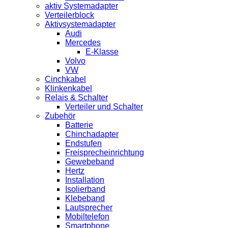
aktiv Systemadapter
Verteilerblock
Aktivsystemadapter
Audi
Mercedes
E-Klasse
Volvo
VW
Cinchkabel
Klinkenkabel
Relais & Schalter
Verteiler und Schalter
Zubehör
Batterie
Chinchadapter
Endstufen
Freisprecheinrichtung
Gewebeband
Hertz
Installation
Isolierband
Klebeband
Lautsprecher
Mobiltelefon
Smartphone