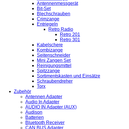
Antennenmessgerät
Bit-Set
Blechschrauben
Crimzange
Entriegeln
Retro Radio
Retro 201
Retro 301
Kabelschere
Kombizange
Seitenschneider
Mini Zangen Set
Reinigungsmittel
Spitzzange
Sortimentskasten und Einsätze
Schraubendreher
Torx
Zubehör
Antennen Adapter
Audio In Adapter
AUDIO IN Adapter (AUX)
Audison
Batterien
Bluetooth Receiver
CAN BUS Adapter