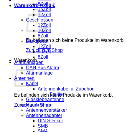
8Zoll
Warenkorb /
0,00
€
15Zoll
12Zoll
Geschlossen
12Zoll
10Zoll
8Zoll
Es befinden sich keine Produkte im Warenkorb.
Bandpass
12Zoll
Zurück zum Shop
10Zoll
8Zoll
Warenkorb
Alarmanlagen
CAN Bus Alarm
Alarmanlage
Antennen
Kabel
Antennenkabel u. Zubehör
Splitter
Es befinden sich keine Produkte im Warenkorb.
Glasklebeantenne
Hai-Antenne
Zurück zum Shop
Antennenverstärker
Antennenadapter
DIN Stecker
SMB
SMA