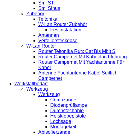
Smi ST
Smi Sinus
Zubehör
Teltonika
W-Lan Router Zubehör
Festinstalation
Antennen
Verteilersteckdose
W-Lan Router
Router Teltonika Rutx Cat Bis Mbit S
Router Campernet Mit Kabeldurchführung
Router Campernet Mit Yachtantenne Für
Kabel
Antenne Yachtantenne Kabel Seitlich
Campernet
Werkstattbedarf
Werkzeug
Werkzeug
Crimpzange
Diodenprüflampe
Durchstechahle
Heisklebepistole
Lochsäge
Montagekeil
Abisolierzange