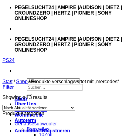
Zum
PEGELSUCHT24 | AMPIRE |AUDISON | DIETZ |
Inhalt
GROUNDZERO | HERTZ | PIONIER | SONY
springen
ONLINESHOP
PEGELSUCHT24 | AMPIRE |AUDISON | DIETZ |
GROUNDZERO | HERTZ | PIONIER | SONY
ONLINESHOP
PS24
Start
/
Shop
/
Produkte verschlagwortet mit „mercedes“
Suchen
Filter
nach:
Showing all 3 results
Shop
Über Uns
Alarmanlagen
Produkt-Kategorien
Wohnmobile
Autoterm
Gehäusesubwoofer
Bassreflex
Anmelden / Registrieren
10Zoll