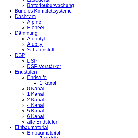
Batterieüberwachung
Bundles Komplettsysteme
Dashcam
Alpine
Pioneer
Dämmung
Alubutyl
Alubityl
Schaumstoff
DSP
DSP
DSP Verstärker
Endstufen
Endstufe
1 Kanal
8 Kanal
1 Kanal
2 Kanal
4 Kanal
5 Kanal
6 Kanal
alle Endstufen
Einbaumaterial
Einbaumeterial