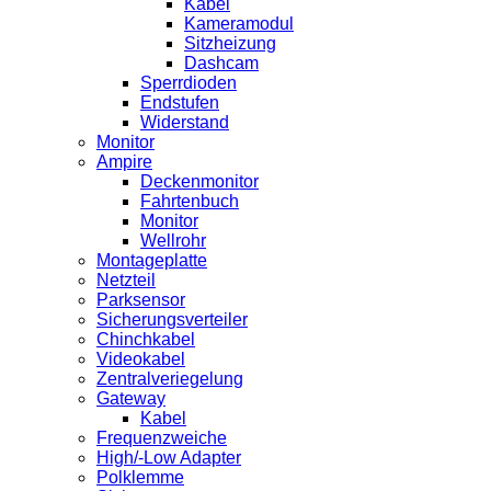
Kabel
Kameramodul
Sitzheizung
Dashcam
Sperrdioden
Endstufen
Widerstand
Monitor
Ampire
Deckenmonitor
Fahrtenbuch
Monitor
Wellrohr
Montageplatte
Netzteil
Parksensor
Sicherungsverteiler
Chinchkabel
Videokabel
Zentralveriegelung
Gateway
Kabel
Frequenzweiche
High/-Low Adapter
Polklemme