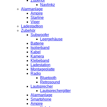
Zubehör
Navlinkz
Alarmanlage
Ampire
Starline
Viper
Ladestadtion
Zubehör
Subwoofer
Leergehäuse
Batterie
Isolierband
Kabel
Kamera
Klebeband
Ladestation
Montageplatte
Radio
Bluetooth
Retrosound
Lautsprecher
Lautsprechergitter
Alarmanlage
Smartphone
Ampire