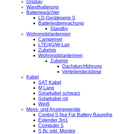
Display
Wandhalterung
Batteriewächter
LD-Geräteserie S
Batterieüberwachung
Standby
Wohnmobilantennen
Campernet
LTE/4G/W-Lan
Zubehör
Wohnmobilantennen
Zubehör
Dachdurchführung
Verteilersteckdose
Kabel
SAT Kabel
M Lang
Solarkabel schwarz
Solarkabel rot
Weiß
Mess- und Anzeigegeräte
Control S Nur Für Battery Baureihe
Extender 3in1
Computer S
S Bc inkl. Monitor