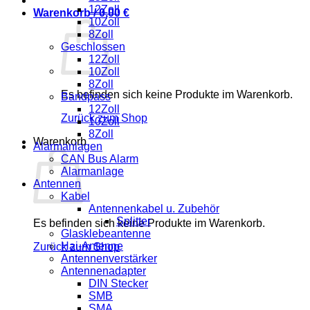
12Zoll
Warenkorb /
0,00
€
10Zoll
8Zoll
Geschlossen
12Zoll
10Zoll
8Zoll
Es befinden sich keine Produkte im Warenkorb.
Bandpass
12Zoll
Zurück zum Shop
10Zoll
8Zoll
Warenkorb
Alarmanlagen
CAN Bus Alarm
Alarmanlage
Antennen
Kabel
Antennenkabel u. Zubehör
Splitter
Es befinden sich keine Produkte im Warenkorb.
Glasklebeantenne
Hai-Antenne
Zurück zum Shop
Antennenverstärker
Antennenadapter
DIN Stecker
SMB
SMA