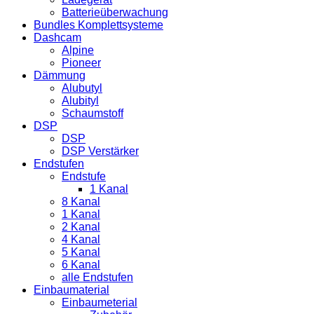
Batterieüberwachung
Bundles Komplettsysteme
Dashcam
Alpine
Pioneer
Dämmung
Alubutyl
Alubityl
Schaumstoff
DSP
DSP
DSP Verstärker
Endstufen
Endstufe
1 Kanal
8 Kanal
1 Kanal
2 Kanal
4 Kanal
5 Kanal
6 Kanal
alle Endstufen
Einbaumaterial
Einbaumeterial