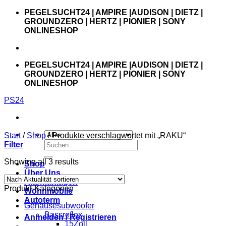
Zum
PEGELSUCHT24 | AMPIRE |AUDISON | DIETZ |
Inhalt
GROUNDZERO | HERTZ | PIONIER | SONY
springen
ONLINESHOP
PEGELSUCHT24 | AMPIRE |AUDISON | DIETZ |
GROUNDZERO | HERTZ | PIONIER | SONY
ONLINESHOP
PS24
Start
/
Shop
/
Produkte verschlagwortet mit „RAKU“
Suchen
Filter
nach:
Showing all 3 results
Shop
Über Uns
Alarmanlagen
Produkt-Kategorien
Wohnmobile
Autoterm
Gehäusesubwoofer
Bassreflex
Anmelden / Registrieren
15Zoll