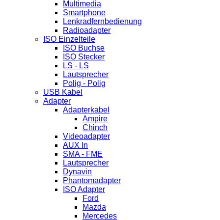
Multimedia
Smartphone
Lenkradfernbedienung
Radioadapter
ISO Einzelteile
ISO Buchse
ISO Stecker
LS - LS
Lautsprecher
Polig - Polig
USB Kabel
Adapter
Adapterkabel
Ampire
Chinch
Videoadapter
AUX In
SMA - FME
Lautsprecher
Dynavin
Phantomadapter
ISO Adapter
Ford
Mazda
Mercedes