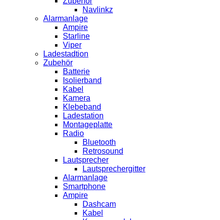
Zubehör
Navlinkz
Alarmanlage
Ampire
Starline
Viper
Ladestadtion
Zubehör
Batterie
Isolierband
Kabel
Kamera
Klebeband
Ladestation
Montageplatte
Radio
Bluetooth
Retrosound
Lautsprecher
Lautsprechergitter
Alarmanlage
Smartphone
Ampire
Dashcam
Kabel