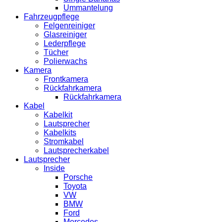
Ummantelung
Fahrzeugpflege
Felgenreiniger
Glasreiniger
Lederpflege
Tücher
Polierwachs
Kamera
Frontkamera
Rückfahrkamera
Rückfahrkamera
Kabel
Kabelkit
Lautsprecher
Kabelkits
Stromkabel
Lautsprecherkabel
Lautsprecher
Inside
Porsche
Toyota
VW
BMW
Ford
Mercedes