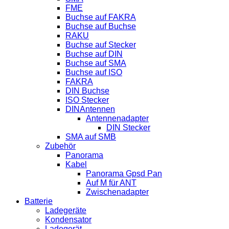
FME
Buchse auf FAKRA
Buchse auf Buchse
RAKU
Buchse auf Stecker
Buchse auf DIN
Buchse auf SMA
Buchse auf ISO
FAKRA
DIN Buchse
ISO Stecker
DINAntennen
Antennenadapter
DIN Stecker
SMA auf SMB
Zubehör
Panorama
Kabel
Panorama Gpsd Pan
Auf M für ANT
Zwischenadapter
Batterie
Ladegeräte
Kondensator
Ladegerät