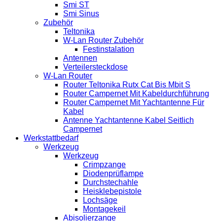
Smi ST
Smi Sinus
Zubehör
Teltonika
W-Lan Router Zubehör
Festinstalation
Antennen
Verteilersteckdose
W-Lan Router
Router Teltonika Rutx Cat Bis Mbit S
Router Campernet Mit Kabeldurchführung
Router Campernet Mit Yachtantenne Für
Kabel
Antenne Yachtantenne Kabel Seitlich
Campernet
Werkstattbedarf
Werkzeug
Werkzeug
Crimpzange
Diodenprüflampe
Durchstechahle
Heisklebepistole
Lochsäge
Montagekeil
Abisolierzange