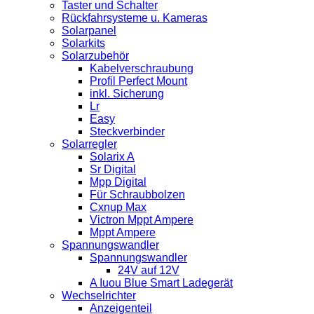
Taster und Schalter
Rückfahrsysteme u. Kameras
Solarpanel
Solarkits
Solarzubehör
Kabelverschraubung
Profil Perfect Mount
inkl. Sicherung
Lr
Easy
Steckverbinder
Solarregler
Solarix A
Sr Digital
Mpp Digital
Für Schraubbolzen
Cxnup Max
Victron Mppt Ampere
Mppt Ampere
Spannungswandler
Spannungswandler
24V auf 12V
A Iuou Blue Smart Ladegerät
Wechselrichter
Anzeigenteil