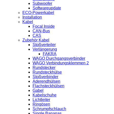
Subwoofer
Softwareupdate
ECO-Powerkabel
Installation
Kabel
Focal Inside
CAN-Bus
CAS
Zubehör Kabel
Stoßverteiler
Verlängerung
FAKRA
WAGO Durchgangsverbinder
WAGO Verbindungsklemmen 2
Rundstecker
Rundsteckhülse
Stoßverbinder
Aderendhülsen
Flachsteckhülsen
Gabel
Kabelschuhe
Lichtleiter
Ringösen
Schrumpfschlauch
Single Bananas