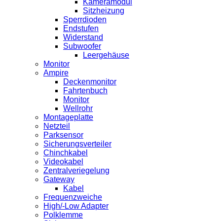
Kameramodul
Sitzheizung
Sperrdioden
Endstufen
Widerstand
Subwoofer
Leergehäuse
Monitor
Ampire
Deckenmonitor
Fahrtenbuch
Monitor
Wellrohr
Montageplatte
Netzteil
Parksensor
Sicherungsverteiler
Chinchkabel
Videokabel
Zentralveriegelung
Gateway
Kabel
Frequenzweiche
High/-Low Adapter
Polklemme