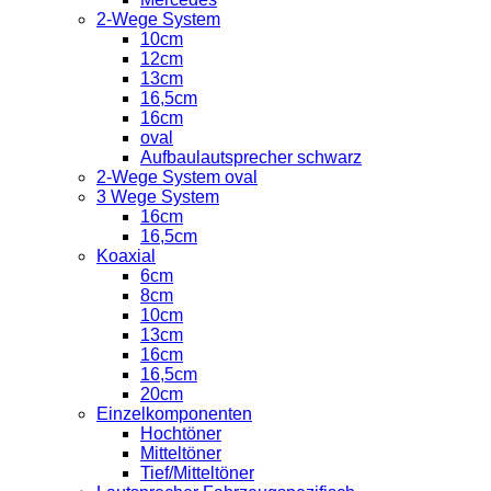
2-Wege System
10cm
12cm
13cm
16,5cm
16cm
oval
Aufbaulautsprecher schwarz
2-Wege System oval
3 Wege System
16cm
16,5cm
Koaxial
6cm
8cm
10cm
13cm
16cm
16,5cm
20cm
Einzelkomponenten
Hochtöner
Mitteltöner
Tief/Mitteltöner