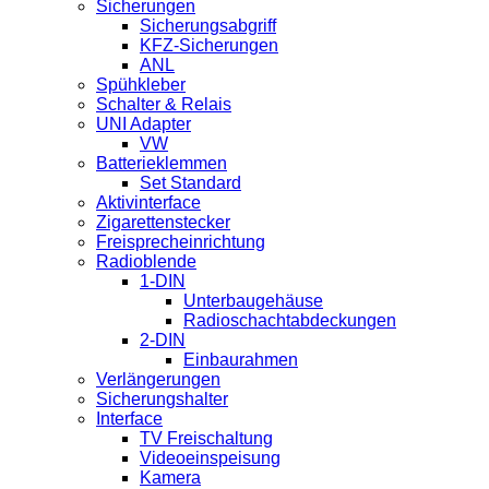
Sicherungen
Sicherungsabgriff
KFZ-Sicherungen
ANL
Spühkleber
Schalter & Relais
UNI Adapter
VW
Batterieklemmen
Set Standard
Aktivinterface
Zigarettenstecker
Freisprecheinrichtung
Radioblende
1-DIN
Unterbaugehäuse
Radioschachtabdeckungen
2-DIN
Einbaurahmen
Verlängerungen
Sicherungshalter
Interface
TV Freischaltung
Videoeinspeisung
Kamera