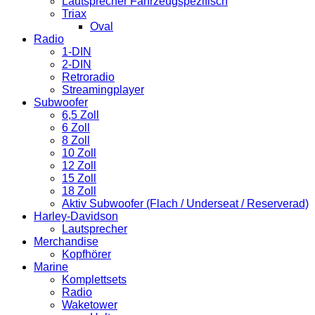
Lautsprecher Fahrzeugspezifisch
Triax
Oval
Radio
1-DIN
2-DIN
Retroradio
Streamingplayer
Subwoofer
6,5 Zoll
6 Zoll
8 Zoll
10 Zoll
12 Zoll
15 Zoll
18 Zoll
Aktiv Subwoofer (Flach / Underseat / Reserverad)
Harley-Davidson
Lautsprecher
Merchandise
Kopfhörer
Marine
Komplettsets
Radio
Waketower