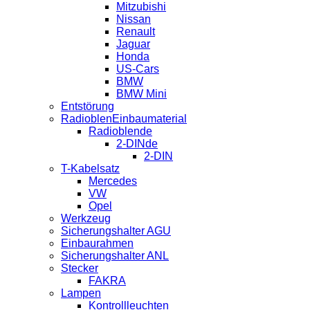
Mitzubishi
Nissan
Renault
Jaguar
Honda
US-Cars
BMW
BMW Mini
Entstörung
RadioblenEinbaumaterial
Radioblende
2-DINde
2-DIN
T-Kabelsatz
Mercedes
VW
Opel
Werkzeug
Sicherungshalter AGU
Einbaurahmen
Sicherungshalter ANL
Stecker
FAKRA
Lampen
Kontrollleuchten