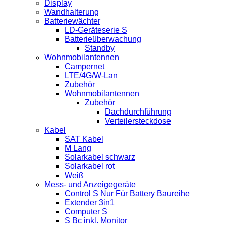
Display
Wandhalterung
Batteriewächter
LD-Geräteserie S
Batterieüberwachung
Standby
Wohnmobilantennen
Campernet
LTE/4G/W-Lan
Zubehör
Wohnmobilantennen
Zubehör
Dachdurchführung
Verteilersteckdose
Kabel
SAT Kabel
M Lang
Solarkabel schwarz
Solarkabel rot
Weiß
Mess- und Anzeigegeräte
Control S Nur Für Battery Baureihe
Extender 3in1
Computer S
S Bc inkl. Monitor