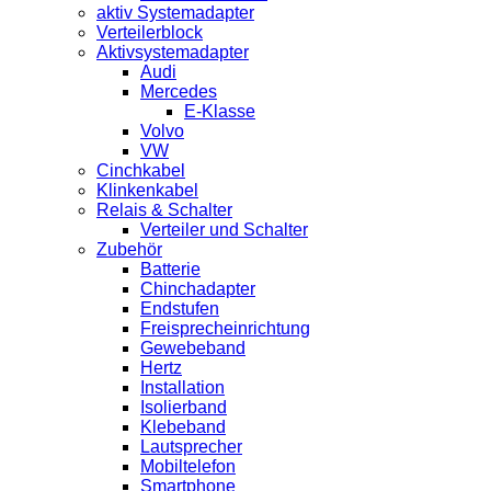
aktiv Systemadapter
Verteilerblock
Aktivsystemadapter
Audi
Mercedes
E-Klasse
Volvo
VW
Cinchkabel
Klinkenkabel
Relais & Schalter
Verteiler und Schalter
Zubehör
Batterie
Chinchadapter
Endstufen
Freisprecheinrichtung
Gewebeband
Hertz
Installation
Isolierband
Klebeband
Lautsprecher
Mobiltelefon
Smartphone