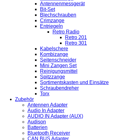
Antennenmessgerät
Bit-Set
Blechschrauben
Crimzange
Entriegeln
Retro Radio
Retro 201
Retro 301
Kabelschere
Kombizange
Seitenschneider
Mini Zangen Set
Reinigungsmittel
Spitzzange
Sortimentskasten und Einsätze
Schraubendreher
Torx
Zubehör
Antennen Adapter
Audio In Adapter
AUDIO IN Adapter (AUX)
Audison
Batterien
Bluetooth Receiver
CAN BUS Adapter