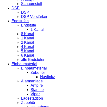
Schaumstoff
DSP
DSP
DSP Verstärker
Endstufen
Endstufe
1 Kanal
8 Kanal
1 Kanal
2 Kanal
4 Kanal
5 Kanal
6 Kanal
alle Endstufen
Einbaumaterial
Einbaumeterial
Zubehör
Navlinkz
Alarmanlage
Ampire
Starline
Viper
Ladestadtion
Zubehör
Isolierband