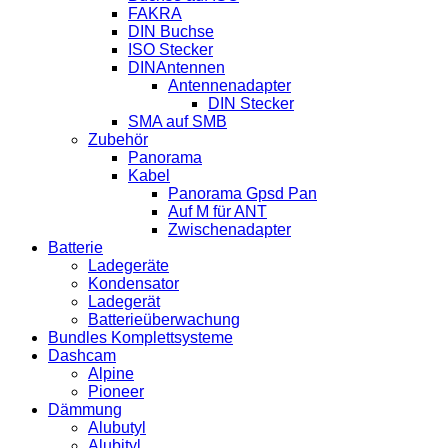
FAKRA
DIN Buchse
ISO Stecker
DINAntennen
Antennenadapter
DIN Stecker
SMA auf SMB
Zubehör
Panorama
Kabel
Panorama Gpsd Pan
Auf M für ANT
Zwischenadapter
Batterie
Ladegeräte
Kondensator
Ladegerät
Batterieüberwachung
Bundles Komplettsysteme
Dashcam
Alpine
Pioneer
Dämmung
Alubutyl
Alubityl