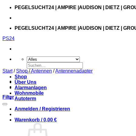
Zum
PEGELSUCHT24 | AMPIRE |AUDISON | DIETZ | GRO
Inhalt
springen
PEGELSUCHT24 | AMPIRE |AUDISON | DIETZ | GRO
PS24
Suchen
nach:
Start
/
Shop
/
Antennen
/
Antennenadapter
Shop
Über Uns
Alarmanlagen
Wohnmobile
Filter
Autoterm
Anmelden / Registrieren
Warenkorb /
0,00
€