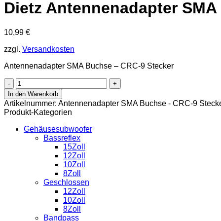
Dietz Antennenadapter SMA
10,99
€
zzgl.
Versandkosten
Antennenadapter SMA Buchse – CRC-9 Stecker
Dietz
Antennenadapter
In den Warenkorb
SMA
Artikelnummer:
Antennenadapter SMA Buchse - CRC-9 Steck
Buchse
Produkt-Kategorien
-
CRC-
Gehäusesubwoofer
9
Bassreflex
Stecker
15Zoll
Menge
12Zoll
10Zoll
8Zoll
Geschlossen
12Zoll
10Zoll
8Zoll
Bandpass