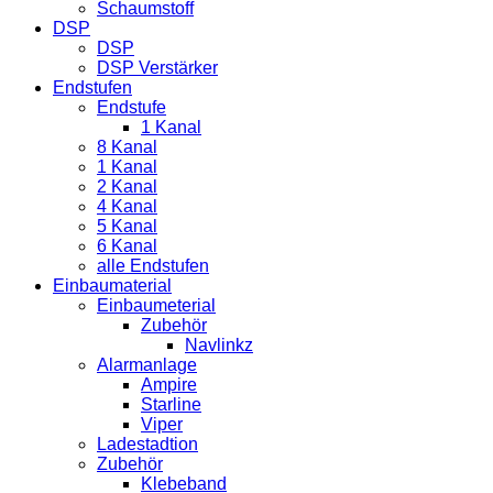
Schaumstoff
DSP
DSP
DSP Verstärker
Endstufen
Endstufe
1 Kanal
8 Kanal
1 Kanal
2 Kanal
4 Kanal
5 Kanal
6 Kanal
alle Endstufen
Einbaumaterial
Einbaumeterial
Zubehör
Navlinkz
Alarmanlage
Ampire
Starline
Viper
Ladestadtion
Zubehör
Klebeband