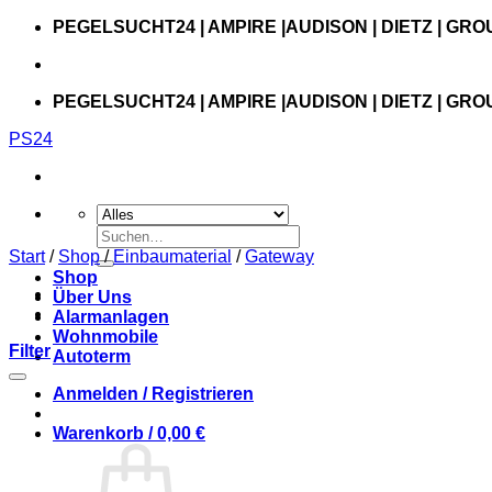
Zum
PEGELSUCHT24 | AMPIRE |AUDISON | DIETZ | GRO
Inhalt
springen
PEGELSUCHT24 | AMPIRE |AUDISON | DIETZ | GRO
PS24
Suchen
nach:
Start
/
Shop
/
Einbaumaterial
/
Gateway
Shop
Über Uns
Alarmanlagen
Wohnmobile
Filter
Autoterm
Anmelden / Registrieren
Warenkorb /
0,00
€