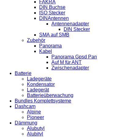
FAKRA
DIN Buchse
ISO Stecker
DINAntennen
Antennenadapter
DIN Stecker
SMA auf SMB
Zubehör
Panorama
Kabel
Panorama Gpsd Pan
Auf M für ANT
Zwischenadapter
Batterie
Ladegeräte
Kondensator
Ladegerät
Batterieüberwachung
Bundles Komplettsysteme
Dashcam
Alpine
Pioneer
Dämmung
Alubutyl
Alubityl