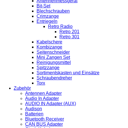
Antennenmessgerät
Bit-Set
Blechschrauben
Crimzange
Entriegeln
Retro Radio
Retro 201
Retro 301
Kabelschere
Kombizange
Seitenschneider
Mini Zangen Set
Reinigungsmittel
Spitzzange
Sortimentskasten und Einsätze
Schraubendreher
Torx
Zubehör
Antennen Adapter
Audio In Adapter
AUDIO IN Adapter (AUX)
Audison
Batterien
Bluetooth Receiver
CAN BUS Adapter