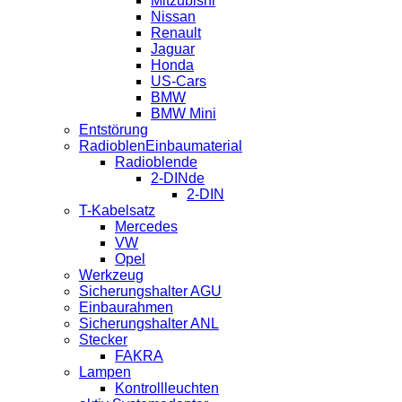
Mitzubishi
Nissan
Renault
Jaguar
Honda
US-Cars
BMW
BMW Mini
Entstörung
RadioblenEinbaumaterial
Radioblende
2-DINde
2-DIN
T-Kabelsatz
Mercedes
VW
Opel
Werkzeug
Sicherungshalter AGU
Einbaurahmen
Sicherungshalter ANL
Stecker
FAKRA
Lampen
Kontrollleuchten