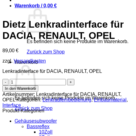
Warenkorb /
0,00
€
Dietz Lenkradinterface für
DACIA, RENAULT, OPEL
Es befinden sich keine Produkte im Warenkorb.
89,00
€
Zurück zum Shop
zzgl.
Versandkosten
Warenkorb
Lenkradinterface für DACIA, RENAULT, OPEL
Dietz
Lenkradinterface
In den Warenkorb
für
Artikelnummer:
Lenkradinterface für DACIA, RENAULT,
DACIA,
Es befinden sich keine Produkte im Warenkorb.
OPEL
Kategorien:
Lenkradfernbedienung
,
Einbaumaterial
,
RENAULT,
Interface
Zurück zum Shop
OPEL
Produkt-Kategorien
Menge
Gehäusesubwoofer
Bassreflex
10Zoll