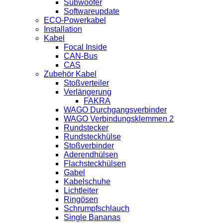
Subwoofer
Softwareupdate
ECO-Powerkabel
Installation
Kabel
Focal Inside
CAN-Bus
CAS
Zubehör Kabel
Stoßverteiler
Verlängerung
FAKRA
WAGO Durchgangsverbinder
WAGO Verbindungsklemmen 2
Rundstecker
Rundsteckhülse
Stoßverbinder
Aderendhülsen
Flachsteckhülsen
Gabel
Kabelschuhe
Lichtleiter
Ringösen
Schrumpfschlauch
Single Bananas