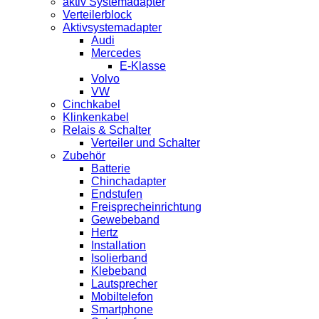
aktiv Systemadapter
Verteilerblock
Aktivsystemadapter
Audi
Mercedes
E-Klasse
Volvo
VW
Cinchkabel
Klinkenkabel
Relais & Schalter
Verteiler und Schalter
Zubehör
Batterie
Chinchadapter
Endstufen
Freisprecheinrichtung
Gewebeband
Hertz
Installation
Isolierband
Klebeband
Lautsprecher
Mobiltelefon
Smartphone