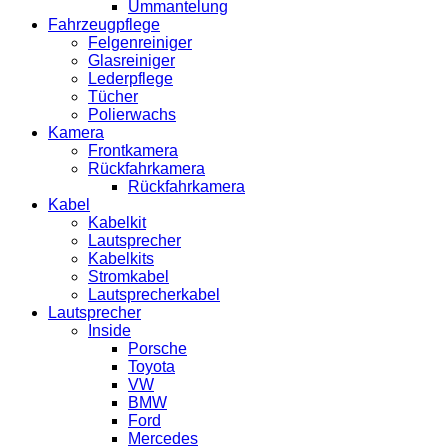
Ummantelung
Fahrzeugpflege
Felgenreiniger
Glasreiniger
Lederpflege
Tücher
Polierwachs
Kamera
Frontkamera
Rückfahrkamera
Rückfahrkamera
Kabel
Kabelkit
Lautsprecher
Kabelkits
Stromkabel
Lautsprecherkabel
Lautsprecher
Inside
Porsche
Toyota
VW
BMW
Ford
Mercedes