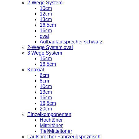
2-Wege System
10cm
12cm
13cm
16,5cm
16cm
oval
Aufbaulautsprecher schwarz
2-Wege System oval
3 Wege System
16cm
16,5cm
Koaxial
6cm
8cm
10cm
13cm
16cm
16,5cm
20cm
Einzelkomponenten
Hochtöner
Mitteltöner
Tief/Mitteltöner
Lautsprecher Fahrzeugspezifisch