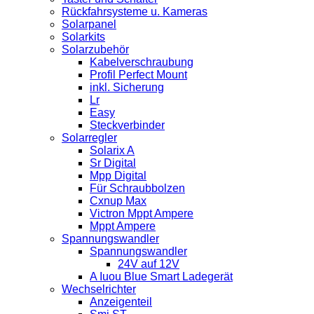
Rückfahrsysteme u. Kameras
Solarpanel
Solarkits
Solarzubehör
Kabelverschraubung
Profil Perfect Mount
inkl. Sicherung
Lr
Easy
Steckverbinder
Solarregler
Solarix A
Sr Digital
Mpp Digital
Für Schraubbolzen
Cxnup Max
Victron Mppt Ampere
Mppt Ampere
Spannungswandler
Spannungswandler
24V auf 12V
A Iuou Blue Smart Ladegerät
Wechselrichter
Anzeigenteil