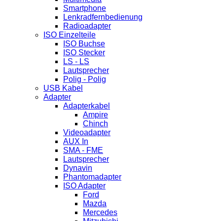
Smartphone
Lenkradfernbedienung
Radioadapter
ISO Einzelteile
ISO Buchse
ISO Stecker
LS - LS
Lautsprecher
Polig - Polig
USB Kabel
Adapter
Adapterkabel
Ampire
Chinch
Videoadapter
AUX In
SMA - FME
Lautsprecher
Dynavin
Phantomadapter
ISO Adapter
Ford
Mazda
Mercedes