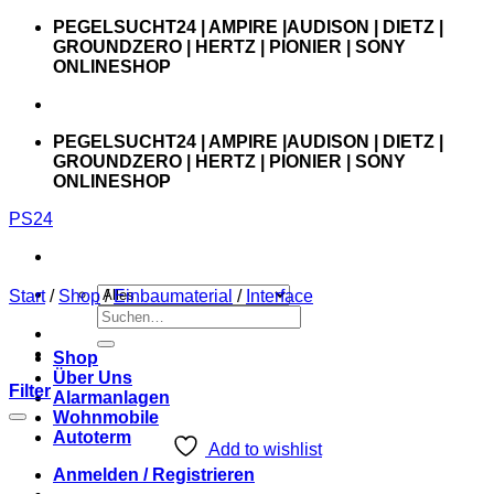
Zum
PEGELSUCHT24 | AMPIRE |AUDISON | DIETZ |
Inhalt
GROUNDZERO | HERTZ | PIONIER | SONY
springen
ONLINESHOP
PEGELSUCHT24 | AMPIRE |AUDISON | DIETZ |
GROUNDZERO | HERTZ | PIONIER | SONY
ONLINESHOP
PS24
Start
/
Shop
/
Einbaumaterial
/
Interface
Suchen
nach:
Shop
Über Uns
Filter
Alarmanlagen
Wohnmobile
Autoterm
Add to wishlist
Anmelden / Registrieren