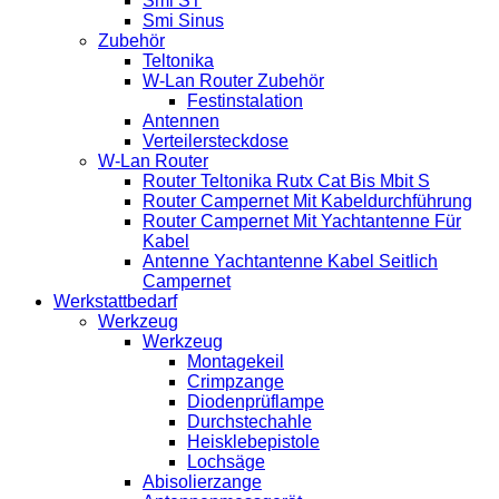
Smi ST
Smi Sinus
Zubehör
Teltonika
W-Lan Router Zubehör
Festinstalation
Antennen
Verteilersteckdose
W-Lan Router
Router Teltonika Rutx Cat Bis Mbit S
Router Campernet Mit Kabeldurchführung
Router Campernet Mit Yachtantenne Für
Kabel
Antenne Yachtantenne Kabel Seitlich
Campernet
Werkstattbedarf
Werkzeug
Werkzeug
Montagekeil
Crimpzange
Diodenprüflampe
Durchstechahle
Heisklebepistole
Lochsäge
Abisolierzange