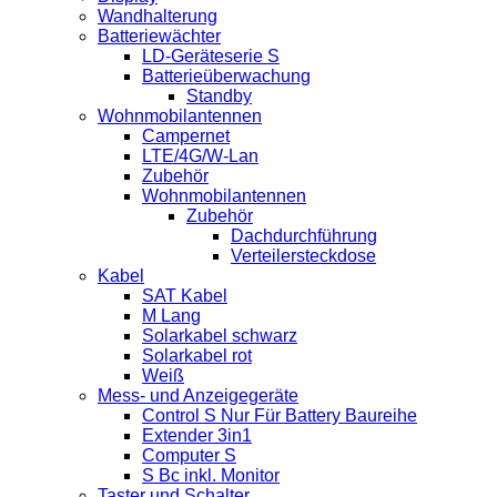
Wandhalterung
Batteriewächter
LD-Geräteserie S
Batterieüberwachung
Standby
Wohnmobilantennen
Campernet
LTE/4G/W-Lan
Zubehör
Wohnmobilantennen
Zubehör
Dachdurchführung
Verteilersteckdose
Kabel
SAT Kabel
M Lang
Solarkabel schwarz
Solarkabel rot
Weiß
Mess- und Anzeigegeräte
Control S Nur Für Battery Baureihe
Extender 3in1
Computer S
S Bc inkl. Monitor
Taster und Schalter