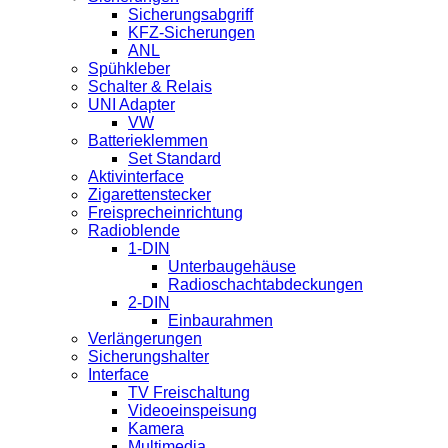
Sicherungsabgriff
KFZ-Sicherungen
ANL
Spühkleber
Schalter & Relais
UNI Adapter
VW
Batterieklemmen
Set Standard
Aktivinterface
Zigarettenstecker
Freisprecheinrichtung
Radioblende
1-DIN
Unterbaugehäuse
Radioschachtabdeckungen
2-DIN
Einbaurahmen
Verlängerungen
Sicherungshalter
Interface
TV Freischaltung
Videoeinspeisung
Kamera
Multimedia