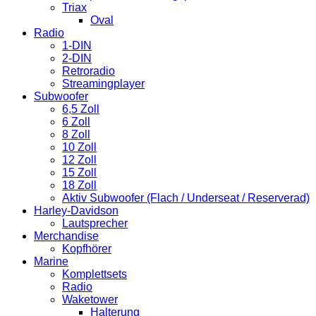
Triax
Oval
Radio
1-DIN
2-DIN
Retroradio
Streamingplayer
Subwoofer
6,5 Zoll
6 Zoll
8 Zoll
10 Zoll
12 Zoll
15 Zoll
18 Zoll
Aktiv Subwoofer (Flach / Underseat / Reserverad)
Harley-Davidson
Lautsprecher
Merchandise
Kopfhörer
Marine
Komplettsets
Radio
Waketower
Halterung