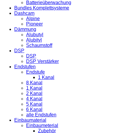
Batterieüberwachung
Bundles Komplettsysteme
Dashcam
Alpine
Pioneer
Dämmung
Alubutyl
Alubityl
Schaumstoff
DSP
DSP
DSP Verstärker
Endstufen
Endstufe
1 Kanal
8 Kanal
1 Kanal
2 Kanal
4 Kanal
5 Kanal
6 Kanal
alle Endstufen
Einbaumaterial
Einbaumeterial
Zubehör