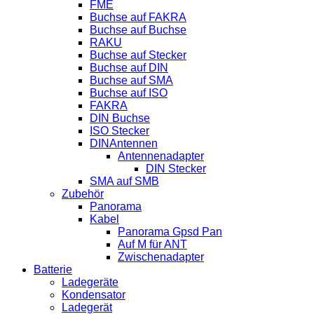
FME
Buchse auf FAKRA
Buchse auf Buchse
RAKU
Buchse auf Stecker
Buchse auf DIN
Buchse auf SMA
Buchse auf ISO
FAKRA
DIN Buchse
ISO Stecker
DINAntennen
Antennenadapter
DIN Stecker
SMA auf SMB
Zubehör
Panorama
Kabel
Panorama Gpsd Pan
Auf M für ANT
Zwischenadapter
Batterie
Ladegeräte
Kondensator
Ladegerät