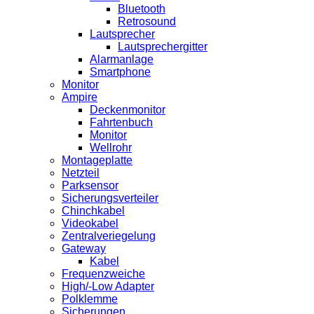
Bluetooth
Retrosound
Lautsprecher
Lautsprechergitter
Alarmanlage
Smartphone
Monitor
Ampire
Deckenmonitor
Fahrtenbuch
Monitor
Wellrohr
Montageplatte
Netzteil
Parksensor
Sicherungsverteiler
Chinchkabel
Videokabel
Zentralveriegelung
Gateway
Kabel
Frequenzweiche
High/-Low Adapter
Polklemme
Sicherungen