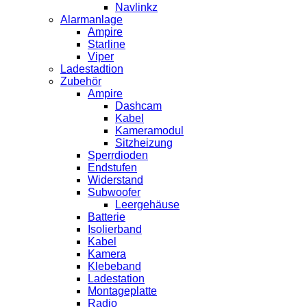
Navlinkz
Alarmanlage
Ampire
Starline
Viper
Ladestadtion
Zubehör
Ampire
Dashcam
Kabel
Kameramodul
Sitzheizung
Sperrdioden
Endstufen
Widerstand
Subwoofer
Leergehäuse
Batterie
Isolierband
Kabel
Kamera
Klebeband
Ladestation
Montageplatte
Radio