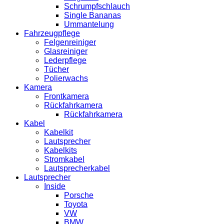
Schrumpfschlauch
Single Bananas
Ummantelung
Fahrzeugpflege
Felgenreiniger
Glasreiniger
Lederpflege
Tücher
Polierwachs
Kamera
Frontkamera
Rückfahrkamera
Rückfahrkamera
Kabel
Kabelkit
Lautsprecher
Kabelkits
Stromkabel
Lautsprecherkabel
Lautsprecher
Inside
Porsche
Toyota
VW
BMW