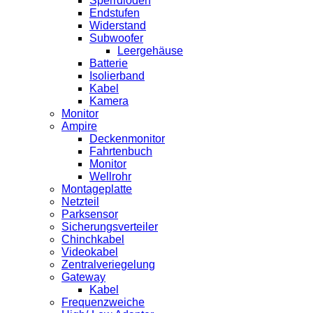
Sperrdioden
Endstufen
Widerstand
Subwoofer
Leergehäuse
Batterie
Isolierband
Kabel
Kamera
Monitor
Ampire
Deckenmonitor
Fahrtenbuch
Monitor
Wellrohr
Montageplatte
Netzteil
Parksensor
Sicherungsverteiler
Chinchkabel
Videokabel
Zentralveriegelung
Gateway
Kabel
Frequenzweiche