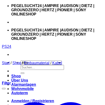
Zum
PEGELSUCHT24 | AMPIRE |AUDISON | DIETZ |
Inhalt
GROUNDZERO | HERTZ | PIONIER | SONY
springen
ONLINESHOP
PEGELSUCHT24 | AMPIRE |AUDISON | DIETZ |
GROUNDZERO | HERTZ | PIONIER | SONY
ONLINESHOP
PS24
Start
/
Shop
/
Einbaumaterial
/
Kabel
Suchen
nach:
Shop
Über Uns
Filter
Alarmanlagen
Wohnmobile
Autoterm
Anmelden / Registrieren