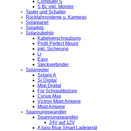
Computer S
S Bc inkl. Monitor
Taster und Schalter
Rückfahrsysteme u. Kameras
Solarpanel
Solarkits
Solarzubehör
Kabelverschraubung
Profil Perfect Mount
inkl. Sicherung
Lr
Easy
Steckverbinder
Solarregler
Solarix A
Sr Digital
Mpp Digital
Für Schraubbolzen
Cxnup Max
Victron Mppt Ampere
Mppt Ampere
Spannungswandler
Spannungswandler
24V auf 12V
A Iuou Blue Smart Ladegerät