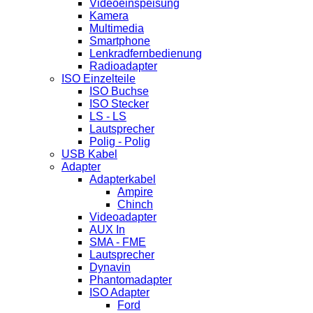
Videoeinspeisung
Kamera
Multimedia
Smartphone
Lenkradfernbedienung
Radioadapter
ISO Einzelteile
ISO Buchse
ISO Stecker
LS - LS
Lautsprecher
Polig - Polig
USB Kabel
Adapter
Adapterkabel
Ampire
Chinch
Videoadapter
AUX In
SMA - FME
Lautsprecher
Dynavin
Phantomadapter
ISO Adapter
Ford