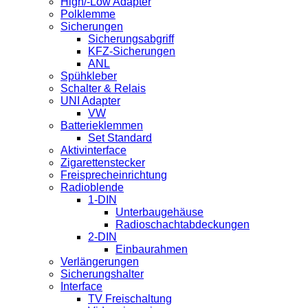
High/-Low Adapter
Polklemme
Sicherungen
Sicherungsabgriff
KFZ-Sicherungen
ANL
Spühkleber
Schalter & Relais
UNI Adapter
VW
Batterieklemmen
Set Standard
Aktivinterface
Zigarettenstecker
Freisprecheinrichtung
Radioblende
1-DIN
Unterbaugehäuse
Radioschachtabdeckungen
2-DIN
Einbaurahmen
Verlängerungen
Sicherungshalter
Interface
TV Freischaltung