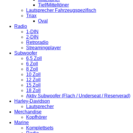
Tief/Mitteltöner
Lautsprecher Fahrzeugspezifisch
Triax
Oval
Radio
1-DIN
2-DIN
Retroradio
Streamingplayer
Subwoofer
6,5 Zoll
6 Zoll
8 Zoll
10 Zoll
12 Zoll
15 Zoll
18 Zoll
Aktiv Subwoofer (Flach / Underseat / Reserverad)
Harley-Davidson
Lautsprecher
Merchandise
Kopfhörer
Marine
Komplettsets