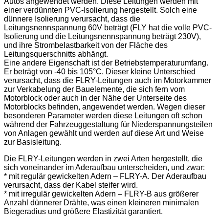
Autos angewendet werden. Diese Leitungen werden mit
einer verdünnten PVC-Isolierung hergestellt. Solch eine
dünnere Isolierung verursacht, dass die
Leitungsnennspannung 60V beträgt (FLY hat die volle PVC-
Isolierung und die Leitungsnennspannung beträgt 230V),
und ihre Strombelastbarkeit von der Fläche des
Leitungsquerschnitts abhängt.
Eine andere Eigenschaft ist der Betriebstemperaturumfang.
Er beträgt von -40 bis 105°C. Dieser kleine Unterschied
verursacht, dass die FLRY-Leitungen auch im Motorkammer
zur Verkabelung der Bauelemente, die sich fern vom
Motorblock oder auch in der Nähe der Unterseite des
Motorblocks befinden, angewendet werden. Wegen dieser
besonderen Parameter werden diese Leitungen oft schon
während der Fahrzeuggestaltung für Niederspannungsteilen
von Anlagen gewählt und werden auf diese Art und Weise
zur Basisleitung.
Die FLRY-Leitungen werden in zwei Arten hergestellt, die
sich voneinander im Aderaufbau unterscheiden, und zwar:
* mit regulär gewickelten Adern – FLRY-A. Der Aderaufbau
verursacht, dass der Kabel steifer wird.
* mit irregulär gewickelten Adern – FLRY-B aus größerer
Anzahl dünnerer Drähte, was einen kleineren minimalen
Biegeradius und größere Elastizität garantiert.