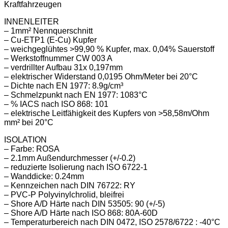
Kraftfahrzeugen
INNENLEITER
– 1mm² Nennquerschnitt
– Cu-ETP1 (E-Cu) Kupfer
– weichgeglühtes >99,90 % Kupfer, max. 0,04% Sauerstoff
– Werkstoffnummer CW 003 A
– verdrillter Aufbau 31x 0,197mm
– elektrischer Widerstand 0,0195 Ohm/Meter bei 20°C
– Dichte nach EN 1977: 8.9g/cm³
– Schmelzpunkt nach EN 1977: 1083°C
– % IACS nach ISO 868: 101
– elektrische Leitfähigkeit des Kupfers von >58,58m/Ohm
mm² bei 20°C
ISOLATION
– Farbe: ROSA
– 2.1mm Außendurchmesser (+/-0.2)
– reduzierte Isolierung nach ISO 6722-1
– Wanddicke: 0.24mm
– Kennzeichen nach DIN 76722: RY
– PVC-P Polyvinylchrolid, bleifrei
– Shore A/D Härte nach DIN 53505: 90 (+/-5)
– Shore A/D Härte nach ISO 868: 80A-60D
– Temperaturbereich nach DIN 0472, ISO 2578/6722 : -40°C