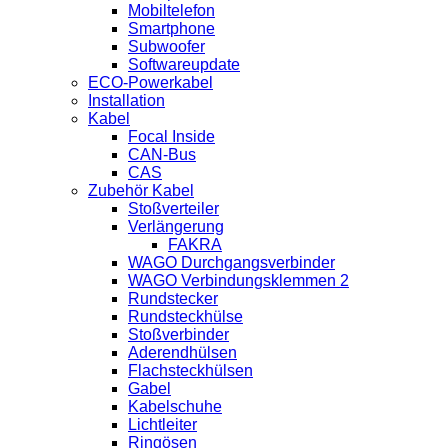
Mobiltelefon
Smartphone
Subwoofer
Softwareupdate
ECO-Powerkabel
Installation
Kabel
Focal Inside
CAN-Bus
CAS
Zubehör Kabel
Stoßverteiler
Verlängerung
FAKRA
WAGO Durchgangsverbinder
WAGO Verbindungsklemmen 2
Rundstecker
Rundsteckhülse
Stoßverbinder
Aderendhülsen
Flachsteckhülsen
Gabel
Kabelschuhe
Lichtleiter
Ringösen