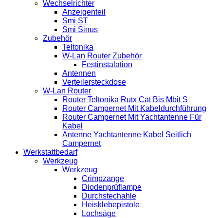
Wechselrichter
Anzeigenteil
Smi ST
Smi Sinus
Zubehör
Teltonika
W-Lan Router Zubehör
Festinstalation
Antennen
Verteilersteckdose
W-Lan Router
Router Teltonika Rutx Cat Bis Mbit S
Router Campernet Mit Kabeldurchführung
Router Campernet Mit Yachtantenne Für
Kabel
Antenne Yachtantenne Kabel Seitlich
Campernet
Werkstattbedarf
Werkzeug
Werkzeug
Crimpzange
Diodenprüflampe
Durchstechahle
Heisklebepistole
Lochsäge