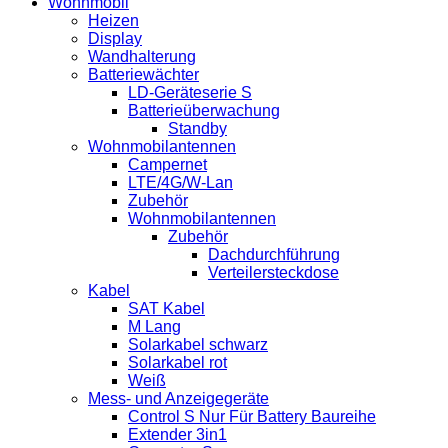
Wohnmobil
Heizen
Display
Wandhalterung
Batteriewächter
LD-Geräteserie S
Batterieüberwachung
Standby
Wohnmobilantennen
Campernet
LTE/4G/W-Lan
Zubehör
Wohnmobilantennen
Zubehör
Dachdurchführung
Verteilersteckdose
Kabel
SAT Kabel
M Lang
Solarkabel schwarz
Solarkabel rot
Weiß
Mess- und Anzeigegeräte
Control S Nur Für Battery Baureihe
Extender 3in1