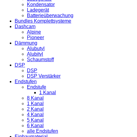
Kondensator
Ladegerät
Batterieüberwachung
Bundles Komplettsysteme
Dashcam
Alpine
Pioneer
Dämmung
Alubutyl
Alubityl
Schaumstoff
DSP
DSP
DSP Verstärker
Endstufen
Endstufe
1 Kanal
8 Kanal
1 Kanal
2 Kanal
4 Kanal
5 Kanal
6 Kanal
alle Endstufen
Einbaumaterial