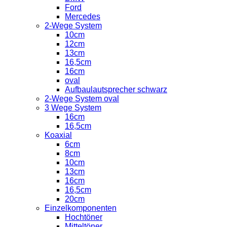
Ford
Mercedes
2-Wege System
10cm
12cm
13cm
16,5cm
16cm
oval
Aufbaulautsprecher schwarz
2-Wege System oval
3 Wege System
16cm
16,5cm
Koaxial
6cm
8cm
10cm
13cm
16cm
16,5cm
20cm
Einzelkomponenten
Hochtöner
Mitteltöner