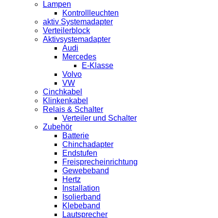
Lampen
Kontrollleuchten
aktiv Systemadapter
Verteilerblock
Aktivsystemadapter
Audi
Mercedes
E-Klasse
Volvo
VW
Cinchkabel
Klinkenkabel
Relais & Schalter
Verteiler und Schalter
Zubehör
Batterie
Chinchadapter
Endstufen
Freisprecheinrichtung
Gewebeband
Hertz
Installation
Isolierband
Klebeband
Lautsprecher