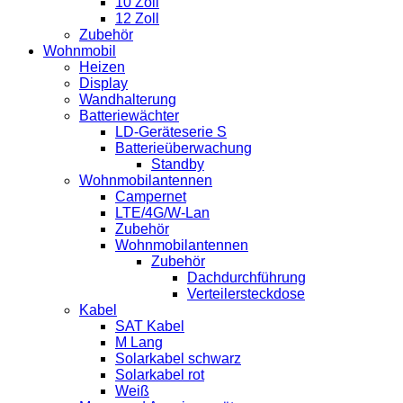
10 Zoll
12 Zoll
Zubehör
Wohnmobil
Heizen
Display
Wandhalterung
Batteriewächter
LD-Geräteserie S
Batterieüberwachung
Standby
Wohnmobilantennen
Campernet
LTE/4G/W-Lan
Zubehör
Wohnmobilantennen
Zubehör
Dachdurchführung
Verteilersteckdose
Kabel
SAT Kabel
M Lang
Solarkabel schwarz
Solarkabel rot
Weiß