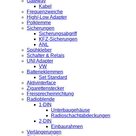
Gateway
Kabel
Frequenzweiche
High/-Low Adapter
Polklemme
Sicherungen
Sicherungsabgriff
KFZ-Sicherungen
ANL
Spühkleber
Schalter & Relais
UNI Adapter
VW
Batterieklemmen
Set Standard
Aktivinterface
Zigarettenstecker
Freisprecheinrichtung
Radioblende
1-DIN
Unterbaugehäuse
Radioschachtabdeckungen
2-DIN
Einbaurahmen
Verlängerungen