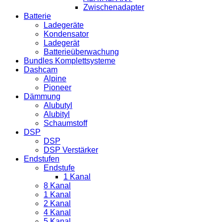
Zwischenadapter
Batterie
Ladegeräte
Kondensator
Ladegerät
Batterieüberwachung
Bundles Komplettsysteme
Dashcam
Alpine
Pioneer
Dämmung
Alubutyl
Alubityl
Schaumstoff
DSP
DSP
DSP Verstärker
Endstufen
Endstufe
1 Kanal
8 Kanal
1 Kanal
2 Kanal
4 Kanal
5 Kanal