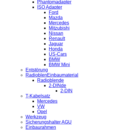
Phantomadapter
ISO Adapter
Ford
Mazda
Mercedes
Mitzubishi
Nissan
Renault
Jaguar
Honda
US-Cars
BMW
BMW Mini
Entstörung
RadioblenEinbaumaterial
Radioblende
2-DINde
2-DIN
T-Kabelsatz
Mercedes
VW
Opel
Werkzeug
Sicherungshalter AGU
Einbaurahmen