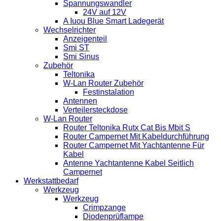
Spannungswandler
24V auf 12V
A Iuou Blue Smart Ladegerät
Wechselrichter
Anzeigenteil
Smi ST
Smi Sinus
Zubehör
Teltonika
W-Lan Router Zubehör
Festinstalation
Antennen
Verteilersteckdose
W-Lan Router
Router Teltonika Rutx Cat Bis Mbit S
Router Campernet Mit Kabeldurchführung
Router Campernet Mit Yachtantenne Für
Kabel
Antenne Yachtantenne Kabel Seitlich
Campernet
Werkstattbedarf
Werkzeug
Werkzeug
Crimpzange
Diodenprüflampe