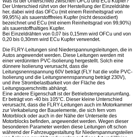
Was ist der Unterschied zwischen OFCu und ECu Kupfer?
Der Unterschied rührt von der Herstellung der Einzeldrähte
her, dabei wird das OFCu (mit einem Reinheitsgrad von
99,95%) als sauerstofffreies Kupfer (nicht desoxidiert)
bezeichnet und ECu (mit einem Reinheitsgrad von 99,90%)
als sauerstoffhaltiges Kupfer.
Bei Einzeldrähten von 0,07 bis 0,15mm wird OFCu und von
0,20 bis 0,30mm wird ECu Kupfer verwendet.
Die FLRY-Leitungen sind Niederspannungsleitungen, die in
Autos angewendet werden. Diese Leitungen werden mit
einer verdünnten PVC-Isolierung hergestellt. Solch eine
dünnere Isolierung verursacht, dass die
Leitungsnennspannung 60V beträgt (FLY hat die volle PVC-
Isolierung und die Leitungsnennspannung beträgt 230V),
und ihre Strombelastbarkeit von der Fläche des
Leitungsquerschnitts abhängt.
Eine andere Eigenschaft ist der Betriebstemperaturumfang.
Er beträgt von -40 bis 105°C. Dieser kleine Unterschied
verursacht, dass die FLRY-Leitungen auch im Motorkammer
zur Verkabelung der Bauelemente, die sich fern vom
Motorblock oder auch in der Nähe der Unterseite des
Motorblocks befinden, angewendet werden. Wegen dieser
besonderen Parameter werden diese Leitungen oft schon
während der Fahrzeuggestaltung für Niederspannungsteilen