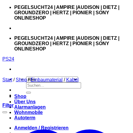
Zum
PEGELSUCHT24 | AMPIRE |AUDISON | DIETZ |
Inhalt
GROUNDZERO | HERTZ | PIONIER | SONY
springen
ONLINESHOP
PEGELSUCHT24 | AMPIRE |AUDISON | DIETZ |
GROUNDZERO | HERTZ | PIONIER | SONY
ONLINESHOP
PS24
Start
/
Shop
/
Einbaumaterial
/
Kabel
Suchen
nach:
Shop
Über Uns
Filter
Alarmanlagen
Wohnmobile
Autoterm
Anmelden / Registrieren