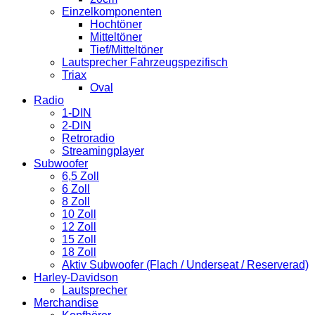
Einzelkomponenten
Hochtöner
Mitteltöner
Tief/Mitteltöner
Lautsprecher Fahrzeugspezifisch
Triax
Oval
Radio
1-DIN
2-DIN
Retroradio
Streamingplayer
Subwoofer
6,5 Zoll
6 Zoll
8 Zoll
10 Zoll
12 Zoll
15 Zoll
18 Zoll
Aktiv Subwoofer (Flach / Underseat / Reserverad)
Harley-Davidson
Lautsprecher
Merchandise