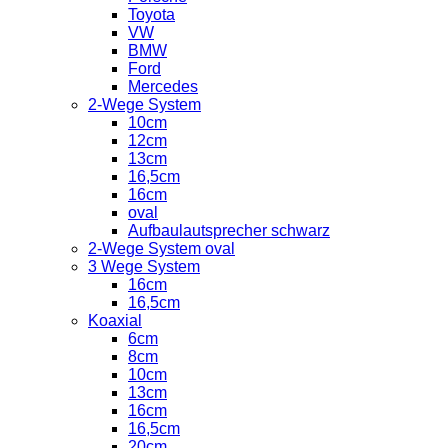
Toyota
VW
BMW
Ford
Mercedes
2-Wege System
10cm
12cm
13cm
16,5cm
16cm
oval
Aufbaulautsprecher schwarz
2-Wege System oval
3 Wege System
16cm
16,5cm
Koaxial
6cm
8cm
10cm
13cm
16cm
16,5cm
20cm