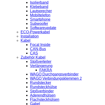
Isolierband
Klebeband
Lautsprecher
Mobiltelefon
Smartphone
Subwoofer
Softwareupdate
ECO-Powerkabel
Installation
Kabel
Focal Inside
CAN-Bus
CAS
Zubehör Kabel
Stoßverteiler
Verlängerung
FAKRA
WAGO Durchgangsverbinder
WAGO Verbindungsklemmen 2
Rundstecker
Rundsteckhülse
Stoßverbinder
Aderendhülsen
Flachsteckhülsen
Gabel