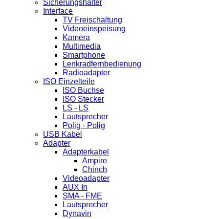
Sicherungshalter
Interface
TV Freischaltung
Videoeinspeisung
Kamera
Multimedia
Smartphone
Lenkradfernbedienung
Radioadapter
ISO Einzelteile
ISO Buchse
ISO Stecker
LS - LS
Lautsprecher
Polig - Polig
USB Kabel
Adapter
Adapterkabel
Ampire
Chinch
Videoadapter
AUX In
SMA - FME
Lautsprecher
Dynavin