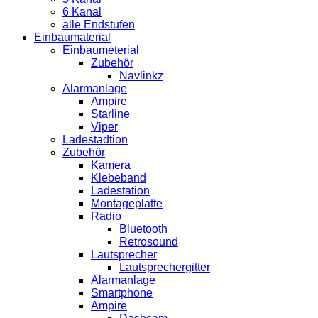
6 Kanal
alle Endstufen
Einbaumaterial
Einbaumeterial
Zubehör
Navlinkz
Alarmanlage
Ampire
Starline
Viper
Ladestadtion
Zubehör
Kamera
Klebeband
Ladestation
Montageplatte
Radio
Bluetooth
Retrosound
Lautsprecher
Lautsprechergitter
Alarmanlage
Smartphone
Ampire