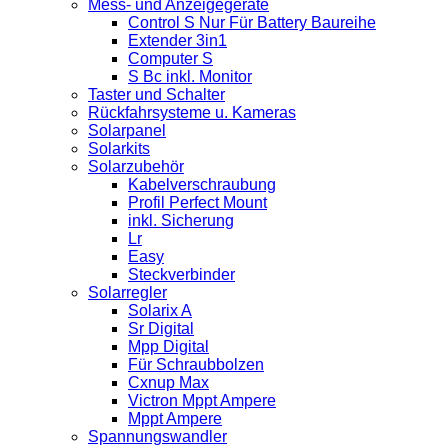
Mess- und Anzeigegeräte
Control S Nur Für Battery Baureihe
Extender 3in1
Computer S
S Bc inkl. Monitor
Taster und Schalter
Rückfahrsysteme u. Kameras
Solarpanel
Solarkits
Solarzubehör
Kabelverschraubung
Profil Perfect Mount
inkl. Sicherung
Lr
Easy
Steckverbinder
Solarregler
Solarix A
Sr Digital
Mpp Digital
Für Schraubbolzen
Cxnup Max
Victron Mppt Ampere
Mppt Ampere
Spannungswandler