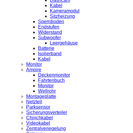
Dashcam
Kabel
Kameramodul
Sitzheizung
Sperrdioden
Endstufen
Widerstand
Subwoofer
Leergehäuse
Batterie
Isolierband
Kabel
Monitor
Ampire
Deckenmonitor
Fahrtenbuch
Monitor
Wellrohr
Montageplatte
Netzteil
Parksensor
Sicherungsverteiler
Chinchkabel
Videokabel
Zentralveriegelung