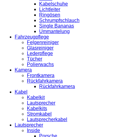
Kabelschuhe
Lichtleiter
Ringösen
Schrumpfschlauch
Single Bananas
Ummantelung
Fahrzeugpflege
Felgenreiniger
Glasreiniger
Lederpflege
Tücher
Polierwachs
Kamera
Frontkamera
Rückfahrkamera
Rückfahrkamera
Kabel
Kabelkit
Lautsprecher
Kabelkits
Stromkabel
Lautsprecherkabel
Lautsprecher
Inside
Porsche