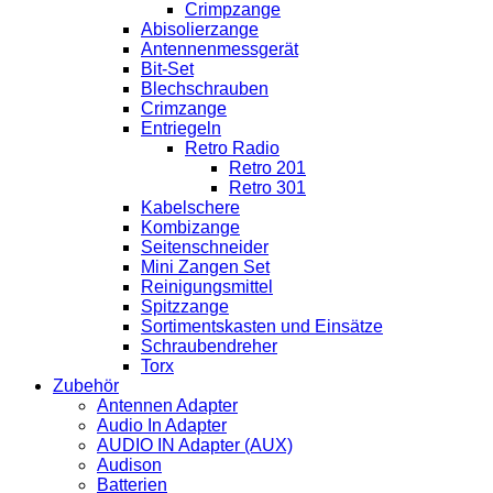
Crimpzange
Abisolierzange
Antennenmessgerät
Bit-Set
Blechschrauben
Crimzange
Entriegeln
Retro Radio
Retro 201
Retro 301
Kabelschere
Kombizange
Seitenschneider
Mini Zangen Set
Reinigungsmittel
Spitzzange
Sortimentskasten und Einsätze
Schraubendreher
Torx
Zubehör
Antennen Adapter
Audio In Adapter
AUDIO IN Adapter (AUX)
Audison
Batterien