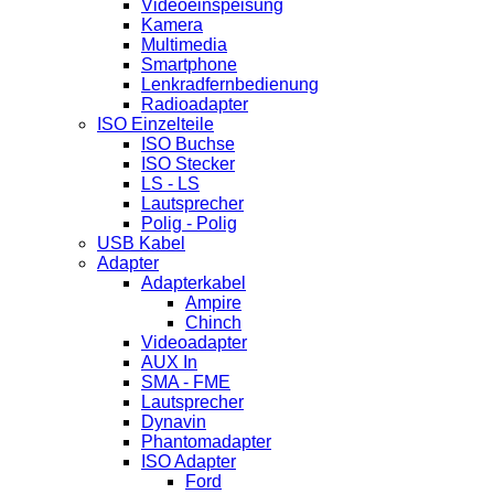
Videoeinspeisung
Kamera
Multimedia
Smartphone
Lenkradfernbedienung
Radioadapter
ISO Einzelteile
ISO Buchse
ISO Stecker
LS - LS
Lautsprecher
Polig - Polig
USB Kabel
Adapter
Adapterkabel
Ampire
Chinch
Videoadapter
AUX In
SMA - FME
Lautsprecher
Dynavin
Phantomadapter
ISO Adapter
Ford