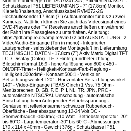
Monitore unterliegen der ISO 9241-307, Pixelfehlerklasse II -
Schutzklasse IP51 LIEFERUMFANG - 7" (17.8cm) Monitor,
Klebefußhalterung, Anschlusskabel RVM072-2G
Hochauflösender 17.8cm (7'') Aufbaumonitor für bis zu zwei
Kameras. Natürlich können Sie auch das Videosignal eines
DVD-Players oder TV Receivers anschließen um während
der Fahrt ihre Passagiere zu unterhalten. Anleitung:
https://pdf.ampire.de/ampire/rvm072.pdf AUSSTATTUNG - 2
Video/Audio-Eingänge (Ton in mono) - Integrierter
Lautsprecher - selbstklebender Montagefuß im Lieferumfang
TECHNISCHE DATEN - 17.8cm (7'') Aktiv Matrix Digital TFT
LCD-Display (Color) - LED-Hintergrundbeleuchtung -
Bildschirmformat 16:9 - hohe Auflösung von 800 x 480 -
ON/OFF-Timer - Helligkeit-/Kontrast-/Farb-Reglung -
Helligkeit 300cd/m² - Kontrast 500:1 - Vertikaler
Betrachtungswinkel 120° - Horizontaler Betrachtungswinkel
140° - Video-Eingänge (FBAS Cinch) 1 Vss, 75 Ohm -
Menüsprachen: D, GB, F, E, P, I, NL, TR, JPN, PRC -
automatische NTSC/PAL Umschaltung - automatische
Einschaltung beim Anlegen der Betriebsspannung -
Gehäuse mit reflexionsarmer schwarzer Rubbertouch-
Oberfläche - Betriebsspannung 12-24 Volt DC -
Stromverbrauch <800mA; <10 Watt - Betriebstemperatur -20°
bis 60°C - Lagertemperatur -30° bis 60°C - Abmessungen
170 x 114 x 40mm - Gewicht 376g - Schutzklasse IP51