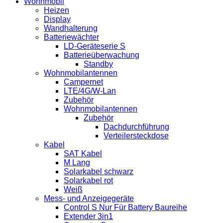
Wohnmobil
Heizen
Display
Wandhalterung
Batteriewächter
LD-Geräteserie S
Batterieüberwachung
Standby
Wohnmobilantennen
Campernet
LTE/4G/W-Lan
Zubehör
Wohnmobilantennen
Zubehör
Dachdurchführung
Verteilersteckdose
Kabel
SAT Kabel
M Lang
Solarkabel schwarz
Solarkabel rot
Weiß
Mess- und Anzeigegeräte
Control S Nur Für Battery Baureihe
Extender 3in1