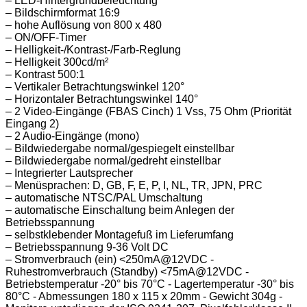
– LED-Hintergrundbeleuchtung
– Bildschirmformat 16:9
– hohe Auflösung von 800 x 480
– ON/OFF-Timer
– Helligkeit-/Kontrast-/Farb-Reglung
– Helligkeit 300cd/m²
– Kontrast 500:1
– Vertikaler Betrachtungswinkel 120°
– Horizontaler Betrachtungswinkel 140°
– 2 Video-Eingänge (FBAS Cinch) 1 Vss, 75 Ohm (Priorität
Eingang 2)
– 2 Audio-Eingänge (mono)
– Bildwiedergabe normal/gespiegelt einstellbar
– Bildwiedergabe normal/gedreht einstellbar
– Integrierter Lautsprecher
– Menüsprachen: D, GB, F, E, P, I, NL, TR, JPN, PRC
– automatische NTSC/PAL Umschaltung
– automatische Einschaltung beim Anlegen der
Betriebsspannung
– selbstklebender Montagefuß im Lieferumfang
– Betriebsspannung 9-36 Volt DC
– Stromverbrauch (ein) <250mA@12VDC -
Ruhestromverbrauch (Standby) <75mA@12VDC -
Betriebstemperatur -20° bis 70°C - Lagertemperatur -30° bis
80°C - Abmessungen 180 x 115 x 20mm - Gewicht 304g -