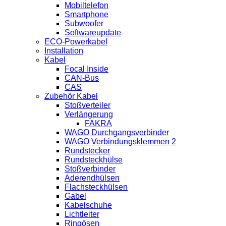
Mobiltelefon
Smartphone
Subwoofer
Softwareupdate
ECO-Powerkabel
Installation
Kabel
Focal Inside
CAN-Bus
CAS
Zubehör Kabel
Stoßverteiler
Verlängerung
FAKRA
WAGO Durchgangsverbinder
WAGO Verbindungsklemmen 2
Rundstecker
Rundsteckhülse
Stoßverbinder
Aderendhülsen
Flachsteckhülsen
Gabel
Kabelschuhe
Lichtleiter
Ringösen