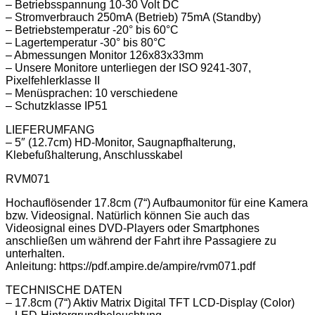
– Betriebsspannung 10-30 Volt DC
– Stromverbrauch 250mA (Betrieb) 75mA (Standby)
– Betriebstemperatur -20° bis 60°C
– Lagertemperatur -30° bis 80°C
– Abmessungen Monitor 126x83x33mm
– Unsere Monitore unterliegen der ISO 9241-307,
Pixelfehlerklasse II
– Menüsprachen: 10 verschiedene
– Schutzklasse IP51
LIEFERUMFANG
– 5″ (12.7cm) HD-Monitor, Saugnapfhalterung,
Klebefußhalterung, Anschlusskabel
RVM071
Hochauflösender 17.8cm (7“) Aufbaumonitor für eine Kamera
bzw. Videosignal. Natürlich können Sie auch das
Videosignal eines DVD-Players oder Smartphones
anschließen um während der Fahrt ihre Passagiere zu
unterhalten.
Anleitung: https://pdf.ampire.de/ampire/rvm071.pdf
TECHNISCHE DATEN
– 17.8cm (7“) Aktiv Matrix Digital TFT LCD-Display (Color)