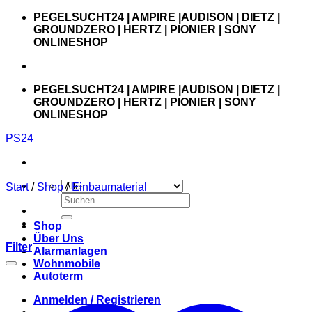
Zum
PEGELSUCHT24 | AMPIRE |AUDISON | DIETZ |
Inhalt
GROUNDZERO | HERTZ | PIONIER | SONY
springen
ONLINESHOP
PEGELSUCHT24 | AMPIRE |AUDISON | DIETZ |
GROUNDZERO | HERTZ | PIONIER | SONY
ONLINESHOP
PS24
Start
/
Shop
/
Einbaumaterial
Suchen
nach:
Shop
Über Uns
Filter
Alarmanlagen
Wohnmobile
Autoterm
Anmelden / Registrieren