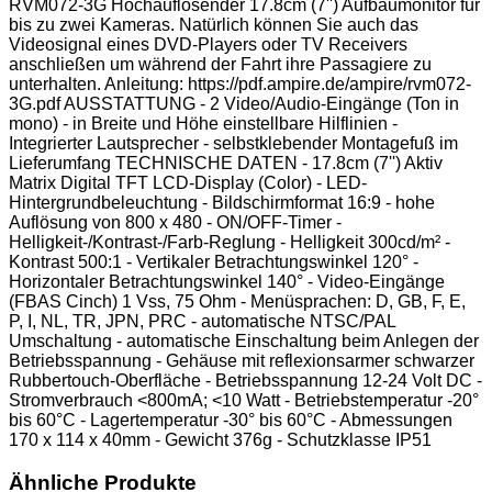
RVM072-3G Hochauflösender 17.8cm (7'') Aufbaumonitor für
bis zu zwei Kameras. Natürlich können Sie auch das
Videosignal eines DVD-Players oder TV Receivers
anschließen um während der Fahrt ihre Passagiere zu
unterhalten. Anleitung: https://pdf.ampire.de/ampire/rvm072-
3G.pdf AUSSTATTUNG - 2 Video/Audio-Eingänge (Ton in
mono) - in Breite und Höhe einstellbare Hilflinien -
Integrierter Lautsprecher - selbstklebender Montagefuß im
Lieferumfang TECHNISCHE DATEN - 17.8cm (7'') Aktiv
Matrix Digital TFT LCD-Display (Color) - LED-
Hintergrundbeleuchtung - Bildschirmformat 16:9 - hohe
Auflösung von 800 x 480 - ON/OFF-Timer -
Helligkeit-/Kontrast-/Farb-Reglung - Helligkeit 300cd/m² -
Kontrast 500:1 - Vertikaler Betrachtungswinkel 120° -
Horizontaler Betrachtungswinkel 140° - Video-Eingänge
(FBAS Cinch) 1 Vss, 75 Ohm - Menüsprachen: D, GB, F, E,
P, I, NL, TR, JPN, PRC - automatische NTSC/PAL
Umschaltung - automatische Einschaltung beim Anlegen der
Betriebsspannung - Gehäuse mit reflexionsarmer schwarzer
Rubbertouch-Oberfläche - Betriebsspannung 12-24 Volt DC -
Stromverbrauch <800mA; <10 Watt - Betriebstemperatur -20°
bis 60°C - Lagertemperatur -30° bis 60°C - Abmessungen
170 x 114 x 40mm - Gewicht 376g - Schutzklasse IP51
Ähnliche Produkte