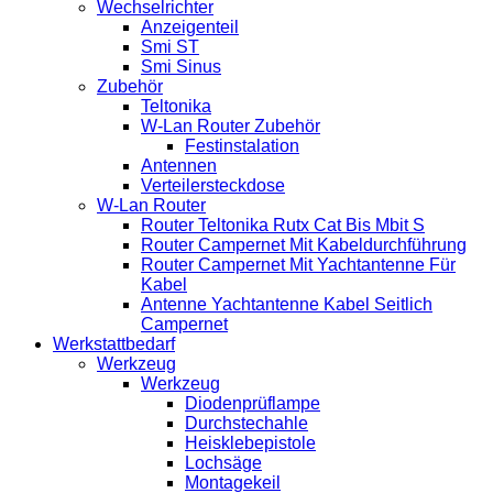
Wechselrichter
Anzeigenteil
Smi ST
Smi Sinus
Zubehör
Teltonika
W-Lan Router Zubehör
Festinstalation
Antennen
Verteilersteckdose
W-Lan Router
Router Teltonika Rutx Cat Bis Mbit S
Router Campernet Mit Kabeldurchführung
Router Campernet Mit Yachtantenne Für
Kabel
Antenne Yachtantenne Kabel Seitlich
Campernet
Werkstattbedarf
Werkzeug
Werkzeug
Diodenprüflampe
Durchstechahle
Heisklebepistole
Lochsäge
Montagekeil