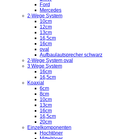
Ford
Mercedes
2-Wege System
10cm
12cm
13cm
16,5cm
16cm
oval
Aufbaulautsprecher schwarz
2-Wege System oval
3 Wege System
16cm
16,5cm
Koaxial
6cm
8cm
10cm
13cm
16cm
16,5cm
20cm
Einzelkomponenten
Hochtöner
Mitteltöner