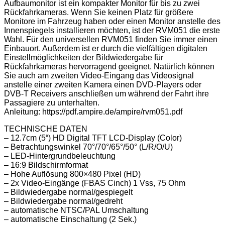
Aufbaumonitor ist ein kompakter Monitor für bis zu zwei
Rückfahrkameras. Wenn Sie keinen Platz für größere
Monitore im Fahrzeug haben oder einen Monitor anstelle des
Innenspiegels installieren möchten, ist der RVM051 die erste
Wahl. Für den universellen RVM051 finden Sie immer einen
Einbauort. Außerdem ist er durch die vielfältigen digitalen
Einstellmöglichkeiten der Bildwiedergabe für
Rückfahrkameras hervorragend geeignet. Natürlich können
Sie auch am zweiten Video-Eingang das Videosignal
anstelle einer zweiten Kamera einen DVD-Players oder
DVB-T Receivers anschließen um während der Fahrt ihre
Passagiere zu unterhalten.
Anleitung: https://pdf.ampire.de/ampire/rvm051.pdf
TECHNISCHE DATEN
– 12.7cm (5“) HD Digital TFT LCD-Display (Color)
– Betrachtungswinkel 70°/70°/65°/50° (L/R/O/U)
– LED-Hintergrundbeleuchtung
– 16:9 Bildschirmformat
– Hohe Auflösung 800×480 Pixel (HD)
– 2x Video-Eingänge (FBAS Cinch) 1 Vss, 75 Ohm
– Bildwiedergabe normal/gespiegelt
– Bildwiedergabe normal/gedreht
– automatische NTSC/PAL Umschaltung
– automatische Einschaltung (2 Sek.)