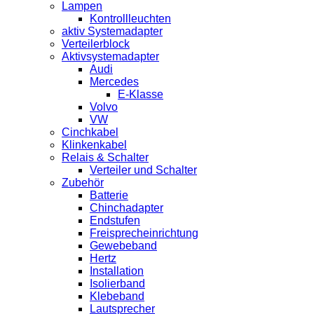
Lampen
Kontrollleuchten
aktiv Systemadapter
Verteilerblock
Aktivsystemadapter
Audi
Mercedes
E-Klasse
Volvo
VW
Cinchkabel
Klinkenkabel
Relais & Schalter
Verteiler und Schalter
Zubehör
Batterie
Chinchadapter
Endstufen
Freisprecheinrichtung
Gewebeband
Hertz
Installation
Isolierband
Klebeband
Lautsprecher