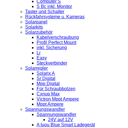
Computer S
S Bc inkl. Monitor
Taster und Schalter
Rückfahrsysteme u. Kameras
Solarpanel
Solarkits
Solarzubehör
Kabelverschraubung
Profil Perfect Mount
inkl. Sicherung
Lr
Easy
Steckverbinder
Solarregler
Solarix A
Sr Digital
Mpp Digital
Für Schraubbolzen
Cxnup Max
Victron Mppt Ampere
Mppt Ampere
Spannungswandler
Spannungswandler
24V auf 12V
A Iuou Blue Smart Ladegerät