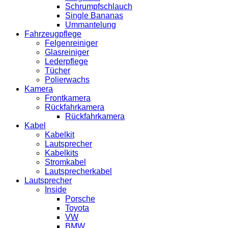
Schrumpfschlauch
Single Bananas
Ummantelung
Fahrzeugpflege
Felgenreiniger
Glasreiniger
Lederpflege
Tücher
Polierwachs
Kamera
Frontkamera
Rückfahrkamera
Rückfahrkamera
Kabel
Kabelkit
Lautsprecher
Kabelkits
Stromkabel
Lautsprecherkabel
Lautsprecher
Inside
Porsche
Toyota
VW
BMW