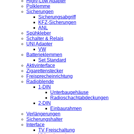
High/-Low Adapter
Polklemme
Sicherungen
Sicherungsabgriff
KFZ-Sicherungen
ANL
Spühkleber
Schalter & Relais
UNI Adapter
VW
Batterieklemmen
Set Standard
Aktivinterface
Zigarettenstecker
Freisprecheinrichtung
Radioblende
1-DIN
Unterbaugehäuse
Radioschachtabdeckungen
2-DIN
Einbaurahmen
Verlängerungen
Sicherungshalter
Interface
TV Freischaltung