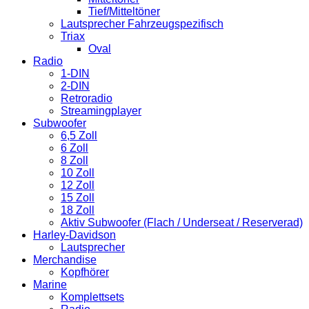
Tief/Mitteltöner
Lautsprecher Fahrzeugspezifisch
Triax
Oval
Radio
1-DIN
2-DIN
Retroradio
Streamingplayer
Subwoofer
6,5 Zoll
6 Zoll
8 Zoll
10 Zoll
12 Zoll
15 Zoll
18 Zoll
Aktiv Subwoofer (Flach / Underseat / Reserverad)
Harley-Davidson
Lautsprecher
Merchandise
Kopfhörer
Marine
Komplettsets