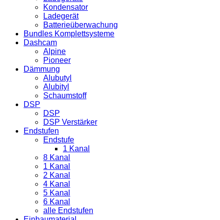
Kondensator
Ladegerät
Batterieüberwachung
Bundles Komplettsysteme
Dashcam
Alpine
Pioneer
Dämmung
Alubutyl
Alubityl
Schaumstoff
DSP
DSP
DSP Verstärker
Endstufen
Endstufe
1 Kanal
8 Kanal
1 Kanal
2 Kanal
4 Kanal
5 Kanal
6 Kanal
alle Endstufen
Einbaumaterial