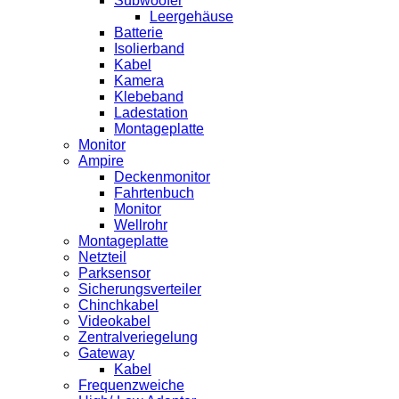
Subwoofer
Leergehäuse
Batterie
Isolierband
Kabel
Kamera
Klebeband
Ladestation
Montageplatte
Monitor
Ampire
Deckenmonitor
Fahrtenbuch
Monitor
Wellrohr
Montageplatte
Netzteil
Parksensor
Sicherungsverteiler
Chinchkabel
Videokabel
Zentralveriegelung
Gateway
Kabel
Frequenzweiche