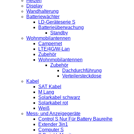
Heizen
Display
Wandhalterung
Batteriewächter
LD-Geräteserie S
Batterieüberwachung
Standby
Wohnmobilantennen
Campernet
LTE/4G/W-Lan
Zubehör
Wohnmobilantennen
Zubehör
Dachdurchführung
Verteilersteckdose
Kabel
SAT Kabel
M Lang
Solarkabel schwarz
Solarkabel rot
Weiß
Mess- und Anzeigegeräte
Control S Nur Für Battery Baureihe
Extender 3in1
Computer S