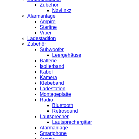
Zubehör
Navlinkz
Alarmanlage
Ampire
Starline
Viper
Ladestadtion
Zubehör
Subwoofer
Leergehäuse
Batterie
Isolierband
Kabel
Kamera
Klebeband
Ladestation
Montageplatte
Radio
Bluetooth
Retrosound
Lautsprecher
Lautsprechergitter
Alarmanlage
Smartphone
Ampire