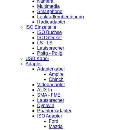
Kamera
Multimedia
Smartphone
Lenkradfernbedienung
Radioadapter
ISO Einzelteile
ISO Buchse
ISO Stecker
LS - LS
Lautsprecher
Polig - Polig
USB Kabel
Adapter
Adapterkabel
Ampire
Chinch
Videoadapter
AUX In
SMA - FME
Lautsprecher
Dynavin
Phantomadapter
ISO Adapter
Ford
Mazda