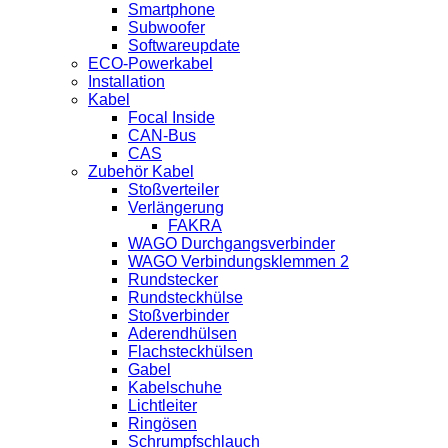
Smartphone
Subwoofer
Softwareupdate
ECO-Powerkabel
Installation
Kabel
Focal Inside
CAN-Bus
CAS
Zubehör Kabel
Stoßverteiler
Verlängerung
FAKRA
WAGO Durchgangsverbinder
WAGO Verbindungsklemmen 2
Rundstecker
Rundsteckhülse
Stoßverbinder
Aderendhülsen
Flachsteckhülsen
Gabel
Kabelschuhe
Lichtleiter
Ringösen
Schrumpfschlauch