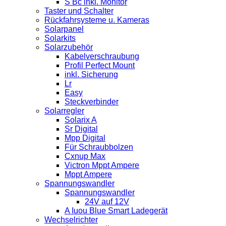
S Bc inkl. Monitor
Taster und Schalter
Rückfahrsysteme u. Kameras
Solarpanel
Solarkits
Solarzubehör
Kabelverschraubung
Profil Perfect Mount
inkl. Sicherung
Lr
Easy
Steckverbinder
Solarregler
Solarix A
Sr Digital
Mpp Digital
Für Schraubbolzen
Cxnup Max
Victron Mppt Ampere
Mppt Ampere
Spannungswandler
Spannungswandler
24V auf 12V
A Iuou Blue Smart Ladegerät
Wechselrichter