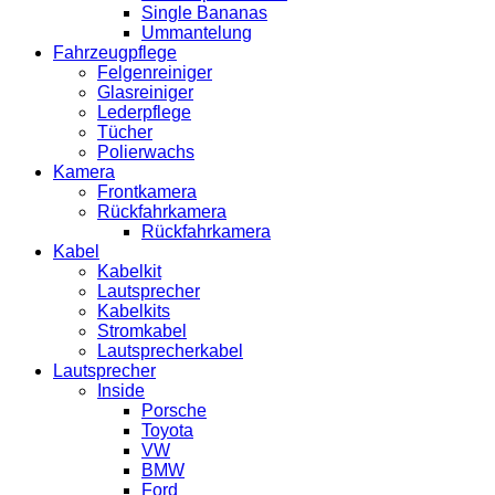
Single Bananas
Ummantelung
Fahrzeugpflege
Felgenreiniger
Glasreiniger
Lederpflege
Tücher
Polierwachs
Kamera
Frontkamera
Rückfahrkamera
Rückfahrkamera
Kabel
Kabelkit
Lautsprecher
Kabelkits
Stromkabel
Lautsprecherkabel
Lautsprecher
Inside
Porsche
Toyota
VW
BMW
Ford