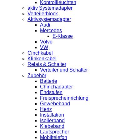
Kontrollleuchten
aktiv Systemadapter
Verteilerblock
Aktivsystemadapter
Audi
Mercedes
E-Klasse
Volvo
VW
Cinchkabel
Klinkenkabel
Relais & Schalter
Verteiler und Schalter
Zubehör
Batterie
Chinchadapter
Endstufen
Freisprecheinrichtung
Gewebeband
Hertz
Installation
Isolierband
Klebeband
Lautsprecher
Mobiltelefon