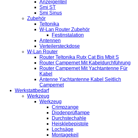
Anzeigenteil
Smi ST
Smi Sinus
Zubehör
Teltonika
W-Lan Router Zubehör
Festinstalation
Antennen
Verteilersteckdose
W-Lan Router
Router Teltonika Rutx Cat Bis Mbit S
Router Campernet Mit Kabeldurchführung
Router Campernet Mit Yachtantenne Für
Kabel
Antenne Yachtantenne Kabel Seitlich
Campernet
Werkstattbedarf
Werkzeug
Werkzeug
Crimpzange
Diodenprüflampe
Durchstechahle
Heisklebepistole
Lochsäge
Montagekeil