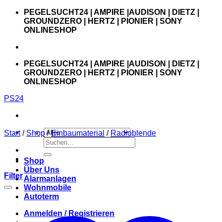
Zum
PEGELSUCHT24 | AMPIRE |AUDISON | DIETZ |
Inhalt
GROUNDZERO | HERTZ | PIONIER | SONY
springen
ONLINESHOP
PEGELSUCHT24 | AMPIRE |AUDISON | DIETZ |
GROUNDZERO | HERTZ | PIONIER | SONY
ONLINESHOP
PS24
Start
/
Shop
/
Einbaumaterial
/
Radioblende
Suchen
nach:
Shop
Über Uns
Filter
Alarmanlagen
Wohnmobile
Autoterm
Anmelden / Registrieren