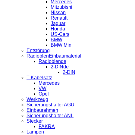
Mercedes
Mitzubishi
Nissan
Renault
Jaguar
Honda
US-Cars
BMW
BMW Mini
Entstörung
RadioblenEinbaumaterial
Radioblende
2-DINde
2-DIN
T-Kabelsatz
Mercedes
VW
Opel
Werkzeug
Sicherungshalter AGU
Einbaurahmen
Sicherungshalter ANL
Stecker
FAKRA
Lampen