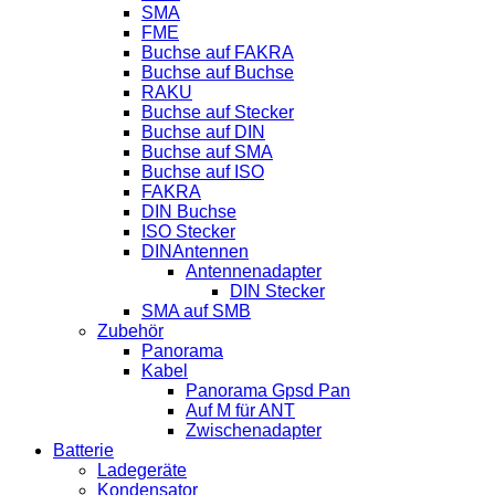
SMA
FME
Buchse auf FAKRA
Buchse auf Buchse
RAKU
Buchse auf Stecker
Buchse auf DIN
Buchse auf SMA
Buchse auf ISO
FAKRA
DIN Buchse
ISO Stecker
DINAntennen
Antennenadapter
DIN Stecker
SMA auf SMB
Zubehör
Panorama
Kabel
Panorama Gpsd Pan
Auf M für ANT
Zwischenadapter
Batterie
Ladegeräte
Kondensator