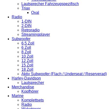
Lautsprecher Fahrzeugspezifisch
Triax
Oval
Radio
1-DIN
2-DIN
Retroradio
Streamingplayer
Subwoofer
6,5 Zoll
6 Zoll
8 Zoll
10 Zoll
12 Zoll
15 Zoll
18 Zoll
Aktiv Subwoofer (Flach / Underseat / Reserverad)
Harley-Davidson
Lautsprecher
Merchandise
Kopfhörer
Marine
Komplettsets
Radio
Waketower