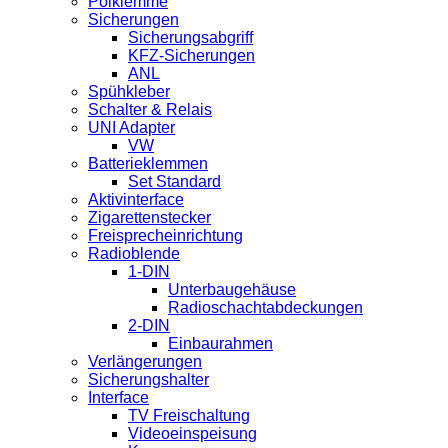
Polklemme
Sicherungen
Sicherungsabgriff
KFZ-Sicherungen
ANL
Spühkleber
Schalter & Relais
UNI Adapter
VW
Batterieklemmen
Set Standard
Aktivinterface
Zigarettenstecker
Freisprecheinrichtung
Radioblende
1-DIN
Unterbaugehäuse
Radioschachtabdeckungen
2-DIN
Einbaurahmen
Verlängerungen
Sicherungshalter
Interface
TV Freischaltung
Videoeinspeisung