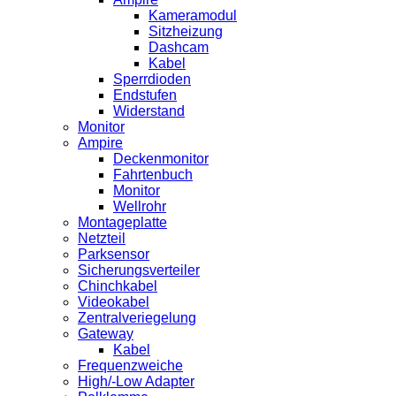
Kameramodul
Sitzheizung
Dashcam
Kabel
Sperrdioden
Endstufen
Widerstand
Monitor
Ampire
Deckenmonitor
Fahrtenbuch
Monitor
Wellrohr
Montageplatte
Netzteil
Parksensor
Sicherungsverteiler
Chinchkabel
Videokabel
Zentralveriegelung
Gateway
Kabel
Frequenzweiche
High/-Low Adapter