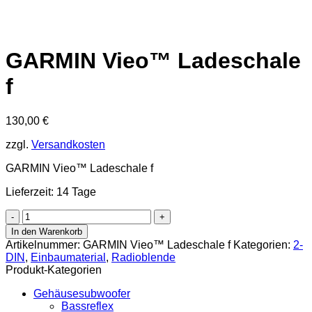
GARMIN Vieo™ Ladeschale
f
130,00
€
zzgl.
Versandkosten
GARMIN Vieo™ Ladeschale f
Lieferzeit: 14 Tage
GARMIN
Vieo™
In den Warenkorb
Ladeschale
Artikelnummer:
GARMIN Vieo™ Ladeschale f
Kategorien:
2-
f
DIN
,
Einbaumaterial
,
Radioblende
Menge
Produkt-Kategorien
Gehäusesubwoofer
Bassreflex