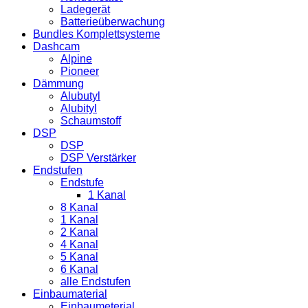
Ladegerät
Batterieüberwachung
Bundles Komplettsysteme
Dashcam
Alpine
Pioneer
Dämmung
Alubutyl
Alubityl
Schaumstoff
DSP
DSP
DSP Verstärker
Endstufen
Endstufe
1 Kanal
8 Kanal
1 Kanal
2 Kanal
4 Kanal
5 Kanal
6 Kanal
alle Endstufen
Einbaumaterial
Einbaumeterial