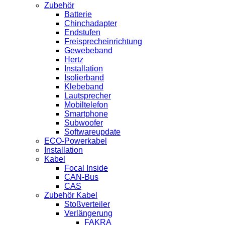
Zubehör
Batterie
Chinchadapter
Endstufen
Freisprecheinrichtung
Gewebeband
Hertz
Installation
Isolierband
Klebeband
Lautsprecher
Mobiltelefon
Smartphone
Subwoofer
Softwareupdate
ECO-Powerkabel
Installation
Kabel
Focal Inside
CAN-Bus
CAS
Zubehör Kabel
Stoßverteiler
Verlängerung
FAKRA