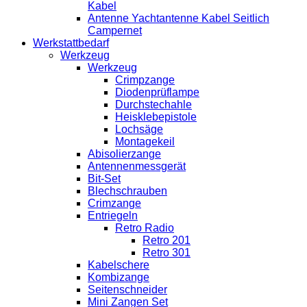
Kabel
Antenne Yachtantenne Kabel Seitlich
Campernet
Werkstattbedarf
Werkzeug
Werkzeug
Crimpzange
Diodenprüflampe
Durchstechahle
Heisklebepistole
Lochsäge
Montagekeil
Abisolierzange
Antennenmessgerät
Bit-Set
Blechschrauben
Crimzange
Entriegeln
Retro Radio
Retro 201
Retro 301
Kabelschere
Kombizange
Seitenschneider
Mini Zangen Set