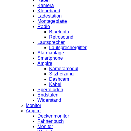
Kabel
Kamera
Klebeband
Ladestation
Montageplatte
Radio
Bluetooth
Retrosound
Lautsprecher
Lautsprechergitter
Alarmanlage
Smartphone
Ampire
Kameramodul
Sitzheizung
Dashcam
Kabel
Sperrdioden
Endstufen
Widerstand
Monitor
Ampire
Deckenmonitor
Fahrtenbuch
Monitor