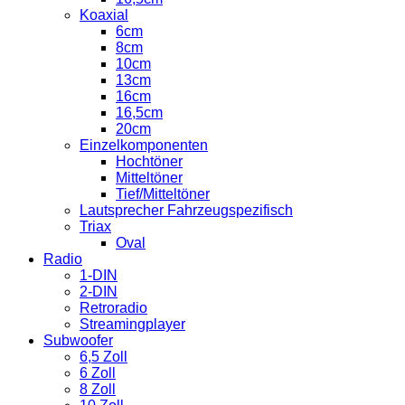
Koaxial
6cm
8cm
10cm
13cm
16cm
16,5cm
20cm
Einzelkomponenten
Hochtöner
Mitteltöner
Tief/Mitteltöner
Lautsprecher Fahrzeugspezifisch
Triax
Oval
Radio
1-DIN
2-DIN
Retroradio
Streamingplayer
Subwoofer
6,5 Zoll
6 Zoll
8 Zoll