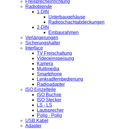
Freisprecheinrichtung
Radioblende
1-DIN
Unterbaugehäuse
Radioschachtabdeckungen
2-DIN
Einbaurahmen
Verlängerungen
Sicherungshalter
Interface
TV Freischaltung
Videoeinspeisung
Kamera
Multimedia
Smartphone
Lenkradfernbedienung
Radioadapter
ISO Einzelteile
ISO Buchse
ISO Stecker
LS - LS
Lautsprecher
Polig - Polig
USB Kabel
Adapter