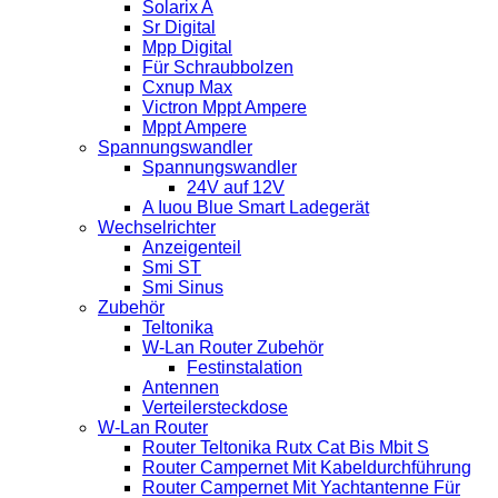
Solarix A
Sr Digital
Mpp Digital
Für Schraubbolzen
Cxnup Max
Victron Mppt Ampere
Mppt Ampere
Spannungswandler
Spannungswandler
24V auf 12V
A Iuou Blue Smart Ladegerät
Wechselrichter
Anzeigenteil
Smi ST
Smi Sinus
Zubehör
Teltonika
W-Lan Router Zubehör
Festinstalation
Antennen
Verteilersteckdose
W-Lan Router
Router Teltonika Rutx Cat Bis Mbit S
Router Campernet Mit Kabeldurchführung
Router Campernet Mit Yachtantenne Für