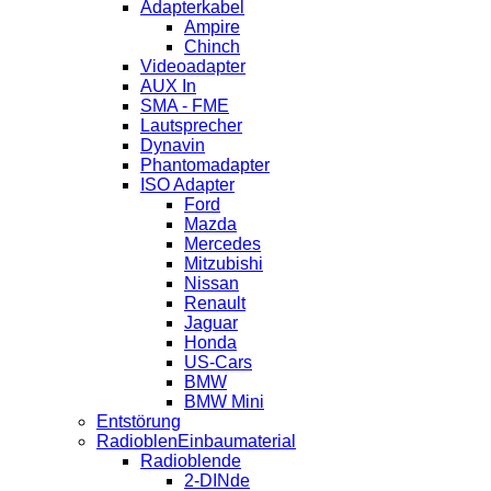
Adapterkabel
Ampire
Chinch
Videoadapter
AUX In
SMA - FME
Lautsprecher
Dynavin
Phantomadapter
ISO Adapter
Ford
Mazda
Mercedes
Mitzubishi
Nissan
Renault
Jaguar
Honda
US-Cars
BMW
BMW Mini
Entstörung
RadioblenEinbaumaterial
Radioblende
2-DINde