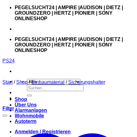
Zum
PEGELSUCHT24 | AMPIRE |AUDISON | DIETZ |
Inhalt
GROUNDZERO | HERTZ | PIONIER | SONY
springen
ONLINESHOP
PEGELSUCHT24 | AMPIRE |AUDISON | DIETZ |
GROUNDZERO | HERTZ | PIONIER | SONY
ONLINESHOP
PS24
Start
/
Shop
/
Einbaumaterial
/
Sicherungshalter
Suchen
nach:
Shop
Über Uns
Filter
Alarmanlagen
Wohnmobile
Autoterm
Anmelden / Registrieren