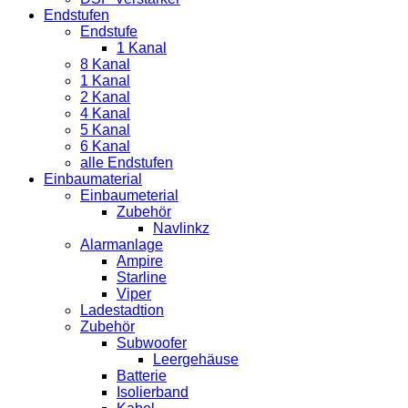
Endstufen
Endstufe
1 Kanal
8 Kanal
1 Kanal
2 Kanal
4 Kanal
5 Kanal
6 Kanal
alle Endstufen
Einbaumaterial
Einbaumeterial
Zubehör
Navlinkz
Alarmanlage
Ampire
Starline
Viper
Ladestadtion
Zubehör
Subwoofer
Leergehäuse
Batterie
Isolierband