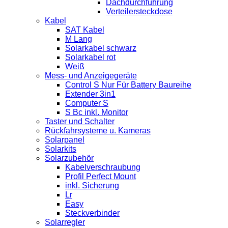
Dachdurchführung
Verteilersteckdose
Kabel
SAT Kabel
M Lang
Solarkabel schwarz
Solarkabel rot
Weiß
Mess- und Anzeigegeräte
Control S Nur Für Battery Baureihe
Extender 3in1
Computer S
S Bc inkl. Monitor
Taster und Schalter
Rückfahrsysteme u. Kameras
Solarpanel
Solarkits
Solarzubehör
Kabelverschraubung
Profil Perfect Mount
inkl. Sicherung
Lr
Easy
Steckverbinder
Solarregler