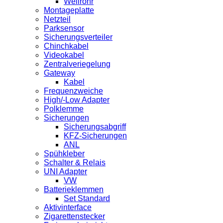
Wellrohr
Montageplatte
Netzteil
Parksensor
Sicherungsverteiler
Chinchkabel
Videokabel
Zentralveriegelung
Gateway
Kabel
Frequenzweiche
High/-Low Adapter
Polklemme
Sicherungen
Sicherungsabgriff
KFZ-Sicherungen
ANL
Spühkleber
Schalter & Relais
UNI Adapter
VW
Batterieklemmen
Set Standard
Aktivinterface
Zigarettenstecker