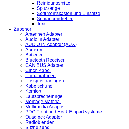
Reinigungsmittel
Spitzzange
Sortimentskasten und Einsätze
Schraubendreher
Torx
Zubehör
Antennen Adapter
Audio In Adapter
AUDIO IN Adapter (AUX)
Audison
Batterien
Bluetooth Receiver
CAN BUS Adapter
Cinch Kabel
Einbaurahmen
Freisprechanlagen
Kabelschuhe
Komfort
Lautsprecherringe
Montage Material
Multimedia Adapter
PDC Front und Heck Einparksysteme
Quadlock Adapter
Radioblenden
Sitzheizung