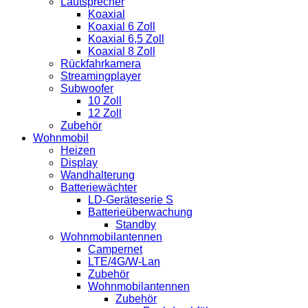
Lautsprecher
Koaxial
Koaxial 6 Zoll
Koaxial 6,5 Zoll
Koaxial 8 Zoll
Rückfahrkamera
Streamingplayer
Subwoofer
10 Zoll
12 Zoll
Zubehör
Wohnmobil
Heizen
Display
Wandhalterung
Batteriewächter
LD-Geräteserie S
Batterieüberwachung
Standby
Wohnmobilantennen
Campernet
LTE/4G/W-Lan
Zubehör
Wohnmobilantennen
Zubehör