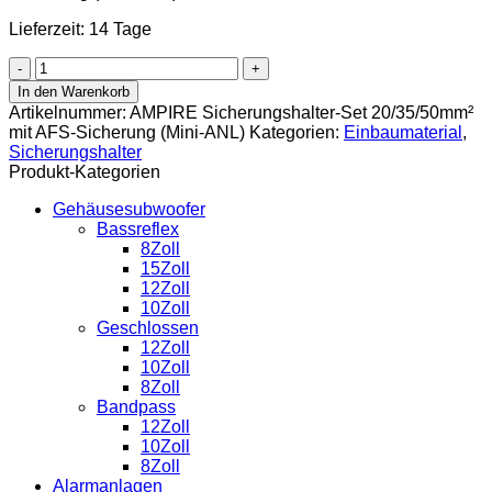
Lieferzeit: 14 Tage
AMPIRE
Sicherungshalter-
In den Warenkorb
Set
Artikelnummer:
AMPIRE Sicherungshalter-Set 20/35/50mm²
20/35/50mm²
mit AFS-Sicherung (Mini-ANL)
Kategorien:
Einbaumaterial
,
mit
Sicherungshalter
AFS-
Produkt-Kategorien
Sicherung
(Mini-
Gehäusesubwoofer
ANL)
Bassreflex
Menge
8Zoll
15Zoll
12Zoll
10Zoll
Geschlossen
12Zoll
10Zoll
8Zoll
Bandpass
12Zoll
10Zoll
8Zoll
Alarmanlagen