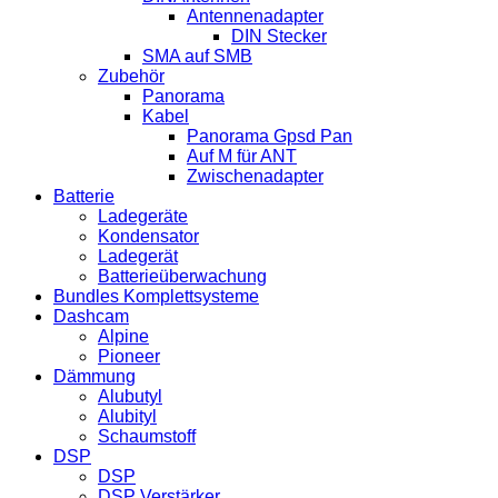
Antennenadapter
DIN Stecker
SMA auf SMB
Zubehör
Panorama
Kabel
Panorama Gpsd Pan
Auf M für ANT
Zwischenadapter
Batterie
Ladegeräte
Kondensator
Ladegerät
Batterieüberwachung
Bundles Komplettsysteme
Dashcam
Alpine
Pioneer
Dämmung
Alubutyl
Alubityl
Schaumstoff
DSP
DSP
DSP Verstärker