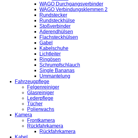
WAGO Durchgangsverbinder
WAGO Verbindungsklemmen 2
Rundstecker
Rundsteckhülse
Stoßverbinder
Aderendhülsen
Flachsteckhülsen
Gabel
Kabelschuhe
Lichtleiter
Ringösen
Schrumpfschlauch
Single Bananas
Ummantelung
Fahrzeugpflege
Felgenreiniger
Glasreiniger
Lederpflege
Tücher
Polierwachs
Kamera
Frontkamera
Rückfahrkamera
Rückfahrkamera
Kabel