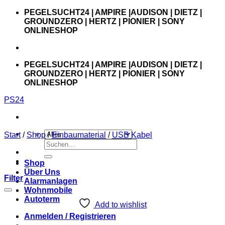
Zum
PEGELSUCHT24 | AMPIRE |AUDISON | DIETZ |
Inhalt
GROUNDZERO | HERTZ | PIONIER | SONY
springen
ONLINESHOP
PEGELSUCHT24 | AMPIRE |AUDISON | DIETZ |
GROUNDZERO | HERTZ | PIONIER | SONY
ONLINESHOP
PS24
Start
/
Shop
/
Einbaumaterial
/
USB Kabel
Suchen
nach:
Shop
Über Uns
Filter
Alarmanlagen
Wohnmobile
Autoterm
Add to wishlist
Anmelden / Registrieren