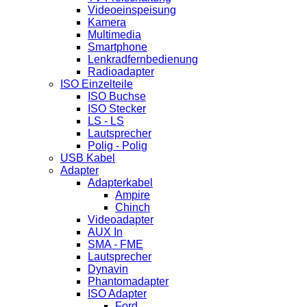
Videoeinspeisung
Kamera
Multimedia
Smartphone
Lenkradfernbedienung
Radioadapter
ISO Einzelteile
ISO Buchse
ISO Stecker
LS - LS
Lautsprecher
Polig - Polig
USB Kabel
Adapter
Adapterkabel
Ampire
Chinch
Videoadapter
AUX In
SMA - FME
Lautsprecher
Dynavin
Phantomadapter
ISO Adapter
Ford