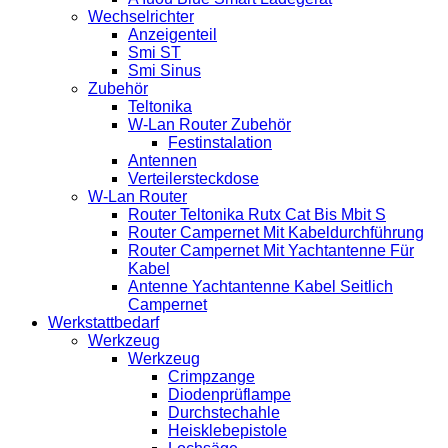
Wechselrichter
Anzeigenteil
Smi ST
Smi Sinus
Zubehör
Teltonika
W-Lan Router Zubehör
Festinstalation
Antennen
Verteilersteckdose
W-Lan Router
Router Teltonika Rutx Cat Bis Mbit S
Router Campernet Mit Kabeldurchführung
Router Campernet Mit Yachtantenne Für
Kabel
Antenne Yachtantenne Kabel Seitlich
Campernet
Werkstattbedarf
Werkzeug
Werkzeug
Crimpzange
Diodenprüflampe
Durchstechahle
Heisklebepistole