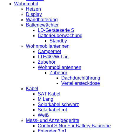
Wohnmobil
Heizen
Display
Wandhalterung
Batteriewächter
LD-Geräteserie S
Batterieüberwachung
Standby
Wohnmobilantennen
Campernet
LTE/4G/W-Lan
Zubehör
Wohnmobilantennen
Zubehör
Dachdurchführung
Verteilersteckdose
Kabel
SAT Kabel
M Lang
Solarkabel schwarz
Solarkabel rot
Weiß
Mess- und Anzeigegeräte
Control S Nur Für Battery Baureihe
Extender 3in1