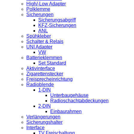
High/-Low Adapter
Polklemme
Sicherungen
Sicherungsabgriff
KFZ-Sicherungen
ANL
Spühkleber
Schalter & Relais
UNI Adapter
VW
Batterieklemmen
Set Standard
Aktivinterface
Zigarettenstecker
Freisprecheinrichtung
Radioblende
1-DIN
Unterbaugehäuse
Radioschachtabdeckungen
2-DIN
Einbaurahmen
Verlängerungen
Sicherungshalter
Interface
TV Freischaltung