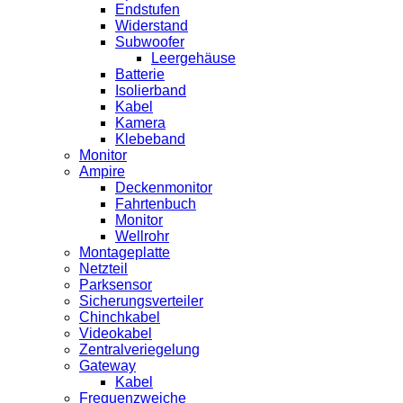
Endstufen
Widerstand
Subwoofer
Leergehäuse
Batterie
Isolierband
Kabel
Kamera
Klebeband
Monitor
Ampire
Deckenmonitor
Fahrtenbuch
Monitor
Wellrohr
Montageplatte
Netzteil
Parksensor
Sicherungsverteiler
Chinchkabel
Videokabel
Zentralveriegelung
Gateway
Kabel
Frequenzweiche