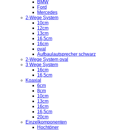
BMW
Ford
Mercedes
2-Wege System
10cm
12cm
13cm
16,5cm
16cm
oval
Aufbaulautsprecher schwarz
2-Wege System oval
3 Wege System
16cm
16,5cm
Koaxial
6cm
8cm
10cm
13cm
16cm
16,5cm
20cm
Einzelkomponenten
Hochtöner