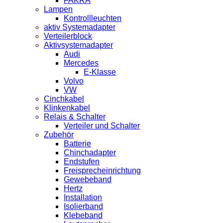
FAKRA
Lampen
Kontrollleuchten
aktiv Systemadapter
Verteilerblock
Aktivsystemadapter
Audi
Mercedes
E-Klasse
Volvo
VW
Cinchkabel
Klinkenkabel
Relais & Schalter
Verteiler und Schalter
Zubehör
Batterie
Chinchadapter
Endstufen
Freisprecheinrichtung
Gewebeband
Hertz
Installation
Isolierband
Klebeband