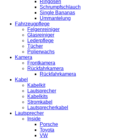
Ringösen
Schrumpfschlauch
Single Bananas
Ummantelung
Fahrzeugpflege
Felgenreiniger
Glasreiniger
Lederpflege
Tücher
Polierwachs
Kamera
Frontkamera
Rückfahrkamera
Rückfahrkamera
Kabel
Kabelkit
Lautsprecher
Kabelkits
Stromkabel
Lautsprecherkabel
Lautsprecher
Inside
Porsche
Toyota
VW