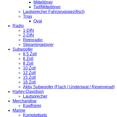
Mitteltöner
Tief/Mitteltöner
Lautsprecher Fahrzeugspezifisch
Triax
Oval
Radio
1-DIN
2-DIN
Retroradio
Streamingplayer
Subwoofer
6,5 Zoll
6 Zoll
8 Zoll
10 Zoll
12 Zoll
15 Zoll
18 Zoll
Aktiv Subwoofer (Flach / Underseat / Reserverad)
Harley-Davidson
Lautsprecher
Merchandise
Kopfhörer
Marine
Komplettsets