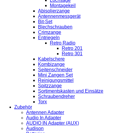
Lochsäge
Montagekeil
Abisolierzange
Antennenmessgerät
Bit-Set
Blechschrauben
Crimzange
Entriegeln
Retro Radio
Retro 201
Retro 301
Kabelschere
Kombizange
Seitenschneider
Mini Zangen Set
Reinigungsmittel
Spitzzange
Sortimentskasten und Einsätze
Schraubendreher
Torx
Zubehör
Antennen Adapter
Audio In Adapter
AUDIO IN Adapter (AUX)
Audison