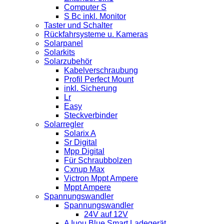
Computer S
S Bc inkl. Monitor
Taster und Schalter
Rückfahrsysteme u. Kameras
Solarpanel
Solarkits
Solarzubehör
Kabelverschraubung
Profil Perfect Mount
inkl. Sicherung
Lr
Easy
Steckverbinder
Solarregler
Solarix A
Sr Digital
Mpp Digital
Für Schraubbolzen
Cxnup Max
Victron Mppt Ampere
Mppt Ampere
Spannungswandler
Spannungswandler
24V auf 12V
A Iuou Blue Smart Ladegerät