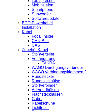
Lautsprecher
Mobiltelefon
Smartphone
Subwoofer
Softwareupdate
ECO-Powerkabel
Installation
Kabel
Focal Inside
CAN-Bus
CAS
Zubehör Kabel
Stoßverteiler
Verlängerung
FAKRA
WAGO Durchgangsverbinder
WAGO Verbindungsklemmen 2
Rundstecker
Rundsteckhülse
Stoßverbinder
Aderendhülsen
Flachsteckhülsen
Gabel
Kabelschuhe
Lichtleiter