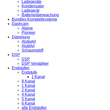
Ladegeräte
Kondensator
Ladegerät
Batterieüberwachung
Bundles Komplettsysteme
Dashcam
Alpine
Pioneer
Dämmung
Alubutyl
Alubityl
Schaumstoff
DSP
DSP
DSP Verstärker
Endstufen
Endstufe
1 Kanal
8 Kanal
1 Kanal
2 Kanal
4 Kanal
5 Kanal
6 Kanal
alle Endstufen