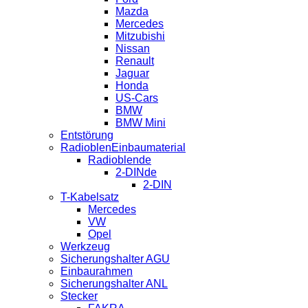
Mazda
Mercedes
Mitzubishi
Nissan
Renault
Jaguar
Honda
US-Cars
BMW
BMW Mini
Entstörung
RadioblenEinbaumaterial
Radioblende
2-DINde
2-DIN
T-Kabelsatz
Mercedes
VW
Opel
Werkzeug
Sicherungshalter AGU
Einbaurahmen
Sicherungshalter ANL
Stecker