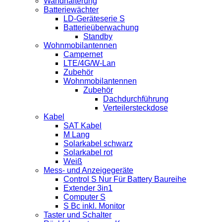
Wandhalterung
Batteriewächter
LD-Geräteserie S
Batterieüberwachung
Standby
Wohnmobilantennen
Campernet
LTE/4G/W-Lan
Zubehör
Wohnmobilantennen
Zubehör
Dachdurchführung
Verteilersteckdose
Kabel
SAT Kabel
M Lang
Solarkabel schwarz
Solarkabel rot
Weiß
Mess- und Anzeigegeräte
Control S Nur Für Battery Baureihe
Extender 3in1
Computer S
S Bc inkl. Monitor
Taster und Schalter