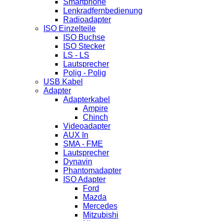
Smartphone
Lenkradfernbedienung
Radioadapter
ISO Einzelteile
ISO Buchse
ISO Stecker
LS - LS
Lautsprecher
Polig - Polig
USB Kabel
Adapter
Adapterkabel
Ampire
Chinch
Videoadapter
AUX In
SMA - FME
Lautsprecher
Dynavin
Phantomadapter
ISO Adapter
Ford
Mazda
Mercedes
Mitzubishi