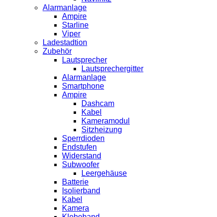
Alarmanlage
Ampire
Starline
Viper
Ladestadtion
Zubehör
Lautsprecher
Lautsprechergitter
Alarmanlage
Smartphone
Ampire
Dashcam
Kabel
Kameramodul
Sitzheizung
Sperrdioden
Endstufen
Widerstand
Subwoofer
Leergehäuse
Batterie
Isolierband
Kabel
Kamera
Klebeband