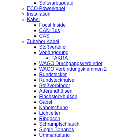
Softwareupdate
ECO-Powerkabel
Installation
Kabel
Focal Inside
CAN-Bus
CAS
Zubehör Kabel
Stoßverteiler
Verlängerung
FAKRA
WAGO Durchgangsverbinder
WAGO Verbindungsklemmen 2
Rundstecker
Rundsteckhülse
Stoßverbinder
Aderendhülsen
Flachsteckhülsen
Gabel
Kabelschuhe
Lichtleiter
Ringösen
Schrumpfschlauch
Single Bananas
Ummantelung