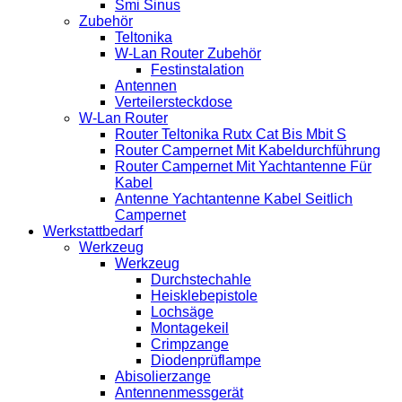
Smi Sinus
Zubehör
Teltonika
W-Lan Router Zubehör
Festinstalation
Antennen
Verteilersteckdose
W-Lan Router
Router Teltonika Rutx Cat Bis Mbit S
Router Campernet Mit Kabeldurchführung
Router Campernet Mit Yachtantenne Für
Kabel
Antenne Yachtantenne Kabel Seitlich
Campernet
Werkstattbedarf
Werkzeug
Werkzeug
Durchstechahle
Heisklebepistole
Lochsäge
Montagekeil
Crimpzange
Diodenprüflampe
Abisolierzange
Antennenmessgerät