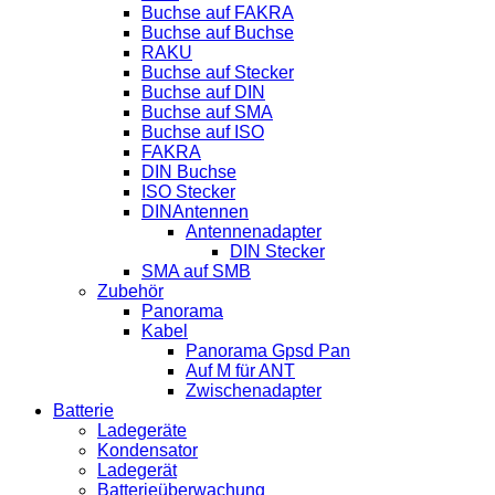
Buchse auf FAKRA
Buchse auf Buchse
RAKU
Buchse auf Stecker
Buchse auf DIN
Buchse auf SMA
Buchse auf ISO
FAKRA
DIN Buchse
ISO Stecker
DINAntennen
Antennenadapter
DIN Stecker
SMA auf SMB
Zubehör
Panorama
Kabel
Panorama Gpsd Pan
Auf M für ANT
Zwischenadapter
Batterie
Ladegeräte
Kondensator
Ladegerät
Batterieüberwachung