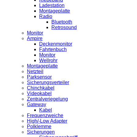
Ladestation
Montageplatte
Radio
Bluetooth
Retrosound
Monitor
Ampire
Deckenmonitor
Fahrtenbuch
Monitor
Wellrohr
Montageplatte
Netzteil
Parksensor
Sicherungsverteiler
Chinchkabel
Videokabel
Zentralveriegelung
Gateway
Kabel
Frequenzweiche
High/-Low Adapter
Polklemme
Sicherungen