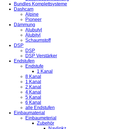
Bundles Komplettsysteme
Dashcam
Alpine
Pioneer
Dämmung
Alubutyl
Alubityl
Schaumstoff
DSP
DSP
DSP Verstärker
Endstufen
Endstufe
1 Kanal
8 Kanal
1 Kanal
2 Kanal
4 Kanal
5 Kanal
6 Kanal
alle Endstufen
Einbaumaterial
Einbaumeterial
Zubehör
Navlinkz