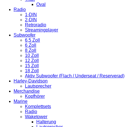
Oval
Radio
1-DIN
2-DIN
Retroradio
Streamingplayer
Subwoofer
6,5 Zoll
6 Zoll
8 Zoll
10 Zoll
12 Zoll
15 Zoll
18 Zoll
Aktiv Subwoofer (Flach / Underseat / Reserverad)
Harley-Davidson
Lautsprecher
Merchandise
Kopfhörer
Marine
Komplettsets
Radio
Waketower
Halterung
Lautsprecher