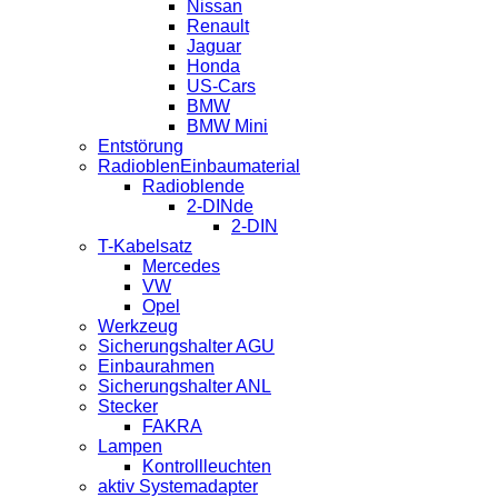
Nissan
Renault
Jaguar
Honda
US-Cars
BMW
BMW Mini
Entstörung
RadioblenEinbaumaterial
Radioblende
2-DINde
2-DIN
T-Kabelsatz
Mercedes
VW
Opel
Werkzeug
Sicherungshalter AGU
Einbaurahmen
Sicherungshalter ANL
Stecker
FAKRA
Lampen
Kontrollleuchten
aktiv Systemadapter