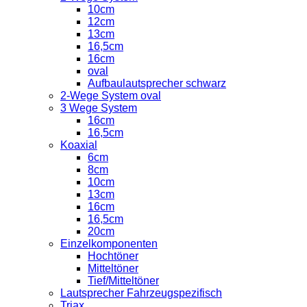
10cm
12cm
13cm
16,5cm
16cm
oval
Aufbaulautsprecher schwarz
2-Wege System oval
3 Wege System
16cm
16,5cm
Koaxial
6cm
8cm
10cm
13cm
16cm
16,5cm
20cm
Einzelkomponenten
Hochtöner
Mitteltöner
Tief/Mitteltöner
Lautsprecher Fahrzeugspezifisch
Triax