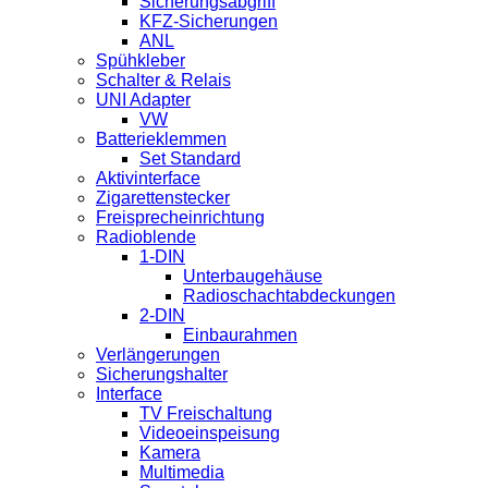
Sicherungsabgriff
KFZ-Sicherungen
ANL
Spühkleber
Schalter & Relais
UNI Adapter
VW
Batterieklemmen
Set Standard
Aktivinterface
Zigarettenstecker
Freisprecheinrichtung
Radioblende
1-DIN
Unterbaugehäuse
Radioschachtabdeckungen
2-DIN
Einbaurahmen
Verlängerungen
Sicherungshalter
Interface
TV Freischaltung
Videoeinspeisung
Kamera
Multimedia