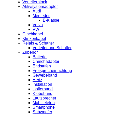
Verteilerblock
Aktivsystemadapter
Audi
Mercedes
E-Klasse
Volvo
VW
Cinchkabel
Klinkenkabel
Relais & Schalter
Verteiler und Schalter
Zubehör
Batterie
Chinchadapter
Endstufen
Freisprecheinrichtung
Gewebeband
Hertz
Installation
Isolierband
Klebeband
Lautsprecher
Mobiltelefon
Smartphone
Subwoofer