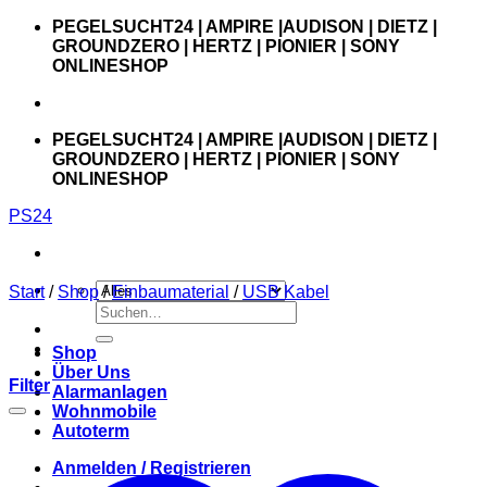
Zum
PEGELSUCHT24 | AMPIRE |AUDISON | DIETZ |
Inhalt
GROUNDZERO | HERTZ | PIONIER | SONY
springen
ONLINESHOP
PEGELSUCHT24 | AMPIRE |AUDISON | DIETZ |
GROUNDZERO | HERTZ | PIONIER | SONY
ONLINESHOP
PS24
Start
/
Shop
/
Einbaumaterial
/
USB Kabel
Suchen
nach:
Shop
Über Uns
Filter
Alarmanlagen
Wohnmobile
Autoterm
Anmelden / Registrieren