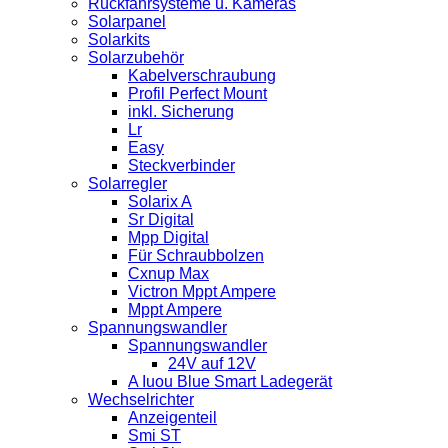
Rückfahrsysteme u. Kameras
Solarpanel
Solarkits
Solarzubehör
Kabelverschraubung
Profil Perfect Mount
inkl. Sicherung
Lr
Easy
Steckverbinder
Solarregler
Solarix A
Sr Digital
Mpp Digital
Für Schraubbolzen
Cxnup Max
Victron Mppt Ampere
Mppt Ampere
Spannungswandler
Spannungswandler
24V auf 12V
A Iuou Blue Smart Ladegerät
Wechselrichter
Anzeigenteil
Smi ST