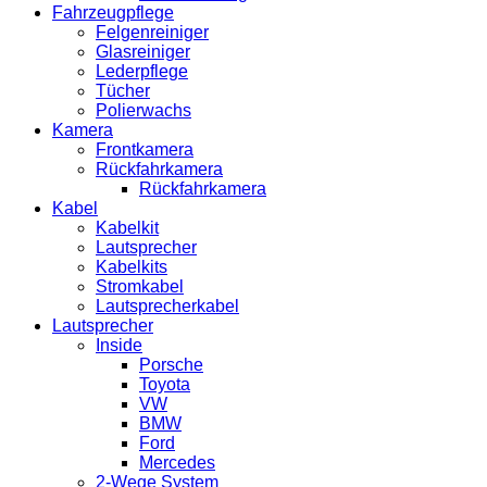
Fahrzeugpflege
Felgenreiniger
Glasreiniger
Lederpflege
Tücher
Polierwachs
Kamera
Frontkamera
Rückfahrkamera
Rückfahrkamera
Kabel
Kabelkit
Lautsprecher
Kabelkits
Stromkabel
Lautsprecherkabel
Lautsprecher
Inside
Porsche
Toyota
VW
BMW
Ford
Mercedes
2-Wege System