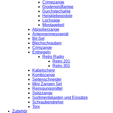
Crimpzange
Diodenprüflampe
Durchstechahle
Heisklebepistole
Lochsäge
Montagekeil
Abisolierzange
Antennenmessgerät
Bit-Set
Blechschrauben
Crimzange
Entriegeln
Retro Radio
Retro 201
Retro 301
Kabelschere
Kombizange
Seitenschneider
Mini Zangen Set
Reinigungsmittel
Spitzzange
Sortimentskasten und Einsätze
Schraubendreher
Torx
Zubehör