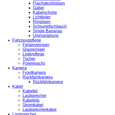
Flachsteckhülsen
Gabel
Kabelschuhe
Lichtleiter
Ringösen
Schrumpfschlauch
Single Bananas
Ummantelung
Fahrzeugpflege
Felgenreiniger
Glasreiniger
Lederpflege
Tücher
Polierwachs
Kamera
Frontkamera
Rückfahrkamera
Rückfahrkamera
Kabel
Kabelkit
Lautsprecher
Kabelkits
Stromkabel
Lautsprecherkabel
Lautsprecher