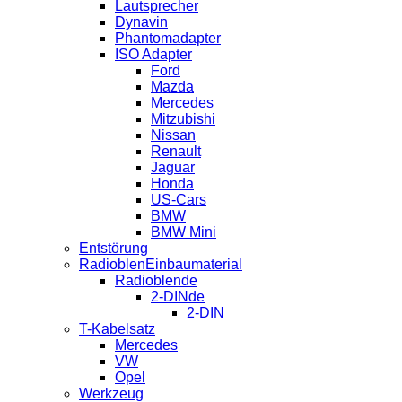
Lautsprecher
Dynavin
Phantomadapter
ISO Adapter
Ford
Mazda
Mercedes
Mitzubishi
Nissan
Renault
Jaguar
Honda
US-Cars
BMW
BMW Mini
Entstörung
RadioblenEinbaumaterial
Radioblende
2-DINde
2-DIN
T-Kabelsatz
Mercedes
VW
Opel
Werkzeug