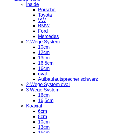
Inside
Porsche
Toyota
VW
BMW
Ford
Mercedes
2-Wege System
10cm
12cm
13cm
16,5cm
16cm
oval
Aufbaulautsprecher schwarz
2-Wege System oval
3 Wege System
16cm
16,5cm
Koaxial
6cm
8cm
10cm
13cm
16cm