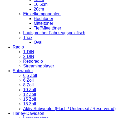
16,5cm
20cm
Einzelkomponenten
Hochtöner
Mitteltöner
Tief/Mitteltöner
Lautsprecher Fahrzeugspezifisch
Triax
Oval
Radio
1-DIN
2-DIN
Retroradio
Streamingplayer
Subwoofer
6,5 Zoll
6 Zoll
8 Zoll
10 Zoll
12 Zoll
15 Zoll
18 Zoll
Aktiv Subwoofer (Flach / Underseat / Reserverad)
Harley-Davidson