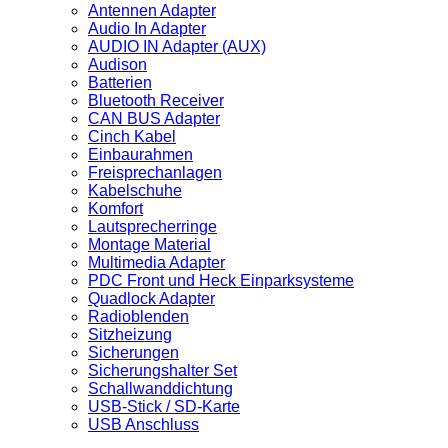
Antennen Adapter
Audio In Adapter
AUDIO IN Adapter (AUX)
Audison
Batterien
Bluetooth Receiver
CAN BUS Adapter
Cinch Kabel
Einbaurahmen
Freisprechanlagen
Kabelschuhe
Komfort
Lautsprecherringe
Montage Material
Multimedia Adapter
PDC Front und Heck Einparksysteme
Quadlock Adapter
Radioblenden
Sitzheizung
Sicherungen
Sicherungshalter Set
Schallwanddichtung
USB-Stick / SD-Karte
USB Anschluss