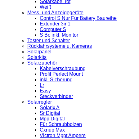
Solarkabel rot
Weiß
Mess- und Anzeigegeräte
Control S Nur Für Battery Baureihe
Extender 3in1
Computer S
S Bc inkl. Monitor
Taster und Schalter
Rückfahrsysteme u. Kameras
Solarpanel
Solarkits
Solarzubehör
Kabelverschraubung
Profil Perfect Mount
inkl. Sicherung
Lr
Easy
Steckverbinder
Solarregler
Solarix A
Sr Digital
Mpp Digital
Für Schraubbolzen
Cxnup Max
Victron Mppt Ampere