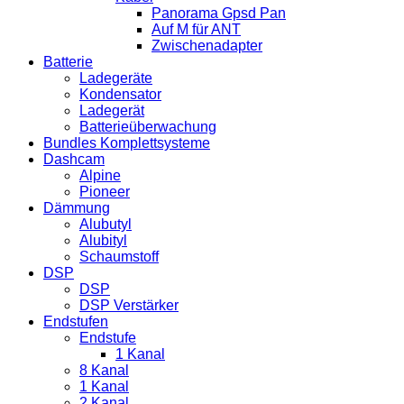
Panorama Gpsd Pan
Auf M für ANT
Zwischenadapter
Batterie
Ladegeräte
Kondensator
Ladegerät
Batterieüberwachung
Bundles Komplettsysteme
Dashcam
Alpine
Pioneer
Dämmung
Alubutyl
Alubityl
Schaumstoff
DSP
DSP
DSP Verstärker
Endstufen
Endstufe
1 Kanal
8 Kanal
1 Kanal
2 Kanal