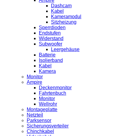
Ampire
Dashcam
Kabel
Kameramodul
Sitzheizung
Sperrdioden
Endstufen
Widerstand
Subwoofer
Leergehäuse
Batterie
Isolierband
Kabel
Kamera
Monitor
Ampire
Deckenmonitor
Fahrtenbuch
Monitor
Wellrohr
Montageplatte
Netzteil
Parksensor
Sicherungsverteiler
Chinchkabel