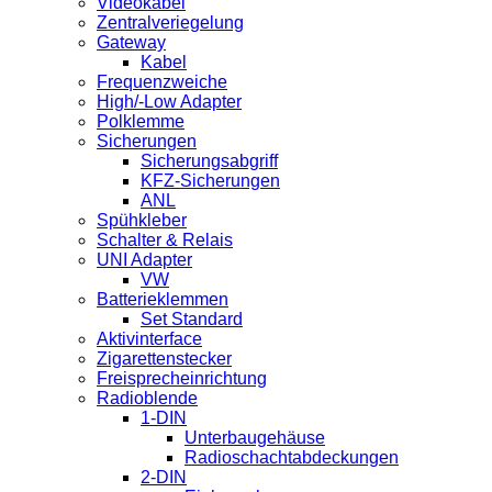
Videokabel
Zentralveriegelung
Gateway
Kabel
Frequenzweiche
High/-Low Adapter
Polklemme
Sicherungen
Sicherungsabgriff
KFZ-Sicherungen
ANL
Spühkleber
Schalter & Relais
UNI Adapter
VW
Batterieklemmen
Set Standard
Aktivinterface
Zigarettenstecker
Freisprecheinrichtung
Radioblende
1-DIN
Unterbaugehäuse
Radioschachtabdeckungen
2-DIN