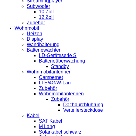
Streamingplayer
Subwoofer
10 Zoll
12 Zoll
Zubehör
Wohnmobil
Heizen
Display
Wandhalterung
Batteriewächter
LD-Geräteserie S
Batterieüberwachung
Standby
Wohnmobilantennen
Campernet
LTE/4G/W-Lan
Zubehör
Wohnmobilantennen
Zubehör
Dachdurchführung
Verteilersteckdose
Kabel
SAT Kabel
M Lang
Solarkabel schwarz