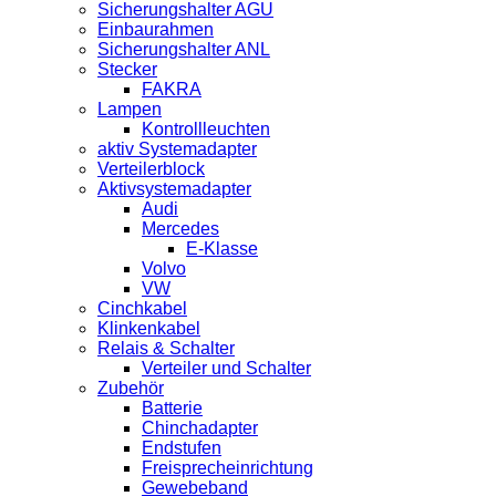
Sicherungshalter AGU
Einbaurahmen
Sicherungshalter ANL
Stecker
FAKRA
Lampen
Kontrollleuchten
aktiv Systemadapter
Verteilerblock
Aktivsystemadapter
Audi
Mercedes
E-Klasse
Volvo
VW
Cinchkabel
Klinkenkabel
Relais & Schalter
Verteiler und Schalter
Zubehör
Batterie
Chinchadapter
Endstufen
Freisprecheinrichtung
Gewebeband