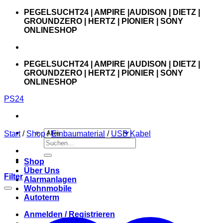
Zum
PEGELSUCHT24 | AMPIRE |AUDISON | DIETZ |
Inhalt
GROUNDZERO | HERTZ | PIONIER | SONY
springen
ONLINESHOP
PEGELSUCHT24 | AMPIRE |AUDISON | DIETZ |
GROUNDZERO | HERTZ | PIONIER | SONY
ONLINESHOP
PS24
Start
/
Shop
/
Einbaumaterial
/
USB Kabel
Suchen
nach:
Shop
Über Uns
Filter
Alarmanlagen
Wohnmobile
Autoterm
Anmelden / Registrieren