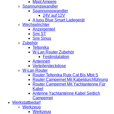
Mppt Ampere
Spannungswandler
Spannungswandler
24V auf 12V
A Iuou Blue Smart Ladegerät
Wechselrichter
Anzeigenteil
Smi ST
Smi Sinus
Zubehör
Teltonika
W-Lan Router Zubehör
Festinstalation
Antennen
Verteilersteckdose
W-Lan Router
Router Teltonika Rutx Cat Bis Mbit S
Router Campernet Mit Kabeldurchführung
Router Campernet Mit Yachtantenne Für
Kabel
Antenne Yachtantenne Kabel Seitlich
Campernet
Werkstattbedarf
Werkzeug
Werkzeug