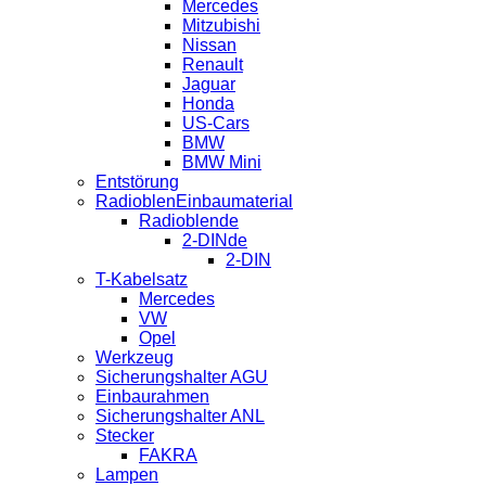
Mercedes
Mitzubishi
Nissan
Renault
Jaguar
Honda
US-Cars
BMW
BMW Mini
Entstörung
RadioblenEinbaumaterial
Radioblende
2-DINde
2-DIN
T-Kabelsatz
Mercedes
VW
Opel
Werkzeug
Sicherungshalter AGU
Einbaurahmen
Sicherungshalter ANL
Stecker
FAKRA
Lampen