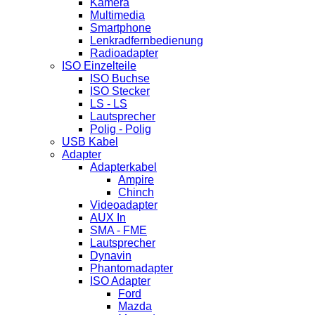
Kamera
Multimedia
Smartphone
Lenkradfernbedienung
Radioadapter
ISO Einzelteile
ISO Buchse
ISO Stecker
LS - LS
Lautsprecher
Polig - Polig
USB Kabel
Adapter
Adapterkabel
Ampire
Chinch
Videoadapter
AUX In
SMA - FME
Lautsprecher
Dynavin
Phantomadapter
ISO Adapter
Ford
Mazda