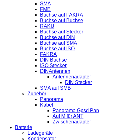
SMA
FME
Buchse auf FAKRA
Buchse auf Buchse
RAKU
Buchse auf Stecker
Buchse auf DIN
Buchse auf SMA
Buchse auf ISO
FAKRA
DIN Buchse
ISO Stecker
DINAntennen
Antennenadapter
DIN Stecker
SMA auf SMB
Zubehör
Panorama
Kabel
Panorama Gpsd Pan
Auf M für ANT
Zwischenadapter
Batterie
Ladegeräte
Kondensator