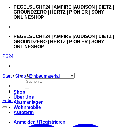
Zum
PEGELSUCHT24 | AMPIRE |AUDISON | DIETZ |
Inhalt
GROUNDZERO | HERTZ | PIONIER | SONY
springen
ONLINESHOP
PEGELSUCHT24 | AMPIRE |AUDISON | DIETZ |
GROUNDZERO | HERTZ | PIONIER | SONY
ONLINESHOP
PS24
Start
/
Shop
/
Einbaumaterial
Suchen
nach:
Shop
Über Uns
Filter
Alarmanlagen
Wohnmobile
Autoterm
Anmelden / Registrieren