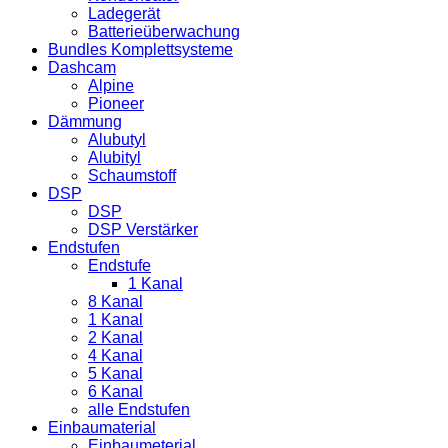
Ladegerät
Batterieüberwachung
Bundles Komplettsysteme
Dashcam
Alpine
Pioneer
Dämmung
Alubutyl
Alubityl
Schaumstoff
DSP
DSP
DSP Verstärker
Endstufen
Endstufe
1 Kanal
8 Kanal
1 Kanal
2 Kanal
4 Kanal
5 Kanal
6 Kanal
alle Endstufen
Einbaumaterial
Einbaumeterial