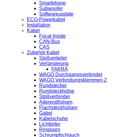
Smartphone
Subwoofer
Softwareupdate
ECO-Powerkabel
Installation
Kabel
Focal Inside
CAN-Bus
CAS
Zubehör Kabel
Stoßverteiler
Verlängerung
FAKRA
WAGO Durchgangsverbinder
WAGO Verbindungsklemmen 2
Rundstecker
Rundsteckhülse
Stoßverbinder
Aderendhülsen
Flachsteckhülsen
Gabel
Kabelschuhe
Lichtleiter
Ringösen
Schrumpfschlauch