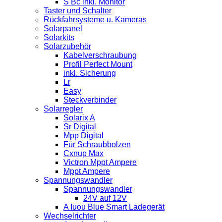
S Bc inkl. Monitor
Taster und Schalter
Rückfahrsysteme u. Kameras
Solarpanel
Solarkits
Solarzubehör
Kabelverschraubung
Profil Perfect Mount
inkl. Sicherung
Lr
Easy
Steckverbinder
Solarregler
Solarix A
Sr Digital
Mpp Digital
Für Schraubbolzen
Cxnup Max
Victron Mppt Ampere
Mppt Ampere
Spannungswandler
Spannungswandler
24V auf 12V
A Iuou Blue Smart Ladegerät
Wechselrichter