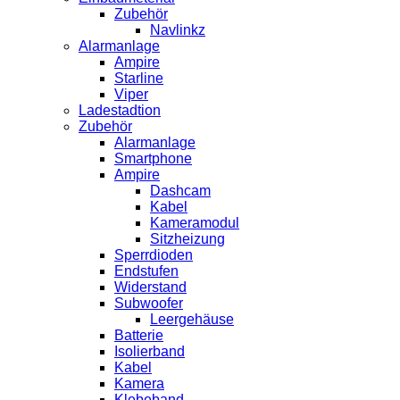
Zubehör
Navlinkz
Alarmanlage
Ampire
Starline
Viper
Ladestadtion
Zubehör
Alarmanlage
Smartphone
Ampire
Dashcam
Kabel
Kameramodul
Sitzheizung
Sperrdioden
Endstufen
Widerstand
Subwoofer
Leergehäuse
Batterie
Isolierband
Kabel
Kamera
Klebeband