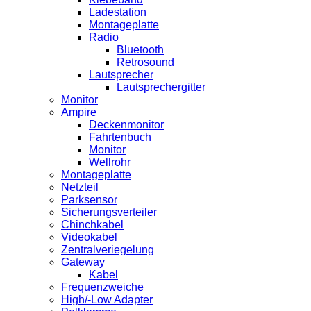
Ladestation
Montageplatte
Radio
Bluetooth
Retrosound
Lautsprecher
Lautsprechergitter
Monitor
Ampire
Deckenmonitor
Fahrtenbuch
Monitor
Wellrohr
Montageplatte
Netzteil
Parksensor
Sicherungsverteiler
Chinchkabel
Videokabel
Zentralveriegelung
Gateway
Kabel
Frequenzweiche
High/-Low Adapter