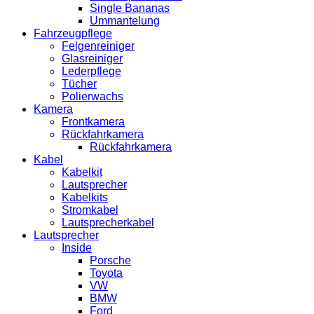
Single Bananas
Ummantelung
Fahrzeugpflege
Felgenreiniger
Glasreiniger
Lederpflege
Tücher
Polierwachs
Kamera
Frontkamera
Rückfahrkamera
Rückfahrkamera
Kabel
Kabelkit
Lautsprecher
Kabelkits
Stromkabel
Lautsprecherkabel
Lautsprecher
Inside
Porsche
Toyota
VW
BMW
Ford