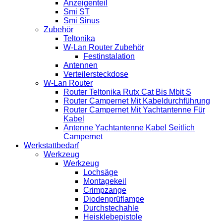
Anzeigenteil
Smi ST
Smi Sinus
Zubehör
Teltonika
W-Lan Router Zubehör
Festinstalation
Antennen
Verteilersteckdose
W-Lan Router
Router Teltonika Rutx Cat Bis Mbit S
Router Campernet Mit Kabeldurchführung
Router Campernet Mit Yachtantenne Für
Kabel
Antenne Yachtantenne Kabel Seitlich
Campernet
Werkstattbedarf
Werkzeug
Werkzeug
Lochsäge
Montagekeil
Crimpzange
Diodenprüflampe
Durchstechahle
Heisklebepistole