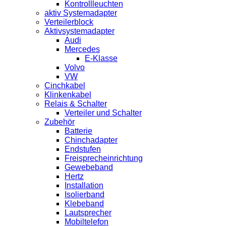
Kontrollleuchten
aktiv Systemadapter
Verteilerblock
Aktivsystemadapter
Audi
Mercedes
E-Klasse
Volvo
VW
Cinchkabel
Klinkenkabel
Relais & Schalter
Verteiler und Schalter
Zubehör
Batterie
Chinchadapter
Endstufen
Freisprecheinrichtung
Gewebeband
Hertz
Installation
Isolierband
Klebeband
Lautsprecher
Mobiltelefon