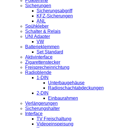
Polklemme
Sicherungen
Sicherungsabgriff
KFZ-Sicherungen
ANL
Spühkleber
Schalter & Relais
UNI Adapter
VW
Batterieklemmen
Set Standard
Aktivinterface
Zigarettenstecker
Freisprecheinrichtung
Radioblende
1-DIN
Unterbaugehäuse
Radioschachtabdeckungen
2-DIN
Einbaurahmen
Verlängerungen
Sicherungshalter
Interface
TV Freischaltung
Videoeinspeisung