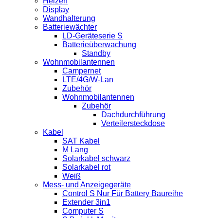
Heizen
Display
Wandhalterung
Batteriewächter
LD-Geräteserie S
Batterieüberwachung
Standby
Wohnmobilantennen
Campernet
LTE/4G/W-Lan
Zubehör
Wohnmobilantennen
Zubehör
Dachdurchführung
Verteilersteckdose
Kabel
SAT Kabel
M Lang
Solarkabel schwarz
Solarkabel rot
Weiß
Mess- und Anzeigegeräte
Control S Nur Für Battery Baureihe
Extender 3in1
Computer S