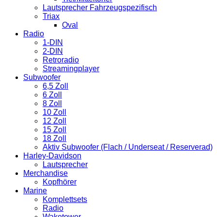
Lautsprecher Fahrzeugspezifisch
Triax
Oval
Radio
1-DIN
2-DIN
Retroradio
Streamingplayer
Subwoofer
6,5 Zoll
6 Zoll
8 Zoll
10 Zoll
12 Zoll
15 Zoll
18 Zoll
Aktiv Subwoofer (Flach / Underseat / Reserverad)
Harley-Davidson
Lautsprecher
Merchandise
Kopfhörer
Marine
Komplettsets
Radio
Waketower