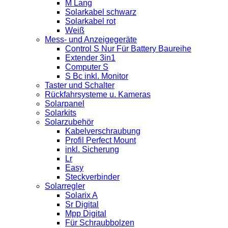
M Lang
Solarkabel schwarz
Solarkabel rot
Weiß
Mess- und Anzeigegeräte
Control S Nur Für Battery Baureihe
Extender 3in1
Computer S
S Bc inkl. Monitor
Taster und Schalter
Rückfahrsysteme u. Kameras
Solarpanel
Solarkits
Solarzubehör
Kabelverschraubung
Profil Perfect Mount
inkl. Sicherung
Lr
Easy
Steckverbinder
Solarregler
Solarix A
Sr Digital
Mpp Digital
Für Schraubbolzen