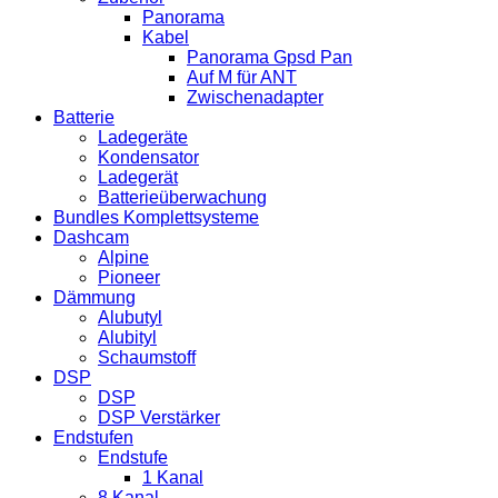
Panorama
Kabel
Panorama Gpsd Pan
Auf M für ANT
Zwischenadapter
Batterie
Ladegeräte
Kondensator
Ladegerät
Batterieüberwachung
Bundles Komplettsysteme
Dashcam
Alpine
Pioneer
Dämmung
Alubutyl
Alubityl
Schaumstoff
DSP
DSP
DSP Verstärker
Endstufen
Endstufe
1 Kanal
8 Kanal