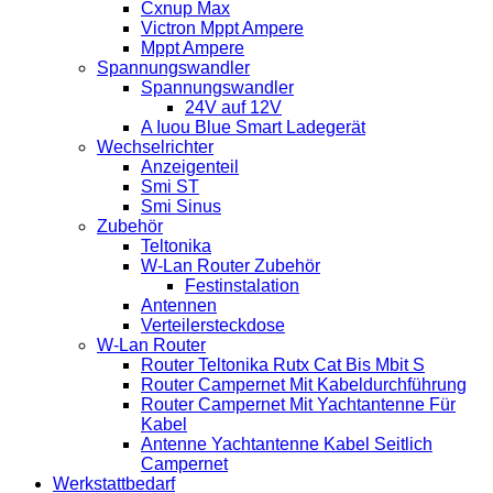
Cxnup Max
Victron Mppt Ampere
Mppt Ampere
Spannungswandler
Spannungswandler
24V auf 12V
A Iuou Blue Smart Ladegerät
Wechselrichter
Anzeigenteil
Smi ST
Smi Sinus
Zubehör
Teltonika
W-Lan Router Zubehör
Festinstalation
Antennen
Verteilersteckdose
W-Lan Router
Router Teltonika Rutx Cat Bis Mbit S
Router Campernet Mit Kabeldurchführung
Router Campernet Mit Yachtantenne Für
Kabel
Antenne Yachtantenne Kabel Seitlich
Campernet
Werkstattbedarf