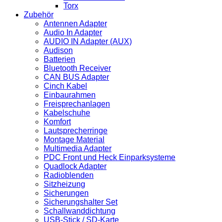
Torx
Zubehör
Antennen Adapter
Audio In Adapter
AUDIO IN Adapter (AUX)
Audison
Batterien
Bluetooth Receiver
CAN BUS Adapter
Cinch Kabel
Einbaurahmen
Freisprechanlagen
Kabelschuhe
Komfort
Lautsprecherringe
Montage Material
Multimedia Adapter
PDC Front und Heck Einparksysteme
Quadlock Adapter
Radioblenden
Sitzheizung
Sicherungen
Sicherungshalter Set
Schallwanddichtung
USB-Stick / SD-Karte