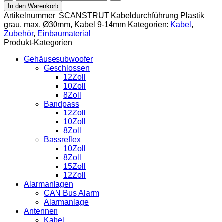
Kabeldurchführung
In den Warenkorb
Plastik
Artikelnummer:
SCANSTRUT Kabeldurchführung Plastik
grau,
grau, max. Ø30mm, Kabel 9-14mm
Kategorien:
Kabel
,
max.
Zubehör
,
Einbaumaterial
Ø30mm,
Produkt-Kategorien
Kabel
9-
Gehäusesubwoofer
14mm
Geschlossen
Menge
12Zoll
10Zoll
8Zoll
Bandpass
12Zoll
10Zoll
8Zoll
Bassreflex
10Zoll
8Zoll
15Zoll
12Zoll
Alarmanlagen
CAN Bus Alarm
Alarmanlage
Antennen
Kabel