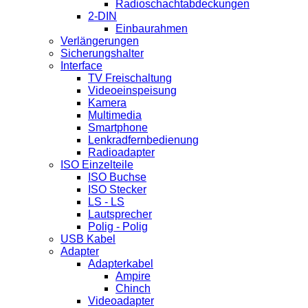
Radioschachtabdeckungen
2-DIN
Einbaurahmen
Verlängerungen
Sicherungshalter
Interface
TV Freischaltung
Videoeinspeisung
Kamera
Multimedia
Smartphone
Lenkradfernbedienung
Radioadapter
ISO Einzelteile
ISO Buchse
ISO Stecker
LS - LS
Lautsprecher
Polig - Polig
USB Kabel
Adapter
Adapterkabel
Ampire
Chinch
Videoadapter