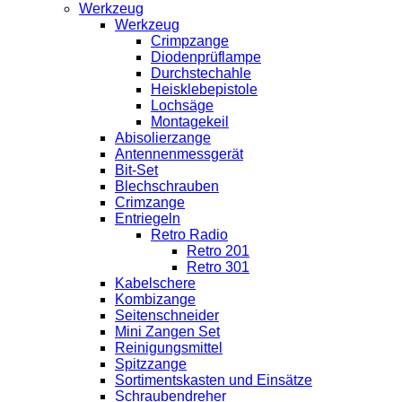
Werkzeug
Werkzeug
Crimpzange
Diodenprüflampe
Durchstechahle
Heisklebepistole
Lochsäge
Montagekeil
Abisolierzange
Antennenmessgerät
Bit-Set
Blechschrauben
Crimzange
Entriegeln
Retro Radio
Retro 201
Retro 301
Kabelschere
Kombizange
Seitenschneider
Mini Zangen Set
Reinigungsmittel
Spitzzange
Sortimentskasten und Einsätze
Schraubendreher