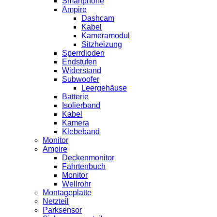
Smartphone
Ampire
Dashcam
Kabel
Kameramodul
Sitzheizung
Sperrdioden
Endstufen
Widerstand
Subwoofer
Leergehäuse
Batterie
Isolierband
Kabel
Kamera
Klebeband
Monitor
Ampire
Deckenmonitor
Fahrtenbuch
Monitor
Wellrohr
Montageplatte
Netzteil
Parksensor