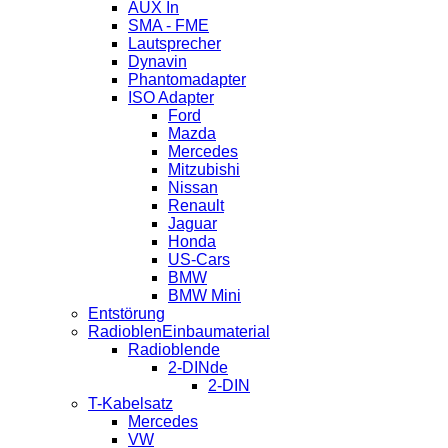
AUX In
SMA - FME
Lautsprecher
Dynavin
Phantomadapter
ISO Adapter
Ford
Mazda
Mercedes
Mitzubishi
Nissan
Renault
Jaguar
Honda
US-Cars
BMW
BMW Mini
Entstörung
RadioblenEinbaumaterial
Radioblende
2-DINde
2-DIN
T-Kabelsatz
Mercedes
VW