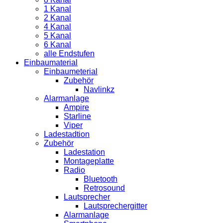
1 Kanal
2 Kanal
4 Kanal
5 Kanal
6 Kanal
alle Endstufen
Einbaumaterial
Einbaumeterial
Zubehör
Navlinkz
Alarmanlage
Ampire
Starline
Viper
Ladestadtion
Zubehör
Ladestation
Montageplatte
Radio
Bluetooth
Retrosound
Lautsprecher
Lautsprechergitter
Alarmanlage