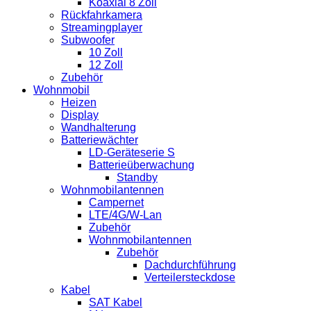
Koaxial 8 Zoll
Rückfahrkamera
Streamingplayer
Subwoofer
10 Zoll
12 Zoll
Zubehör
Wohnmobil
Heizen
Display
Wandhalterung
Batteriewächter
LD-Geräteserie S
Batterieüberwachung
Standby
Wohnmobilantennen
Campernet
LTE/4G/W-Lan
Zubehör
Wohnmobilantennen
Zubehör
Dachdurchführung
Verteilersteckdose
Kabel
SAT Kabel