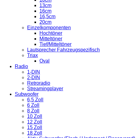
13cm
16cm
16,5cm
20cm
Einzelkomponenten
Hochtöner
Mitteltöner
Tief/Mitteltöner
Lautsprecher Fahrzeugspezifisch
Triax
Oval
Radio
1-DIN
2-DIN
Retroradio
Streamingplayer
Subwoofer
6,5 Zoll
6 Zoll
8 Zoll
10 Zoll
12 Zoll
15 Zoll
18 Zoll