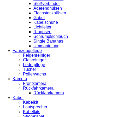
Stoßverbinder
Aderendhülsen
Flachsteckhülsen
Gabel
Kabelschuhe
Lichtleiter
Ringösen
Schrumpfschlauch
Single Bananas
Ummantelung
Fahrzeugpflege
Felgenreiniger
Glasreiniger
Lederpflege
Tücher
Polierwachs
Kamera
Frontkamera
Rückfahrkamera
Rückfahrkamera
Kabel
Kabelkit
Lautsprecher
Kabelkits
Stromkabel