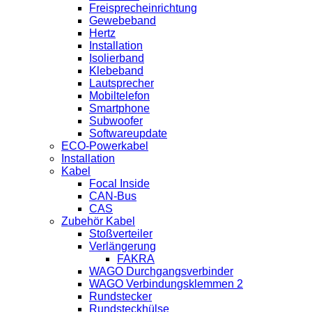
Freisprecheinrichtung
Gewebeband
Hertz
Installation
Isolierband
Klebeband
Lautsprecher
Mobiltelefon
Smartphone
Subwoofer
Softwareupdate
ECO-Powerkabel
Installation
Kabel
Focal Inside
CAN-Bus
CAS
Zubehör Kabel
Stoßverteiler
Verlängerung
FAKRA
WAGO Durchgangsverbinder
WAGO Verbindungsklemmen 2
Rundstecker
Rundsteckhülse