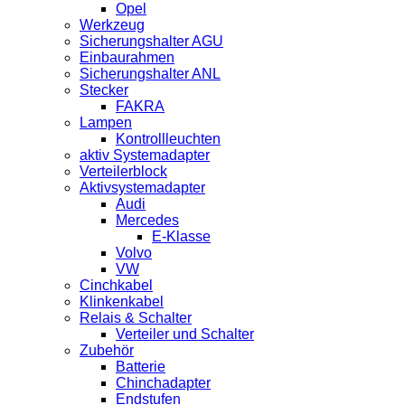
Opel
Werkzeug
Sicherungshalter AGU
Einbaurahmen
Sicherungshalter ANL
Stecker
FAKRA
Lampen
Kontrollleuchten
aktiv Systemadapter
Verteilerblock
Aktivsystemadapter
Audi
Mercedes
E-Klasse
Volvo
VW
Cinchkabel
Klinkenkabel
Relais & Schalter
Verteiler und Schalter
Zubehör
Batterie
Chinchadapter
Endstufen