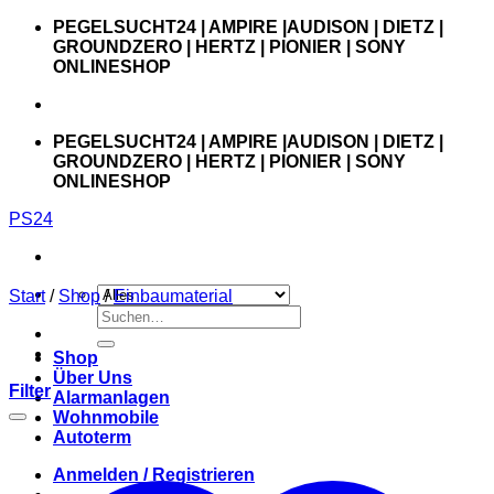
Zum
PEGELSUCHT24 | AMPIRE |AUDISON | DIETZ |
Inhalt
GROUNDZERO | HERTZ | PIONIER | SONY
springen
ONLINESHOP
PEGELSUCHT24 | AMPIRE |AUDISON | DIETZ |
GROUNDZERO | HERTZ | PIONIER | SONY
ONLINESHOP
PS24
Start
/
Shop
/
Einbaumaterial
Suchen
nach:
Shop
Über Uns
Filter
Alarmanlagen
Wohnmobile
Autoterm
Anmelden / Registrieren