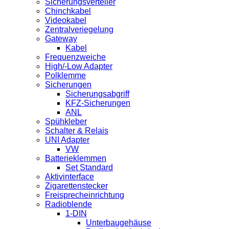
Sicherungsverteiler
Chinchkabel
Videokabel
Zentralveriegelung
Gateway
Kabel
Frequenzweiche
High/-Low Adapter
Polklemme
Sicherungen
Sicherungsabgriff
KFZ-Sicherungen
ANL
Spühkleber
Schalter & Relais
UNI Adapter
VW
Batterieklemmen
Set Standard
Aktivinterface
Zigarettenstecker
Freisprecheinrichtung
Radioblende
1-DIN
Unterbaugehäuse