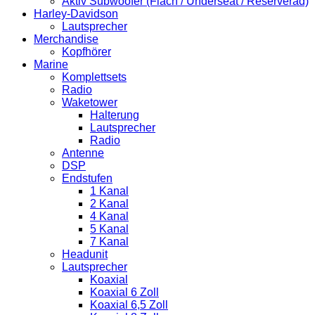
Aktiv Subwoofer (Flach / Underseat / Reserverad)
Harley-Davidson
Lautsprecher
Merchandise
Kopfhörer
Marine
Komplettsets
Radio
Waketower
Halterung
Lautsprecher
Radio
Antenne
DSP
Endstufen
1 Kanal
2 Kanal
4 Kanal
5 Kanal
7 Kanal
Headunit
Lautsprecher
Koaxial
Koaxial 6 Zoll
Koaxial 6,5 Zoll