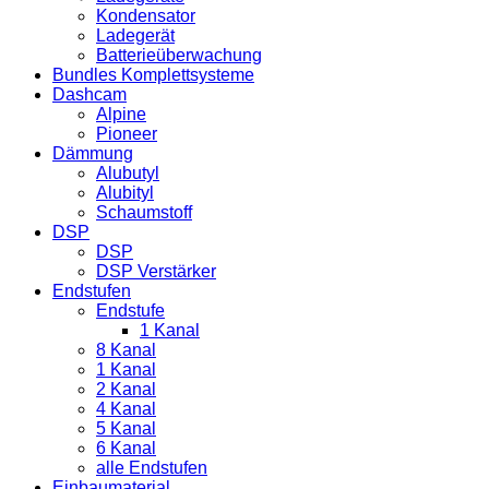
Kondensator
Ladegerät
Batterieüberwachung
Bundles Komplettsysteme
Dashcam
Alpine
Pioneer
Dämmung
Alubutyl
Alubityl
Schaumstoff
DSP
DSP
DSP Verstärker
Endstufen
Endstufe
1 Kanal
8 Kanal
1 Kanal
2 Kanal
4 Kanal
5 Kanal
6 Kanal
alle Endstufen
Einbaumaterial