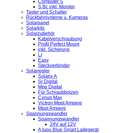
Computer S
S Bc inkl. Monitor
Taster und Schalter
Rückfahrsysteme u. Kameras
Solarpanel
Solarkits
Solarzubehör
Kabelverschraubung
Profil Perfect Mount
inkl. Sicherung
Lr
Easy
Steckverbinder
Solarregler
Solarix A
Sr Digital
Mpp Digital
Für Schraubbolzen
Cxnup Max
Victron Mppt Ampere
Mppt Ampere
Spannungswandler
Spannungswandler
24V auf 12V
A Iuou Blue Smart Ladegerät