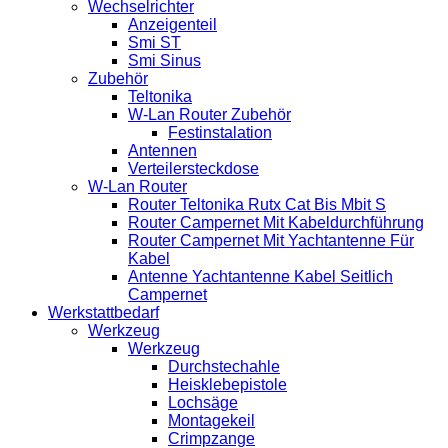
Wechselrichter
Anzeigenteil
Smi ST
Smi Sinus
Zubehör
Teltonika
W-Lan Router Zubehör
Festinstalation
Antennen
Verteilersteckdose
W-Lan Router
Router Teltonika Rutx Cat Bis Mbit S
Router Campernet Mit Kabeldurchführung
Router Campernet Mit Yachtantenne Für
Kabel
Antenne Yachtantenne Kabel Seitlich
Campernet
Werkstattbedarf
Werkzeug
Werkzeug
Durchstechahle
Heisklebepistole
Lochsäge
Montagekeil
Crimpzange