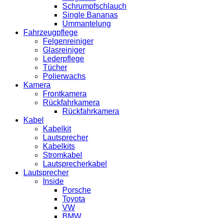
Schrumpfschlauch
Single Bananas
Ummantelung
Fahrzeugpflege
Felgenreiniger
Glasreiniger
Lederpflege
Tücher
Polierwachs
Kamera
Frontkamera
Rückfahrkamera
Rückfahrkamera
Kabel
Kabelkit
Lautsprecher
Kabelkits
Stromkabel
Lautsprecherkabel
Lautsprecher
Inside
Porsche
Toyota
VW
BMW