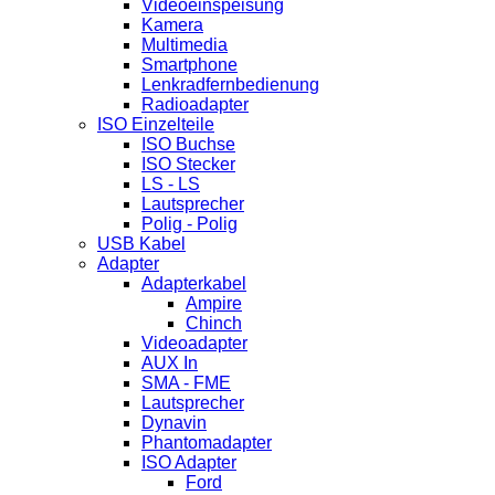
Videoeinspeisung
Kamera
Multimedia
Smartphone
Lenkradfernbedienung
Radioadapter
ISO Einzelteile
ISO Buchse
ISO Stecker
LS - LS
Lautsprecher
Polig - Polig
USB Kabel
Adapter
Adapterkabel
Ampire
Chinch
Videoadapter
AUX In
SMA - FME
Lautsprecher
Dynavin
Phantomadapter
ISO Adapter
Ford