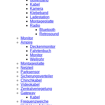
Isolierband
Kabel
Kamera
Klebeband
Ladestation
Montageplatte
Radio
Bluetooth
Retrosound
Monitor
Ampire
Deckenmonitor
Fahrtenbuch
Monitor
Wellrohr
Montageplatte
Netzteil
Parksensor
Sicherungsverteiler
Chinchkabel
Videokabel
Zentralveriegelung
Gateway
Kabel
Frequenzweiche