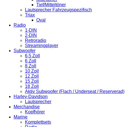
Tief/Mitteltöner
Lautsprecher Fahrzeugspezifisch
Triax
Oval
Radio
1-DIN
2-DIN
Retroradio
Streamingplayer
Subwoofer
6,5 Zoll
6 Zoll
8 Zoll
10 Zoll
12 Zoll
15 Zoll
18 Zoll
Aktiv Subwoofer (Flach / Underseat / Reserverad)
Harley-Davidson
Lautsprecher
Merchandise
Kopfhörer
Marine
Komplettsets