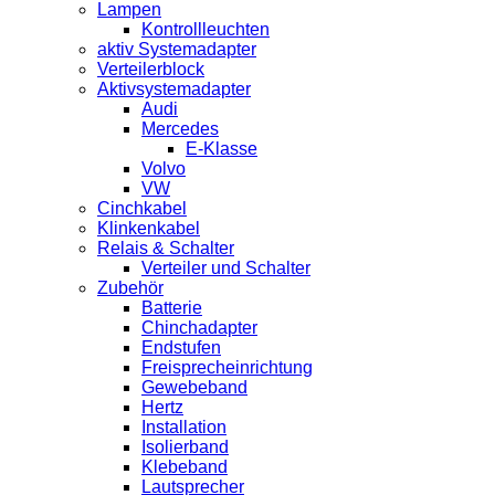
Lampen
Kontrollleuchten
aktiv Systemadapter
Verteilerblock
Aktivsystemadapter
Audi
Mercedes
E-Klasse
Volvo
VW
Cinchkabel
Klinkenkabel
Relais & Schalter
Verteiler und Schalter
Zubehör
Batterie
Chinchadapter
Endstufen
Freisprecheinrichtung
Gewebeband
Hertz
Installation
Isolierband
Klebeband
Lautsprecher