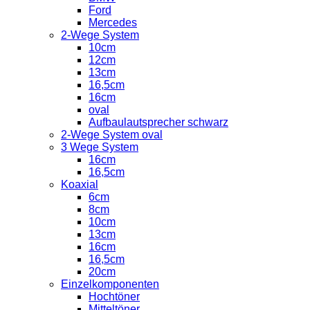
Ford
Mercedes
2-Wege System
10cm
12cm
13cm
16,5cm
16cm
oval
Aufbaulautsprecher schwarz
2-Wege System oval
3 Wege System
16cm
16,5cm
Koaxial
6cm
8cm
10cm
13cm
16cm
16,5cm
20cm
Einzelkomponenten
Hochtöner
Mitteltöner