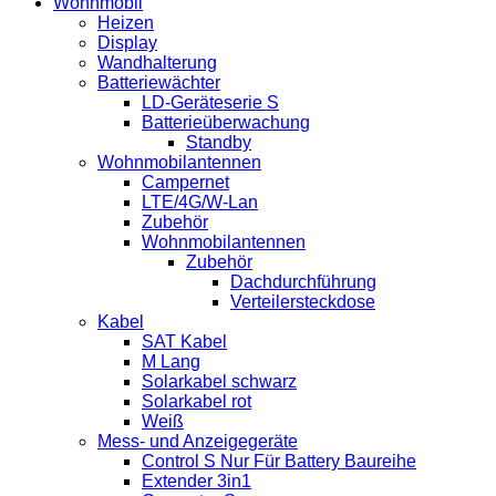
Wohnmobil
Heizen
Display
Wandhalterung
Batteriewächter
LD-Geräteserie S
Batterieüberwachung
Standby
Wohnmobilantennen
Campernet
LTE/4G/W-Lan
Zubehör
Wohnmobilantennen
Zubehör
Dachdurchführung
Verteilersteckdose
Kabel
SAT Kabel
M Lang
Solarkabel schwarz
Solarkabel rot
Weiß
Mess- und Anzeigegeräte
Control S Nur Für Battery Baureihe
Extender 3in1