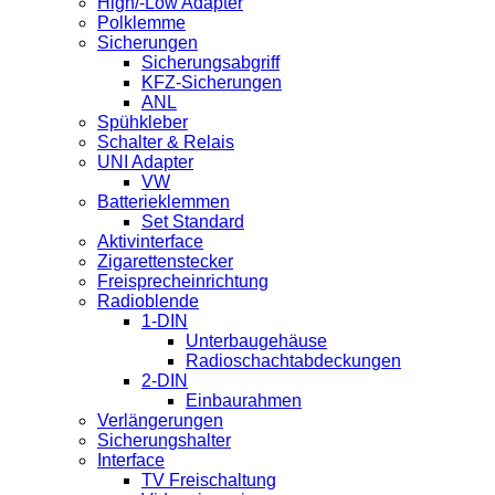
High/-Low Adapter
Polklemme
Sicherungen
Sicherungsabgriff
KFZ-Sicherungen
ANL
Spühkleber
Schalter & Relais
UNI Adapter
VW
Batterieklemmen
Set Standard
Aktivinterface
Zigarettenstecker
Freisprecheinrichtung
Radioblende
1-DIN
Unterbaugehäuse
Radioschachtabdeckungen
2-DIN
Einbaurahmen
Verlängerungen
Sicherungshalter
Interface
TV Freischaltung