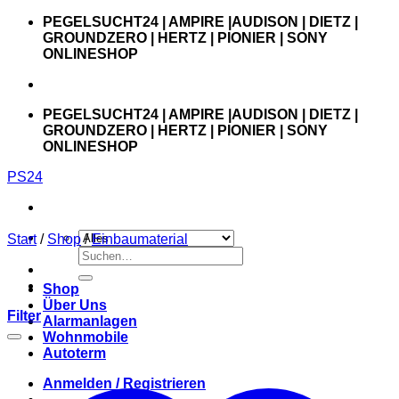
Zum
PEGELSUCHT24 | AMPIRE |AUDISON | DIETZ |
Inhalt
GROUNDZERO | HERTZ | PIONIER | SONY
springen
ONLINESHOP
PEGELSUCHT24 | AMPIRE |AUDISON | DIETZ |
GROUNDZERO | HERTZ | PIONIER | SONY
ONLINESHOP
PS24
Start
/
Shop
/
Einbaumaterial
Suchen
nach:
Shop
Über Uns
Filter
Alarmanlagen
Wohnmobile
Autoterm
Anmelden / Registrieren