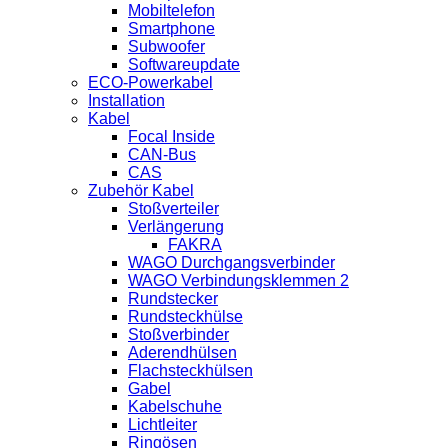
Mobiltelefon
Smartphone
Subwoofer
Softwareupdate
ECO-Powerkabel
Installation
Kabel
Focal Inside
CAN-Bus
CAS
Zubehör Kabel
Stoßverteiler
Verlängerung
FAKRA
WAGO Durchgangsverbinder
WAGO Verbindungsklemmen 2
Rundstecker
Rundsteckhülse
Stoßverbinder
Aderendhülsen
Flachsteckhülsen
Gabel
Kabelschuhe
Lichtleiter
Ringösen