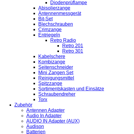
Diodenprüflampe
Abisolierzange
Antennenmessgerät
Bit-Set
Blechschrauben
Crimzange
Entriegeln
Retro Radio
Retro 201
Retro 301
Kabelschere
Kombizange
Seitenschneider
Mini Zangen Set
Reinigungsmittel
Spitzzange
Sortimentskasten und Einsätze
Schraubendreher
Torx
Zubehör
Antennen Adapter
Audio In Adapter
AUDIO IN Adapter (AUX)
Audison
Batterien