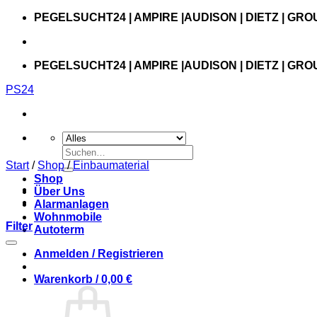
Zum
PEGELSUCHT24 | AMPIRE |AUDISON | DIETZ | GRO
Inhalt
springen
PEGELSUCHT24 | AMPIRE |AUDISON | DIETZ | GRO
PS24
Suchen
nach:
Start
/
Shop
/
Einbaumaterial
Shop
Über Uns
Alarmanlagen
Wohnmobile
Filter
Autoterm
Anmelden / Registrieren
Warenkorb /
0,00
€