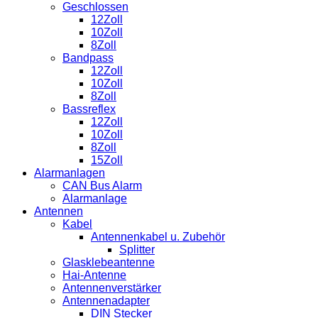
Menge
Geschlossen
12Zoll
10Zoll
8Zoll
Bandpass
12Zoll
10Zoll
8Zoll
Bassreflex
12Zoll
10Zoll
8Zoll
15Zoll
Alarmanlagen
CAN Bus Alarm
Alarmanlage
Antennen
Kabel
Antennenkabel u. Zubehör
Splitter
Glasklebeantenne
Hai-Antenne
Antennenverstärker
Antennenadapter
DIN Stecker