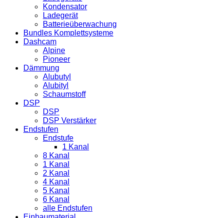
Kondensator
Ladegerät
Batterieüberwachung
Bundles Komplettsysteme
Dashcam
Alpine
Pioneer
Dämmung
Alubutyl
Alubityl
Schaumstoff
DSP
DSP
DSP Verstärker
Endstufen
Endstufe
1 Kanal
8 Kanal
1 Kanal
2 Kanal
4 Kanal
5 Kanal
6 Kanal
alle Endstufen
Einbaumaterial