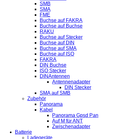
SMB
SMA
FME
Buchse auf FAKRA
Buchse auf Buchse
RAKU
Buchse auf Stecker
Buchse auf DIN
Buchse auf SMA
Buchse auf ISO
FAKRA
DIN Buchse
ISO Stecker
DINAntennen
Antennenadapter
DIN Stecker
SMA auf SMB
Zubehör
Panorama
Kabel
Panorama Gpsd Pan
Auf M für ANT
Zwischenadapter
Batterie
Ladegeräte