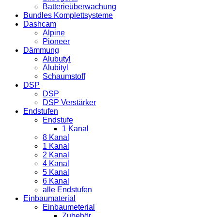
Batterieüberwachung
Bundles Komplettsysteme
Dashcam
Alpine
Pioneer
Dämmung
Alubutyl
Alubityl
Schaumstoff
DSP
DSP
DSP Verstärker
Endstufen
Endstufe
1 Kanal
8 Kanal
1 Kanal
2 Kanal
4 Kanal
5 Kanal
6 Kanal
alle Endstufen
Einbaumaterial
Einbaumeterial
Zubehör