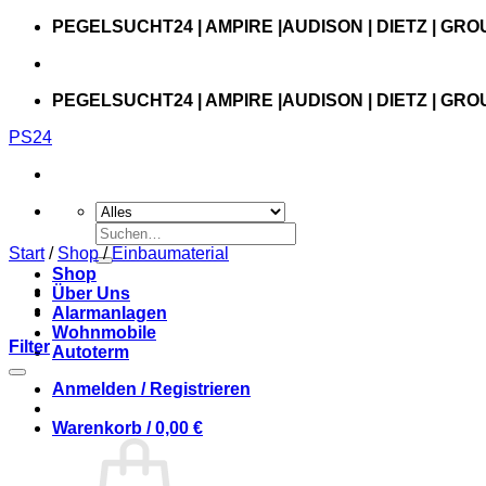
Zum
PEGELSUCHT24 | AMPIRE |AUDISON | DIETZ | GRO
Inhalt
springen
PEGELSUCHT24 | AMPIRE |AUDISON | DIETZ | GRO
PS24
Suchen
nach:
Start
/
Shop
/
Einbaumaterial
Shop
Über Uns
Alarmanlagen
Wohnmobile
Filter
Autoterm
Anmelden / Registrieren
Warenkorb /
0,00
€