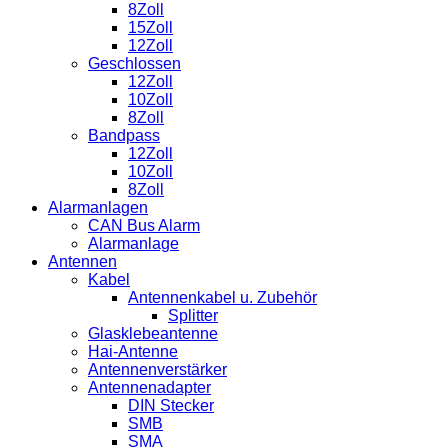
Zubehör
8Zoll
Menge
15Zoll
12Zoll
Geschlossen
12Zoll
10Zoll
8Zoll
Bandpass
12Zoll
10Zoll
8Zoll
Alarmanlagen
CAN Bus Alarm
Alarmanlage
Antennen
Kabel
Antennenkabel u. Zubehör
Splitter
Glasklebeantenne
Hai-Antenne
Antennenverstärker
Antennenadapter
DIN Stecker
SMB
SMA