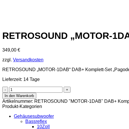
RETROSOUND „MOTOR-1DAB“
349,00
€
zzgl.
Versandkosten
RETROSOUND „MOTOR-1DAB“ DAB+ Komplett-Set „Pagode“
Lieferzeit: 14 Tage
RETROSOUND
"MOTOR-
In den Warenkorb
1DAB"
Artikelnummer:
RETROSOUND "MOTOR-1DAB" DAB+ Komplett
DAB+
Produkt-Kategorien
Komplett-
Set
Gehäusesubwoofer
"Pagode"
Bassreflex
mit
10Zoll