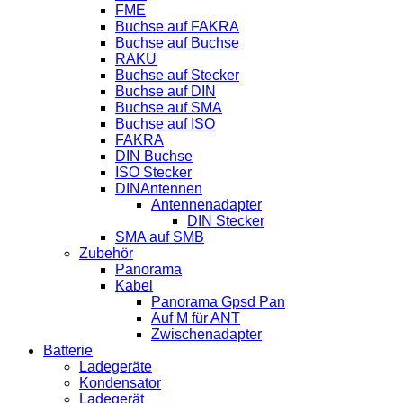
FME
Buchse auf FAKRA
Buchse auf Buchse
RAKU
Buchse auf Stecker
Buchse auf DIN
Buchse auf SMA
Buchse auf ISO
FAKRA
DIN Buchse
ISO Stecker
DINAntennen
Antennenadapter
DIN Stecker
SMA auf SMB
Zubehör
Panorama
Kabel
Panorama Gpsd Pan
Auf M für ANT
Zwischenadapter
Batterie
Ladegeräte
Kondensator
Ladegerät