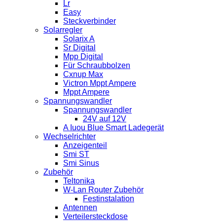
Lr
Easy
Steckverbinder
Solarregler
Solarix A
Sr Digital
Mpp Digital
Für Schraubbolzen
Cxnup Max
Victron Mppt Ampere
Mppt Ampere
Spannungswandler
Spannungswandler
24V auf 12V
A Iuou Blue Smart Ladegerät
Wechselrichter
Anzeigenteil
Smi ST
Smi Sinus
Zubehör
Teltonika
W-Lan Router Zubehör
Festinstalation
Antennen
Verteilersteckdose