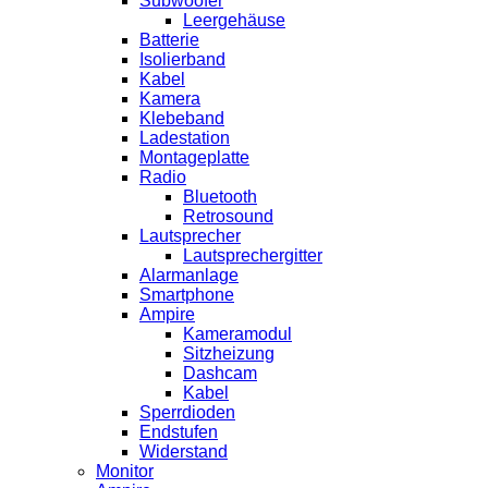
Subwoofer
Leergehäuse
Batterie
Isolierband
Kabel
Kamera
Klebeband
Ladestation
Montageplatte
Radio
Bluetooth
Retrosound
Lautsprecher
Lautsprechergitter
Alarmanlage
Smartphone
Ampire
Kameramodul
Sitzheizung
Dashcam
Kabel
Sperrdioden
Endstufen
Widerstand
Monitor