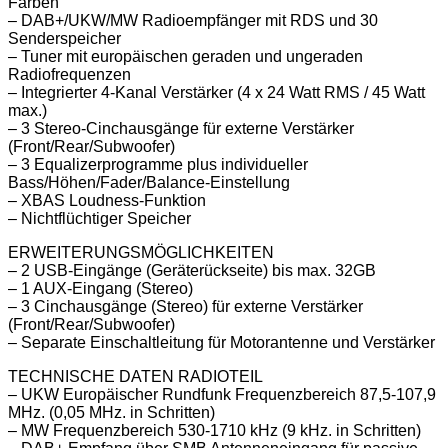
Farben
– DAB+/UKW/MW Radioempfänger mit RDS und 30
Senderspeicher
– Tuner mit europäischen geraden und ungeraden
Radiofrequenzen
– Integrierter 4-Kanal Verstärker (4 x 24 Watt RMS / 45 Watt
max.)
– 3 Stereo-Cinchausgänge für externe Verstärker
(Front/Rear/Subwoofer)
– 3 Equalizerprogramme plus individueller
Bass/Höhen/Fader/Balance-Einstellung
– XBAS Loudness-Funktion
– Nichtflüchtiger Speicher
ERWEITERUNGSMÖGLICHKEITEN
– 2 USB-Eingänge (Geräterückseite) bis max. 32GB
– 1 AUX-Eingang (Stereo)
– 3 Cinchausgänge (Stereo) für externe Verstärker
(Front/Rear/Subwoofer)
– Separate Einschaltleitung für Motorantenne und Verstärker
TECHNISCHE DATEN RADIOTEIL
– UKW Europäischer Rundfunk Frequenzbereich 87,5-107,9
MHz. (0,05 MHz. in Schritten)
– MW Frequenzbereich 530-1710 kHz (9 kHz. in Schritten)