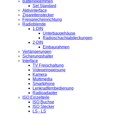
Batterieklemmen
Set Standard
Aktivinterface
Zigarettenstecker
Freisprecheinrichtung
Radioblende
1-DIN
Unterbaugehäuse
Radioschachtabdeckungen
2-DIN
Einbaurahmen
Verlängerungen
Sicherungshalter
Interface
TV Freischaltung
Videoeinspeisung
Kamera
Multimedia
Smartphone
Lenkradfernbedienung
Radioadapter
ISO Einzelteile
ISO Buchse
ISO Stecker
LS - LS