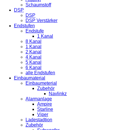
Schaumstoff
DSP
DSP
DSP Verstärker
Endstufen
Endstufe
1 Kanal
8 Kanal
1 Kanal
2 Kanal
4 Kanal
5 Kanal
6 Kanal
alle Endstufen
Einbaumaterial
Einbaumeterial
Zubehör
Navlinkz
Alarmanlage
Ampire
Starline
Viper
Ladestadtion
Zubehör