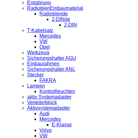
Entstörung
RadioblenEinbaumaterial
Radioblende
2-DINde
2-DIN
T-Kabelsatz
Mercedes
VW
Opel
Werkzeug
Sicherungshalter AGU
Einbaurahmen
Sicherungshalter ANL
Stecker
FAKRA
Lampen
Kontrollleuchten
aktiv Systemadapter
Verteilerblock
Aktivsystemadapter
Audi
Mercedes
E-Klasse
Volvo
VW