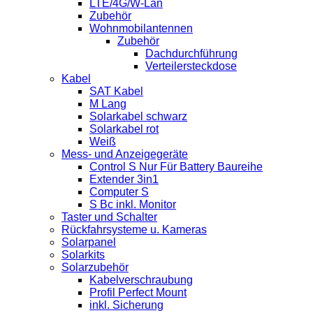
LTE/4G/W-Lan
Zubehör
Wohnmobilantennen
Zubehör
Dachdurchführung
Verteilersteckdose
Kabel
SAT Kabel
M Lang
Solarkabel schwarz
Solarkabel rot
Weiß
Mess- und Anzeigegeräte
Control S Nur Für Battery Baureihe
Extender 3in1
Computer S
S Bc inkl. Monitor
Taster und Schalter
Rückfahrsysteme u. Kameras
Solarpanel
Solarkits
Solarzubehör
Kabelverschraubung
Profil Perfect Mount
inkl. Sicherung