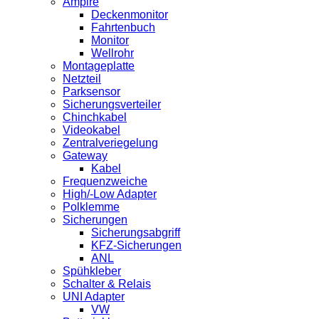
Ampire
Deckenmonitor
Fahrtenbuch
Monitor
Wellrohr
Montageplatte
Netzteil
Parksensor
Sicherungsverteiler
Chinchkabel
Videokabel
Zentralveriegelung
Gateway
Kabel
Frequenzweiche
High/-Low Adapter
Polklemme
Sicherungen
Sicherungsabgriff
KFZ-Sicherungen
ANL
Spühkleber
Schalter & Relais
UNI Adapter
VW