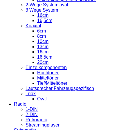
2-Wege System oval
3 Wege System
16cm
16,5cm
Koaxial
6cm
8cm
10cm
13cm
16cm
16,5cm
20cm
Einzelkomponenten
Hochtöner
Mitteltöner
Tief/Mitteltöner
Lautsprecher Fahrzeugspezifisch
Triax
Oval
Radio
1-DIN
2-DIN
Retroradio
Streamingplayer