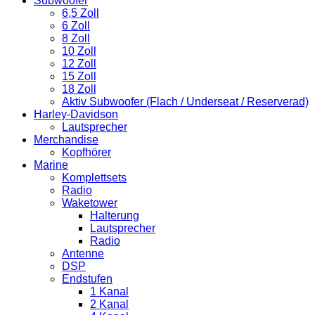
Subwoofer
6,5 Zoll
6 Zoll
8 Zoll
10 Zoll
12 Zoll
15 Zoll
18 Zoll
Aktiv Subwoofer (Flach / Underseat / Reserverad)
Harley-Davidson
Lautsprecher
Merchandise
Kopfhörer
Marine
Komplettsets
Radio
Waketower
Halterung
Lautsprecher
Radio
Antenne
DSP
Endstufen
1 Kanal
2 Kanal