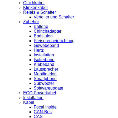
Cinchkabel
Klinkenkabel
Relais & Schalter
Verteiler und Schalter
Zubehör
Batterie
Chinchadapter
Endstufen
Freisprecheinrichtung
Gewebeband
Hertz
Installation
Isolierband
Klebeband
Lautsprecher
Mobiltelefon
Smartphone
Subwoofer
Softwareupdate
ECO-Powerkabel
Installation
Kabel
Focal Inside
CAN-Bus
CAS