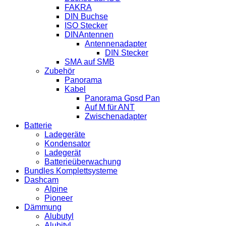
FAKRA
DIN Buchse
ISO Stecker
DINAntennen
Antennenadapter
DIN Stecker
SMA auf SMB
Zubehör
Panorama
Kabel
Panorama Gpsd Pan
Auf M für ANT
Zwischenadapter
Batterie
Ladegeräte
Kondensator
Ladegerät
Batterieüberwachung
Bundles Komplettsysteme
Dashcam
Alpine
Pioneer
Dämmung
Alubutyl
Alubityl