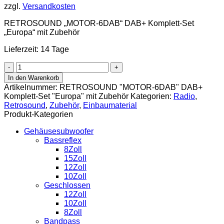
zzgl.
Versandkosten
RETROSOUND „MOTOR-6DAB“ DAB+ Komplett-Set
„Europa“ mit Zubehör
Lieferzeit: 14 Tage
RETROSOUND
"MOTOR-
In den Warenkorb
6DAB"
Artikelnummer:
RETROSOUND "MOTOR-6DAB" DAB+
DAB+
Komplett-Set "Europa" mit Zubehör
Kategorien:
Radio
,
Komplett-
Retrosound
,
Zubehör
,
Einbaumaterial
Set
Produkt-Kategorien
"Europa"
mit
Gehäusesubwoofer
Zubehör
Bassreflex
Menge
8Zoll
15Zoll
12Zoll
10Zoll
Geschlossen
12Zoll
10Zoll
8Zoll
Bandpass