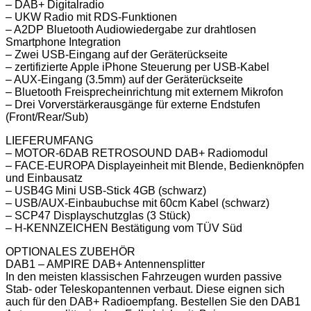
– DAB+ Digitalradio
– UKW Radio mit RDS-Funktionen
– A2DP Bluetooth Audiowiedergabe zur drahtlosen
Smartphone Integration
– Zwei USB-Eingang auf der Geräterückseite
– zertifizierte Apple iPhone Steuerung per USB-Kabel
– AUX-Eingang (3.5mm) auf der Geräterückseite
– Bluetooth Freisprecheinrichtung mit externem Mikrofon
– Drei Vorverstärkerausgänge für externe Endstufen
(Front/Rear/Sub)
LIEFERUMFANG
– MOTOR-6DAB RETROSOUND DAB+ Radiomodul
– FACE-EUROPA Displayeinheit mit Blende, Bedienknöpfen
und Einbausatz
– USB4G Mini USB-Stick 4GB (schwarz)
– USB/AUX-Einbaubuchse mit 60cm Kabel (schwarz)
– SCP47 Displayschutzglas (3 Stück)
– H-KENNZEICHEN Bestätigung vom TÜV Süd
OPTIONALES ZUBEHÖR
DAB1 – AMPIRE DAB+ Antennensplitter
In den meisten klassischen Fahrzeugen wurden passive
Stab- oder Teleskopantennen verbaut. Diese eignen sich
auch für den DAB+ Radioempfang. Bestellen Sie den DAB1