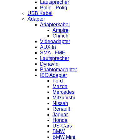
Lautsprecher
Polig - Polig
USB Kabel
Adapter
Adapterkabel
Ampire
Chinch
Videoadapter
AUX In
SMA - FME
Lautsprecher
Dynavin
Phantomadapter
ISO Adapter
Ford
Mazda
Mercedes
Mitzubishi
Nissan
Renault
Jaguar
Honda
US-Cars
BMW
BMW Mini