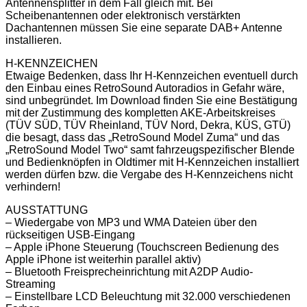
Antennensplitter in dem Fall gleich mit. Bei
Scheibenantennen oder elektronisch verstärkten
Dachantennen müssen Sie eine separate DAB+ Antenne
installieren.
H-KENNZEICHEN
Etwaige Bedenken, dass Ihr H-Kennzeichen eventuell durch
den Einbau eines RetroSound Autoradios in Gefahr wäre,
sind unbegründet. Im Download finden Sie eine Bestätigung
mit der Zustimmung des kompletten AKE-Arbeitskreises
(TÜV SÜD, TÜV Rheinland, TÜV Nord, Dekra, KÜS, GTÜ)
die besagt, dass das „RetroSound Model Zuma“ und das
„RetroSound Model Two“ samt fahrzeugspezifischer Blende
und Bedienknöpfen in Oldtimer mit H-Kennzeichen installiert
werden dürfen bzw. die Vergabe des H-Kennzeichens nicht
verhindern!
AUSSTATTUNG
– Wiedergabe von MP3 und WMA Dateien über den
rückseitigen USB-Eingang
– Apple iPhone Steuerung (Touchscreen Bedienung des
Apple iPhone ist weiterhin parallel aktiv)
– Bluetooth Freisprecheinrichtung mit A2DP Audio-
Streaming
– Einstellbare LCD Beleuchtung mit 32.000 verschiedenen