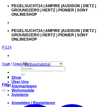
Zum
PEGELSUCHT24 | AMPIRE |AUDISON | DIETZ |
Inhalt
GROUNDZERO | HERTZ | PIONIER | SONY
springen
ONLINESHOP
PEGELSUCHT24 | AMPIRE |AUDISON | DIETZ |
GROUNDZERO | HERTZ | PIONIER | SONY
ONLINESHOP
PS24
Start
/
Shop
/
Einbaumaterial
Suchen
nach:
Shop
Über Uns
Filter
Alarmanlagen
Wohnmobile
Autoterm
Anmelden / Registrieren