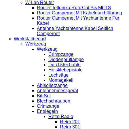
W-Lan Router
Router Teltonika Rutx Cat Bis Mbit S
Router Campernet Mit Kabeldurchführung
Router Campernet Mit Yachtantenne Für
Kabel
Antenne Yachtantenne Kabel Seitlich
Campernet
Werkstattbedarf
Werkzeug
Werkzeug
Crimpzange
Diodenprüflampe
Durchstechahle
Heisklebepistole
Lochsäge
Montagekeil
Abisolierzange
Antennenmessgerät
Bit-Set
Blechschrauben
Crimzange
Entriegeln
Retro Radio
Retro 201
Retro 301