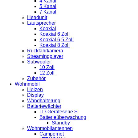
4 Kanal
5 Kanal
7 Kanal
Headunit
Lautsprecher
Koaxial
Koaxial 6 Zoll
Koaxial 6,5 Zoll
Koaxial 8 Zoll
Rückfahrkamera
Streamingplayer
Subwoofer
10 Zoll
12 Zoll
Zubehör
Wohnmobil
Heizen
Display
Wandhalterung
Batteriewächter
LD-Geräteserie S
Batterieüberwachung
Standby
Wohnmobilantennen
Campernet