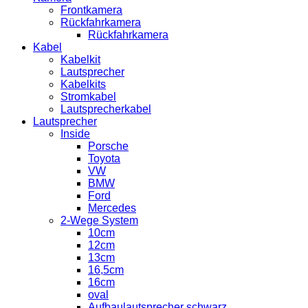
Frontkamera
Rückfahrkamera
Rückfahrkamera
Kabel
Kabelkit
Lautsprecher
Kabelkits
Stromkabel
Lautsprecherkabel
Lautsprecher
Inside
Porsche
Toyota
VW
BMW
Ford
Mercedes
2-Wege System
10cm
12cm
13cm
16,5cm
16cm
oval
Aufbaulautsprecher schwarz