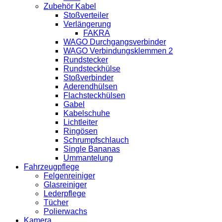
Zubehör Kabel
Stoßverteiler
Verlängerung
FAKRA
WAGO Durchgangsverbinder
WAGO Verbindungsklemmen 2
Rundstecker
Rundsteckhülse
Stoßverbinder
Aderendhülsen
Flachsteckhülsen
Gabel
Kabelschuhe
Lichtleiter
Ringösen
Schrumpfschlauch
Single Bananas
Ummantelung
Fahrzeugpflege
Felgenreiniger
Glasreiniger
Lederpflege
Tücher
Polierwachs
Kamera