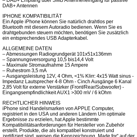
– DAB+ Empfang über SMB Antenneneingang für passive
DAB+ Antennen
IPHONE KOMPATIBILITÄT
Ein Apple iPhone können Sie natürlich drahtlos per
Bluetooth mit diesem Autoradio bedienen. Wenn Sie es
drahtgebunden steuern möchten, benötigen Sie zusätzlich
ein entsprechendes USB Adapterkabel.
ALLGEMEINE DATEN
– Abmessungen Radiogrundgerät 101x51x136mm
– Spannungsversorgung 10,5 bis14,4 Volt
– Maximale Stromaufnahme 15 Ampere
– Ruhestrom 3,5 mA
– Ausgangsleistung 12V, 4 Ohm, <1% Klirr: 4x15 Watt sinus -
Impedanz Lautsprecher 4-8 Ohm - Cinch Ausgänge 6 Kanal
2,85 Volt für externe Verstärker (Front/Rear/Subwoofer) -
Eingangsempfindlichkeit AUX1 >300 mV / 6 kOhm
RECHTLICHER HINWEIS
iPhone sind Handelsmarken von APPLE Computer,
registriert in den USA und anderen Ländern Um optimale
Ergebnisse zu erzielen, hat Apple bestimmte
Kompatibilitätsanforderungen für Hersteller von Zubehör
erstellt. Produkte, die als kompatibel konstruiert und
zertifiziert sind, weisen die Kennzeichnung „Made for“ auf der