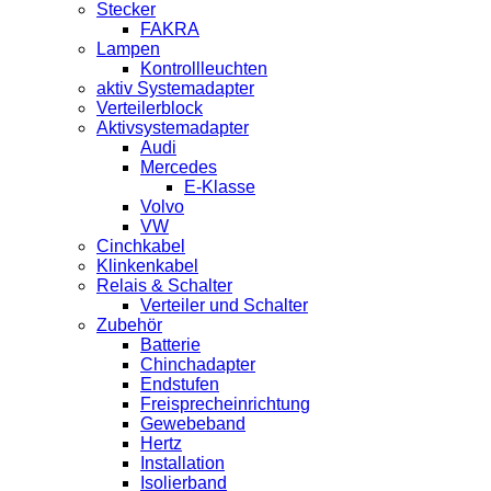
Stecker
FAKRA
Lampen
Kontrollleuchten
aktiv Systemadapter
Verteilerblock
Aktivsystemadapter
Audi
Mercedes
E-Klasse
Volvo
VW
Cinchkabel
Klinkenkabel
Relais & Schalter
Verteiler und Schalter
Zubehör
Batterie
Chinchadapter
Endstufen
Freisprecheinrichtung
Gewebeband
Hertz
Installation
Isolierband