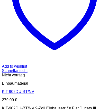
Add to wishlist
Schnellansicht
Nicht vorrätig
Einbaumaterial
KIT-902DU-BT/NV
279,00
€
KIT-902DU-BT/NV 9-Zoll Einbausatz für Fiat Ducato III,