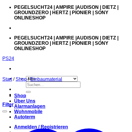
Zum
PEGELSUCHT24 | AMPIRE |AUDISON | DIETZ |
Inhalt
GROUNDZERO | HERTZ | PIONIER | SONY
springen
ONLINESHOP
PEGELSUCHT24 | AMPIRE |AUDISON | DIETZ |
GROUNDZERO | HERTZ | PIONIER | SONY
ONLINESHOP
PS24
Start
/
Shop
/
Einbaumaterial
Suchen
nach:
Shop
Über Uns
Filter
Alarmanlagen
Wohnmobile
Autoterm
Anmelden / Registrieren