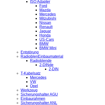
ISO Adapter
Ford
Mazda
Mercedes
Mitzubishi
Nissan
Renault
Jaguar
Honda
US-Cars
BMW
BMW Mini
Entstörung
RadioblenEinbaumaterial
Radioblende
2-DINde
2-DIN
T-Kabelsatz
Mercedes
VW
Opel
Werkzeug
Sicherungshalter AGU
Einbaurahmen
Sicherungshalter ANL