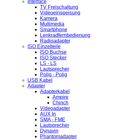
Interface
TV Freischaltung
Videoeinspeisung
Kamera
Multimedia
Smartphone
Lenkradfernbedienung
Radioadapter
ISO Einzelteile
ISO Buchse
ISO Stecker
LS - LS
Lautsprecher
Polig - Polig
USB Kabel
Adapter
Adapterkabel
Ampire
Chinch
Videoadapter
AUX In
SMA - FME
Lautsprecher
Dynavin
Phantomadapter