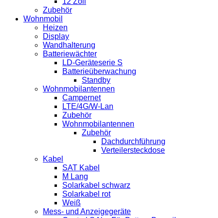
12 Zoll
Zubehör
Wohnmobil
Heizen
Display
Wandhalterung
Batteriewächter
LD-Geräteserie S
Batterieüberwachung
Standby
Wohnmobilantennen
Campernet
LTE/4G/W-Lan
Zubehör
Wohnmobilantennen
Zubehör
Dachdurchführung
Verteilersteckdose
Kabel
SAT Kabel
M Lang
Solarkabel schwarz
Solarkabel rot
Weiß
Mess- und Anzeigegeräte