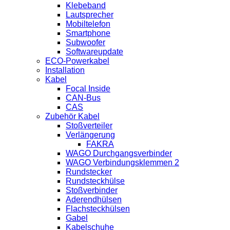
Klebeband
Lautsprecher
Mobiltelefon
Smartphone
Subwoofer
Softwareupdate
ECO-Powerkabel
Installation
Kabel
Focal Inside
CAN-Bus
CAS
Zubehör Kabel
Stoßverteiler
Verlängerung
FAKRA
WAGO Durchgangsverbinder
WAGO Verbindungsklemmen 2
Rundstecker
Rundsteckhülse
Stoßverbinder
Aderendhülsen
Flachsteckhülsen
Gabel
Kabelschuhe