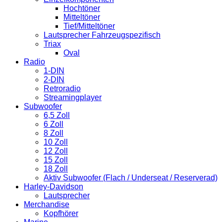
Hochtöner
Mitteltöner
Tief/Mitteltöner
Lautsprecher Fahrzeugspezifisch
Triax
Oval
Radio
1-DIN
2-DIN
Retroradio
Streamingplayer
Subwoofer
6,5 Zoll
6 Zoll
8 Zoll
10 Zoll
12 Zoll
15 Zoll
18 Zoll
Aktiv Subwoofer (Flach / Underseat / Reserverad)
Harley-Davidson
Lautsprecher
Merchandise
Kopfhörer