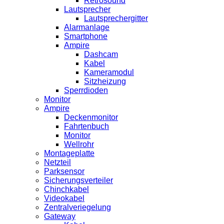
Retrosound
Lautsprecher
Lautsprechergitter
Alarmanlage
Smartphone
Ampire
Dashcam
Kabel
Kameramodul
Sitzheizung
Sperrdioden
Monitor
Ampire
Deckenmonitor
Fahrtenbuch
Monitor
Wellrohr
Montageplatte
Netzteil
Parksensor
Sicherungsverteiler
Chinchkabel
Videokabel
Zentralveriegelung
Gateway