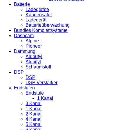
Batterie
Ladegeräte
Kondensator
Ladegerät
Batterieüberwachung
Bundles Komplettsysteme
Dashcam
Alpine
Pioneer
Dämmung
Alubutyl
Alubityl
Schaumstoff
DSP
DSP
DSP Verstärker
Endstufen
Endstufe
1 Kanal
8 Kanal
1 Kanal
2 Kanal
4 Kanal
5 Kanal
6 Kanal