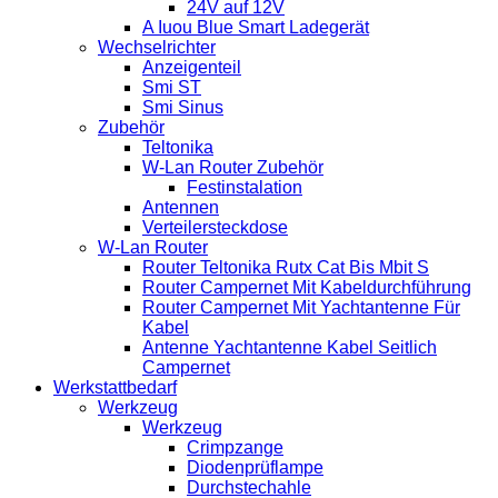
24V auf 12V
A Iuou Blue Smart Ladegerät
Wechselrichter
Anzeigenteil
Smi ST
Smi Sinus
Zubehör
Teltonika
W-Lan Router Zubehör
Festinstalation
Antennen
Verteilersteckdose
W-Lan Router
Router Teltonika Rutx Cat Bis Mbit S
Router Campernet Mit Kabeldurchführung
Router Campernet Mit Yachtantenne Für
Kabel
Antenne Yachtantenne Kabel Seitlich
Campernet
Werkstattbedarf
Werkzeug
Werkzeug
Crimpzange
Diodenprüflampe
Durchstechahle