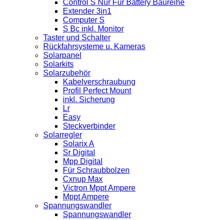
Control S Nur Für Battery Baureihe
Extender 3in1
Computer S
S Bc inkl. Monitor
Taster und Schalter
Rückfahrsysteme u. Kameras
Solarpanel
Solarkits
Solarzubehör
Kabelverschraubung
Profil Perfect Mount
inkl. Sicherung
Lr
Easy
Steckverbinder
Solarregler
Solarix A
Sr Digital
Mpp Digital
Für Schraubbolzen
Cxnup Max
Victron Mppt Ampere
Mppt Ampere
Spannungswandler
Spannungswandler