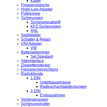
Kabel
Frequenzweiche
High/-Low Adapter
Polklemme
Sicherungen
Sicherungsabgriff
KFZ-Sicherungen
ANL
Spühkleber
Schalter & Relais
UNI Adapter
VW
Batterieklemmen
Set Standard
Aktivinterface
Zigarettenstecker
Freisprecheinrichtung
Radioblende
1-DIN
Unterbaugehäuse
Radioschachtabdeckungen
2-DIN
Einbaurahmen
Verlängerungen
Sicherungshalter