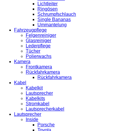
Lichtleiter
Ringösen
Schrumpfschlauch
Single Bananas
Ummantelung
Fahrzeugpflege
Felgenreiniger
Glasreiniger
Lederpflege
Tücher
Polierwachs
Kamera
Frontkamera
Rückfahrkamera
Rückfahrkamera
Kabel
Kabelkit
Lautsprecher
Kabelkits
Stromkabel
Lautsprecherkabel
Lautsprecher
Inside
Porsche
Toyota