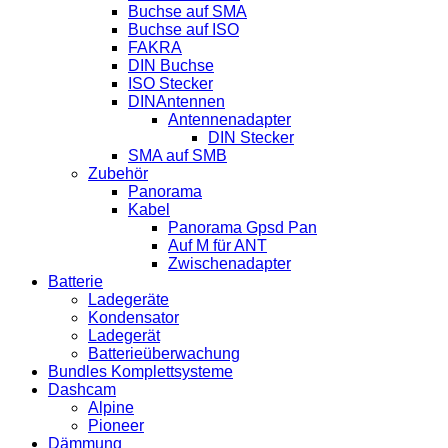
Buchse auf SMA
Buchse auf ISO
FAKRA
DIN Buchse
ISO Stecker
DINAntennen
Antennenadapter
DIN Stecker
SMA auf SMB
Zubehör
Panorama
Kabel
Panorama Gpsd Pan
Auf M für ANT
Zwischenadapter
Batterie
Ladegeräte
Kondensator
Ladegerät
Batterieüberwachung
Bundles Komplettsysteme
Dashcam
Alpine
Pioneer
Dämmung