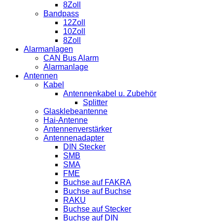
8Zoll
Bandpass
12Zoll
10Zoll
8Zoll
Alarmanlagen
CAN Bus Alarm
Alarmanlage
Antennen
Kabel
Antennenkabel u. Zubehör
Splitter
Glasklebeantenne
Hai-Antenne
Antennenverstärker
Antennenadapter
DIN Stecker
SMB
SMA
FME
Buchse auf FAKRA
Buchse auf Buchse
RAKU
Buchse auf Stecker
Buchse auf DIN