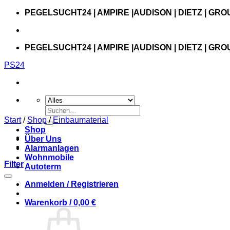
Zum
PEGELSUCHT24 | AMPIRE |AUDISON | DIETZ | GRO
Inhalt
springen
PEGELSUCHT24 | AMPIRE |AUDISON | DIETZ | GRO
PS24
Suchen
nach:
Start
/
Shop
/
Einbaumaterial
Shop
Über Uns
Alarmanlagen
Wohnmobile
Filter
Autoterm
Anmelden / Registrieren
Warenkorb /
0,00
€