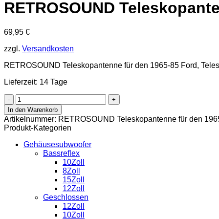
RETROSOUND Teleskopantenne
69,95
€
zzgl.
Versandkosten
RETROSOUND Teleskopantenne für den 1965-85 Ford, Telesk
Lieferzeit: 14 Tage
RETROSOUND
Teleskopantenne
In den Warenkorb
für
Artikelnummer:
RETROSOUND Teleskopantenne für den 1965-8
den
Produkt-Kategorien
1965-
85
Gehäusesubwoofer
Ford,
Bassreflex
Teleskop,
10Zoll
eckiger
8Zoll
Fuss
15Zoll
Menge
12Zoll
Geschlossen
12Zoll
10Zoll