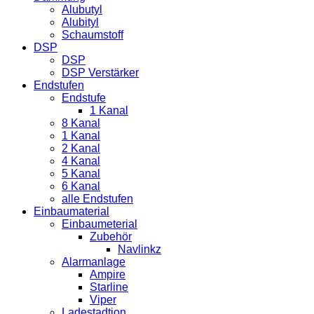
Alubutyl
Alubityl
Schaumstoff
DSP
DSP
DSP Verstärker
Endstufen
Endstufe
1 Kanal
8 Kanal
1 Kanal
2 Kanal
4 Kanal
5 Kanal
6 Kanal
alle Endstufen
Einbaumaterial
Einbaumeterial
Zubehör
Navlinkz
Alarmanlage
Ampire
Starline
Viper
Ladestadtion