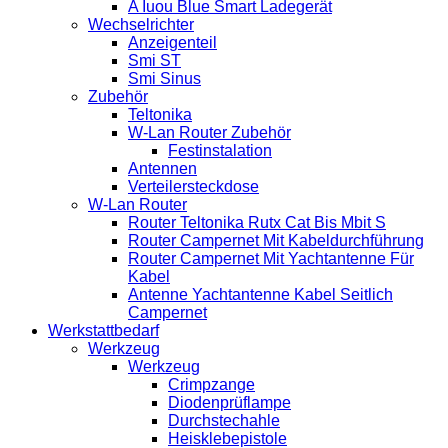
A Iuou Blue Smart Ladegerät
Wechselrichter
Anzeigenteil
Smi ST
Smi Sinus
Zubehör
Teltonika
W-Lan Router Zubehör
Festinstalation
Antennen
Verteilersteckdose
W-Lan Router
Router Teltonika Rutx Cat Bis Mbit S
Router Campernet Mit Kabeldurchführung
Router Campernet Mit Yachtantenne Für
Kabel
Antenne Yachtantenne Kabel Seitlich
Campernet
Werkstattbedarf
Werkzeug
Werkzeug
Crimpzange
Diodenprüflampe
Durchstechahle
Heisklebepistole