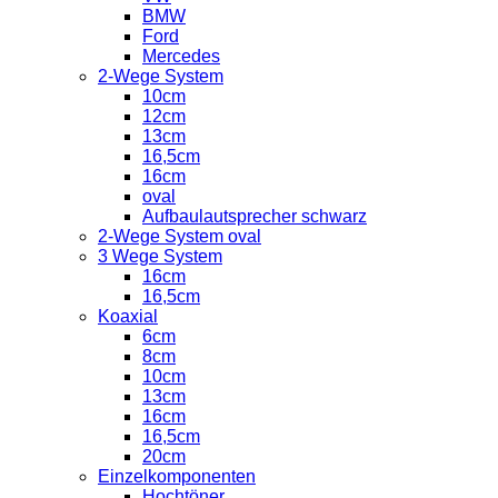
BMW
Ford
Mercedes
2-Wege System
10cm
12cm
13cm
16,5cm
16cm
oval
Aufbaulautsprecher schwarz
2-Wege System oval
3 Wege System
16cm
16,5cm
Koaxial
6cm
8cm
10cm
13cm
16cm
16,5cm
20cm
Einzelkomponenten
Hochtöner