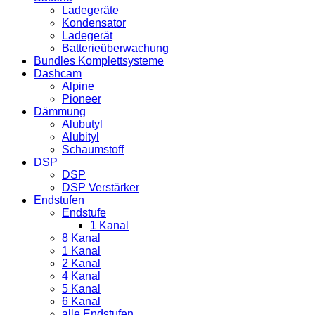
Ladegeräte
Kondensator
Ladegerät
Batterieüberwachung
Bundles Komplettsysteme
Dashcam
Alpine
Pioneer
Dämmung
Alubutyl
Alubityl
Schaumstoff
DSP
DSP
DSP Verstärker
Endstufen
Endstufe
1 Kanal
8 Kanal
1 Kanal
2 Kanal
4 Kanal
5 Kanal
6 Kanal
alle Endstufen