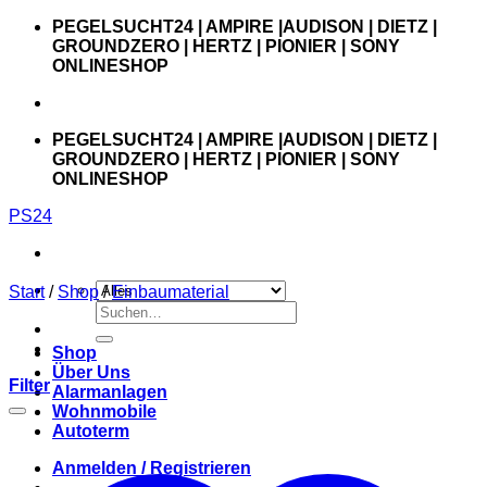
Zum
PEGELSUCHT24 | AMPIRE |AUDISON | DIETZ |
Inhalt
GROUNDZERO | HERTZ | PIONIER | SONY
springen
ONLINESHOP
PEGELSUCHT24 | AMPIRE |AUDISON | DIETZ |
GROUNDZERO | HERTZ | PIONIER | SONY
ONLINESHOP
PS24
Start
/
Shop
/
Einbaumaterial
Suchen
nach:
Shop
Über Uns
Filter
Alarmanlagen
Wohnmobile
Autoterm
Anmelden / Registrieren