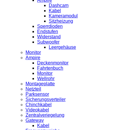
Ampire
Dashcam
Kabel
Kameramodul
Sitzheizung
Sperrdioden
Endstufen
Widerstand
Subwoofer
Leergehäuse
Monitor
Ampire
Deckenmonitor
Fahrtenbuch
Monitor
Wellrohr
Montageplatte
Netzteil
Parksensor
Sicherungsverteiler
Chinchkabel
Videokabel
Zentralveriegelung
Gateway
Kabel