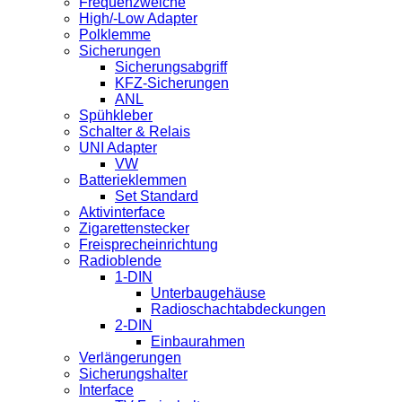
Frequenzweiche
High/-Low Adapter
Polklemme
Sicherungen
Sicherungsabgriff
KFZ-Sicherungen
ANL
Spühkleber
Schalter & Relais
UNI Adapter
VW
Batterieklemmen
Set Standard
Aktivinterface
Zigarettenstecker
Freisprecheinrichtung
Radioblende
1-DIN
Unterbaugehäuse
Radioschachtabdeckungen
2-DIN
Einbaurahmen
Verlängerungen
Sicherungshalter
Interface