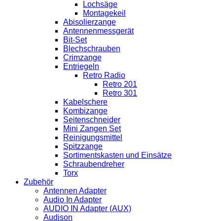
Lochsäge
Montagekeil
Abisolierzange
Antennenmessgerät
Bit-Set
Blechschrauben
Crimzange
Entriegeln
Retro Radio
Retro 201
Retro 301
Kabelschere
Kombizange
Seitenschneider
Mini Zangen Set
Reinigungsmittel
Spitzzange
Sortimentskasten und Einsätze
Schraubendreher
Torx
Zubehör
Antennen Adapter
Audio In Adapter
AUDIO IN Adapter (AUX)
Audison