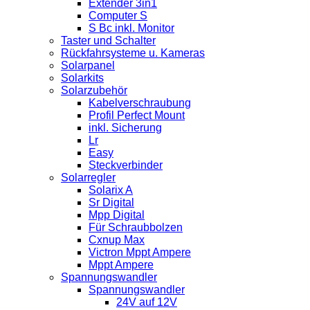
Extender 3in1
Computer S
S Bc inkl. Monitor
Taster und Schalter
Rückfahrsysteme u. Kameras
Solarpanel
Solarkits
Solarzubehör
Kabelverschraubung
Profil Perfect Mount
inkl. Sicherung
Lr
Easy
Steckverbinder
Solarregler
Solarix A
Sr Digital
Mpp Digital
Für Schraubbolzen
Cxnup Max
Victron Mppt Ampere
Mppt Ampere
Spannungswandler
Spannungswandler
24V auf 12V