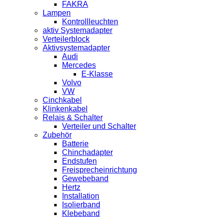
FAKRA
Lampen
Kontrollleuchten
aktiv Systemadapter
Verteilerblock
Aktivsystemadapter
Audi
Mercedes
E-Klasse
Volvo
VW
Cinchkabel
Klinkenkabel
Relais & Schalter
Verteiler und Schalter
Zubehör
Batterie
Chinchadapter
Endstufen
Freisprecheinrichtung
Gewebeband
Hertz
Installation
Isolierband
Klebeband