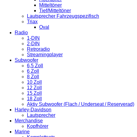
Mitteltöner
Tief/Mitteltöner
Lautsprecher Fahrzeugspezifisch
Triax
Oval
Radio
1-DIN
2-DIN
Retroradio
Streamingplayer
Subwoofer
6,5 Zoll
6 Zoll
8 Zoll
10 Zoll
12 Zoll
15 Zoll
18 Zoll
Aktiv Subwoofer (Flach / Underseat / Reserverad)
Harley-Davidson
Lautsprecher
Merchandise
Kopfhörer
Marine