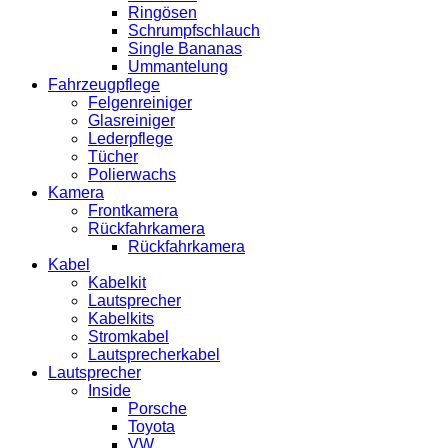
Ringösen
Schrumpfschlauch
Single Bananas
Ummantelung
Fahrzeugpflege
Felgenreiniger
Glasreiniger
Lederpflege
Tücher
Polierwachs
Kamera
Frontkamera
Rückfahrkamera
Rückfahrkamera
Kabel
Kabelkit
Lautsprecher
Kabelkits
Stromkabel
Lautsprecherkabel
Lautsprecher
Inside
Porsche
Toyota
VW