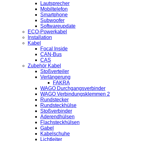
Lautsprecher
Mobiltelefon
Smartphone
Subwoofer
Softwareupdate
ECO-Powerkabel
Installation
Kabel
Focal Inside
CAN-Bus
CAS
Zubehör Kabel
Stoßverteiler
Verlängerung
FAKRA
WAGO Durchgangsverbinder
WAGO Verbindungsklemmen 2
Rundstecker
Rundsteckhülse
Stoßverbinder
Aderendhülsen
Flachsteckhülsen
Gabel
Kabelschuhe
Lichtleiter