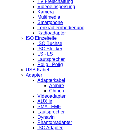
TV Freischaltung
Videoeinspeisung
Kamera
Multimedia
Smartphone
Lenkradfernbedienung
Radioadapter
ISO Einzelteile
ISO Buchse
ISO Stecker
LS - LS
Lautsprecher
Polig - Polig
USB Kabel
Adapter
Adapterkabel
Ampire
Chinch
Videoadapter
AUX In
SMA - FME
Lautsprecher
Dynavin
Phantomadapter
ISO Adapter