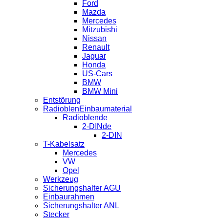
Ford
Mazda
Mercedes
Mitzubishi
Nissan
Renault
Jaguar
Honda
US-Cars
BMW
BMW Mini
Entstörung
RadioblenEinbaumaterial
Radioblende
2-DINde
2-DIN
T-Kabelsatz
Mercedes
VW
Opel
Werkzeug
Sicherungshalter AGU
Einbaurahmen
Sicherungshalter ANL
Stecker