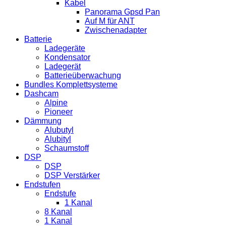
Kabel
Panorama Gpsd Pan
Auf M für ANT
Zwischenadapter
Batterie
Ladegeräte
Kondensator
Ladegerät
Batterieüberwachung
Bundles Komplettsysteme
Dashcam
Alpine
Pioneer
Dämmung
Alubutyl
Alubityl
Schaumstoff
DSP
DSP
DSP Verstärker
Endstufen
Endstufe
1 Kanal
8 Kanal
1 Kanal