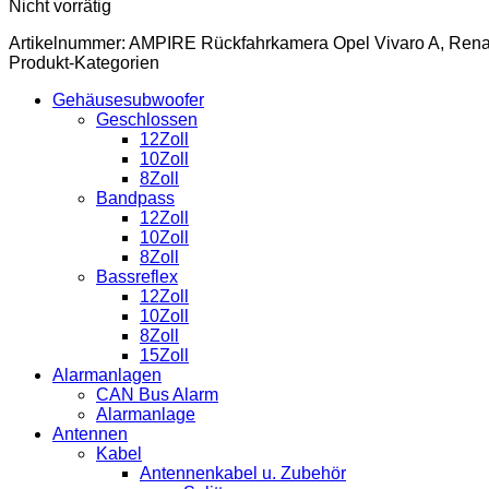
Nicht vorrätig
Artikelnummer:
AMPIRE Rückfahrkamera Opel Vivaro A, Renaul
Produkt-Kategorien
Gehäusesubwoofer
Geschlossen
12Zoll
10Zoll
8Zoll
Bandpass
12Zoll
10Zoll
8Zoll
Bassreflex
12Zoll
10Zoll
8Zoll
15Zoll
Alarmanlagen
CAN Bus Alarm
Alarmanlage
Antennen
Kabel
Antennenkabel u. Zubehör