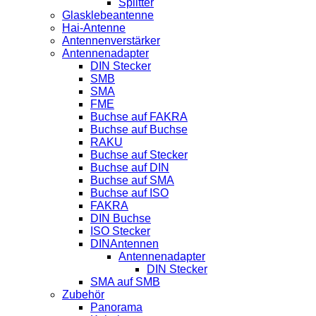
Splitter
Glasklebeantenne
Hai-Antenne
Antennenverstärker
Antennenadapter
DIN Stecker
SMB
SMA
FME
Buchse auf FAKRA
Buchse auf Buchse
RAKU
Buchse auf Stecker
Buchse auf DIN
Buchse auf SMA
Buchse auf ISO
FAKRA
DIN Buchse
ISO Stecker
DINAntennen
Antennenadapter
DIN Stecker
SMA auf SMB
Zubehör
Panorama