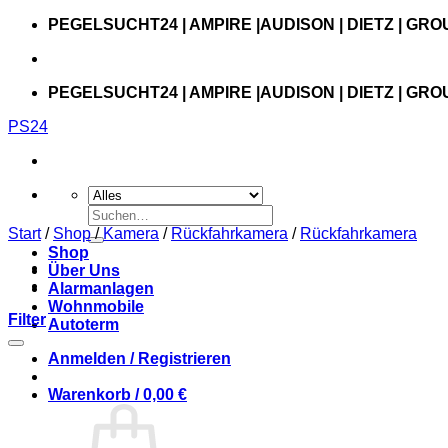
Zum
PEGELSUCHT24 | AMPIRE |AUDISON | DIETZ | GRO
Inhalt
springen
PEGELSUCHT24 | AMPIRE |AUDISON | DIETZ | GRO
PS24
Suchen
nach:
Start
/
Shop
/
Kamera
/
Rückfahrkamera
/
Rückfahrkamera
Shop
Über Uns
Alarmanlagen
Wohnmobile
Filter
Autoterm
Anmelden / Registrieren
Warenkorb /
0,00
€