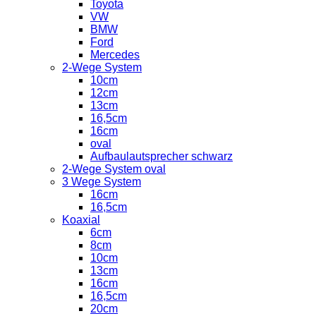
Toyota
VW
BMW
Ford
Mercedes
2-Wege System
10cm
12cm
13cm
16,5cm
16cm
oval
Aufbaulautsprecher schwarz
2-Wege System oval
3 Wege System
16cm
16,5cm
Koaxial
6cm
8cm
10cm
13cm
16cm
16,5cm
20cm