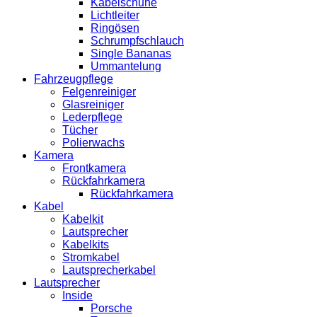
Kabelschuhe
Lichtleiter
Ringösen
Schrumpfschlauch
Single Bananas
Ummantelung
Fahrzeugpflege
Felgenreiniger
Glasreiniger
Lederpflege
Tücher
Polierwachs
Kamera
Frontkamera
Rückfahrkamera
Rückfahrkamera
Kabel
Kabelkit
Lautsprecher
Kabelkits
Stromkabel
Lautsprecherkabel
Lautsprecher
Inside
Porsche