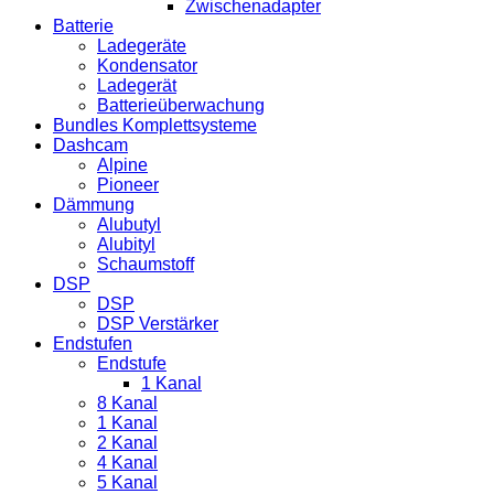
Zwischenadapter
Batterie
Ladegeräte
Kondensator
Ladegerät
Batterieüberwachung
Bundles Komplettsysteme
Dashcam
Alpine
Pioneer
Dämmung
Alubutyl
Alubityl
Schaumstoff
DSP
DSP
DSP Verstärker
Endstufen
Endstufe
1 Kanal
8 Kanal
1 Kanal
2 Kanal
4 Kanal
5 Kanal