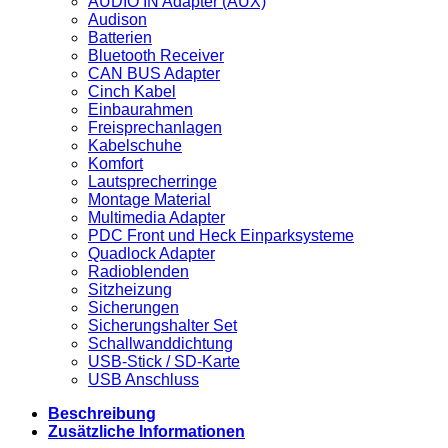
AUDIO IN Adapter (AUX)
Audison
Batterien
Bluetooth Receiver
CAN BUS Adapter
Cinch Kabel
Einbaurahmen
Freisprechanlagen
Kabelschuhe
Komfort
Lautsprecherringe
Montage Material
Multimedia Adapter
PDC Front und Heck Einparksysteme
Quadlock Adapter
Radioblenden
Sitzheizung
Sicherungen
Sicherungshalter Set
Schallwanddichtung
USB-Stick / SD-Karte
USB Anschluss
Beschreibung
Zusätzliche Informationen