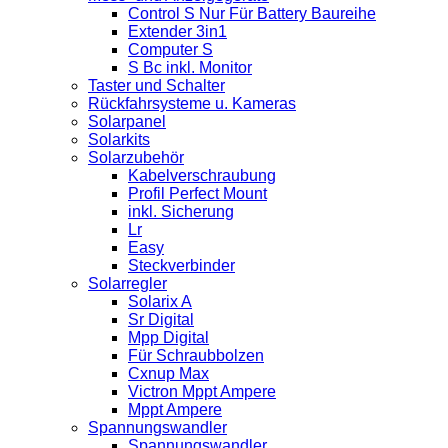
Control S Nur Für Battery Baureihe
Extender 3in1
Computer S
S Bc inkl. Monitor
Taster und Schalter
Rückfahrsysteme u. Kameras
Solarpanel
Solarkits
Solarzubehör
Kabelverschraubung
Profil Perfect Mount
inkl. Sicherung
Lr
Easy
Steckverbinder
Solarregler
Solarix A
Sr Digital
Mpp Digital
Für Schraubbolzen
Cxnup Max
Victron Mppt Ampere
Mppt Ampere
Spannungswandler
Spannungswandler