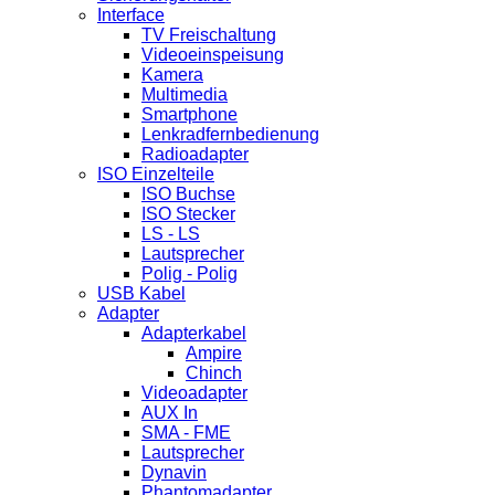
Interface
TV Freischaltung
Videoeinspeisung
Kamera
Multimedia
Smartphone
Lenkradfernbedienung
Radioadapter
ISO Einzelteile
ISO Buchse
ISO Stecker
LS - LS
Lautsprecher
Polig - Polig
USB Kabel
Adapter
Adapterkabel
Ampire
Chinch
Videoadapter
AUX In
SMA - FME
Lautsprecher
Dynavin
Phantomadapter