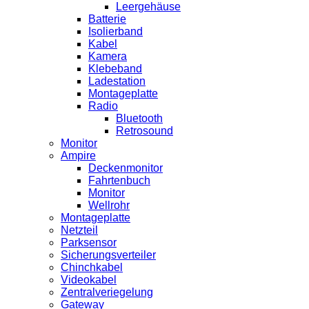
Leergehäuse
Batterie
Isolierband
Kabel
Kamera
Klebeband
Ladestation
Montageplatte
Radio
Bluetooth
Retrosound
Monitor
Ampire
Deckenmonitor
Fahrtenbuch
Monitor
Wellrohr
Montageplatte
Netzteil
Parksensor
Sicherungsverteiler
Chinchkabel
Videokabel
Zentralveriegelung
Gateway