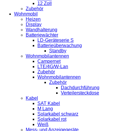
12 Zoll
Zubehör
Wohnmobil
Heizen
Display
Wandhalterung
Batteriewächter
LD-Geräteserie S
Batterieüberwachung
Standby
Wohnmobilantennen
Campernet
LTE/4G/W-Lan
Zubehör
Wohnmobilantennen
Zubehör
Dachdurchführung
Verteilersteckdose
Kabel
SAT Kabel
M Lang
Solarkabel schwarz
Solarkabel rot
Weiß
Mess- und Anzeigegeräte