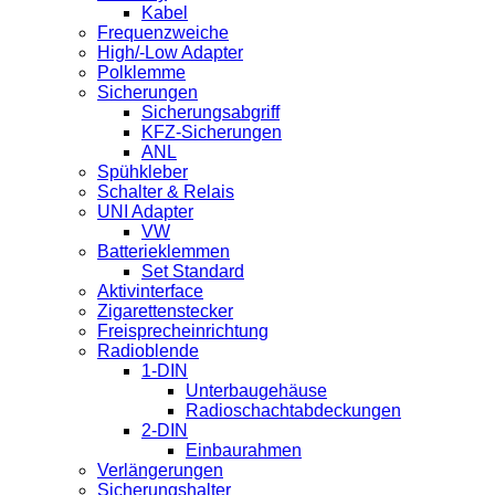
Kabel
Frequenzweiche
High/-Low Adapter
Polklemme
Sicherungen
Sicherungsabgriff
KFZ-Sicherungen
ANL
Spühkleber
Schalter & Relais
UNI Adapter
VW
Batterieklemmen
Set Standard
Aktivinterface
Zigarettenstecker
Freisprecheinrichtung
Radioblende
1-DIN
Unterbaugehäuse
Radioschachtabdeckungen
2-DIN
Einbaurahmen
Verlängerungen
Sicherungshalter