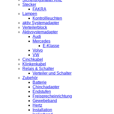
Stecker
FAKRA
Lampen
Kontrollleuchten
aktiv Systemadapter
Verteilerblock
Aktivsystemadapter
Audi
Mercedes
E-Klasse
Volvo
VW
Cinchkabel
Klinkenkabel
Relais & Schalter
Verteiler und Schalter
Zubehör
Batterie
Chinchadapter
Endstufen
Freisprecheinrichtung
Gewebeband
Hertz
Installation