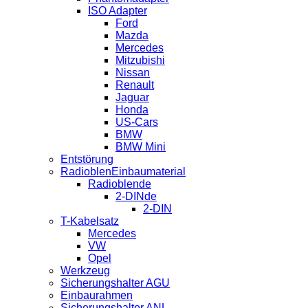
ISO Adapter
Ford
Mazda
Mercedes
Mitzubishi
Nissan
Renault
Jaguar
Honda
US-Cars
BMW
BMW Mini
Entstörung
RadioblenEinbaumaterial
Radioblende
2-DINde
2-DIN
T-Kabelsatz
Mercedes
VW
Opel
Werkzeug
Sicherungshalter AGU
Einbaurahmen
Sicherungshalter ANL