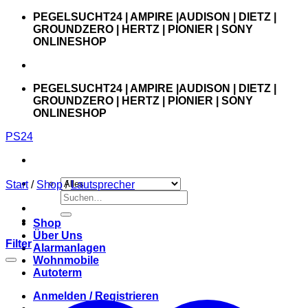
Zum
PEGELSUCHT24 | AMPIRE |AUDISON | DIETZ |
Inhalt
GROUNDZERO | HERTZ | PIONIER | SONY
springen
ONLINESHOP
PEGELSUCHT24 | AMPIRE |AUDISON | DIETZ |
GROUNDZERO | HERTZ | PIONIER | SONY
ONLINESHOP
PS24
Start
/
Shop
/
Lautsprecher
Suchen
nach:
Shop
Über Uns
Filter
Alarmanlagen
Wohnmobile
Autoterm
Anmelden / Registrieren