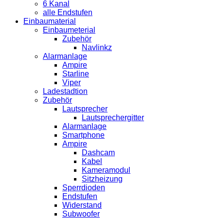
6 Kanal
alle Endstufen
Einbaumaterial
Einbaumeterial
Zubehör
Navlinkz
Alarmanlage
Ampire
Starline
Viper
Ladestadtion
Zubehör
Lautsprecher
Lautsprechergitter
Alarmanlage
Smartphone
Ampire
Dashcam
Kabel
Kameramodul
Sitzheizung
Sperrdioden
Endstufen
Widerstand
Subwoofer