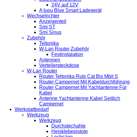
24V auf 12V
A Iuou Blue Smart Ladegerät
Wechselrichter
Anzeigenteil
Smi ST
Smi Sinus
Zubehör
Teltonika
W-Lan Router Zubehör
Festinstalation
Antennen
Verteilersteckdose
W-Lan Router
Router Teltonika Rutx Cat Bis Mbit S
Router Campernet Mit Kabeldurchführung
Router Campernet Mit Yachtantenne Für
Kabel
Antenne Yachtantenne Kabel Seitlich
Campernet
Werkstattbedarf
Werkzeug
Werkzeug
Durchstechahle
Heisklebepistole
Lochsäge