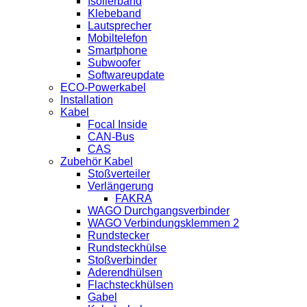
Isolierband
Klebeband
Lautsprecher
Mobiltelefon
Smartphone
Subwoofer
Softwareupdate
ECO-Powerkabel
Installation
Kabel
Focal Inside
CAN-Bus
CAS
Zubehör Kabel
Stoßverteiler
Verlängerung
FAKRA
WAGO Durchgangsverbinder
WAGO Verbindungsklemmen 2
Rundstecker
Rundsteckhülse
Stoßverbinder
Aderendhülsen
Flachsteckhülsen
Gabel